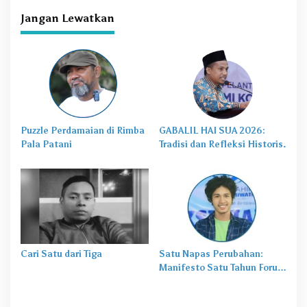
s
Jangan Lewatkan
Puzzle Perdamaian di Rimba
GABALIL HAI SUA 2026:
Pala Patani
Tradisi dan Refleksi Historis.
Cari Satu dari Tiga
Satu Napas Perubahan:
Manifesto Satu Tahun Forum
Insan Cendikia