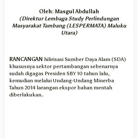
a
h
Oleh: Masgul Abdullah
H
(Direktur Lembaga Study Perlindungan
a
Masyarakat Tambang (LESPERMATA) Maluku
t
Utara)
i
RANCANGAN
hilirisasi Sumber Daya Alam (SDA)
khususnya sektor pertambangan sebenarnya
sudah digagas Presiden SBY 10 tahun lalu,
kemudian melalui Undang-Undang Minerba
Tahun 2014 larangan ekspor bahan mentah
diberlakukan.