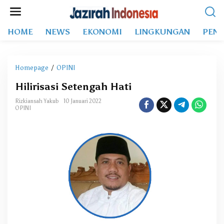
L
e
w
HOME
NEWS
EKONOMI
LINGKUNGAN
PEND
a
t
i
k
Homepage
/
OPINI
H
e
i
k
Hilirisasi Setengah Hati
l
o
i
Rizkiansah Yakub
10 Januari 2022
n
r
OPINI
t
i
e
s
n
a
s
i
S
e
t
e
n
g