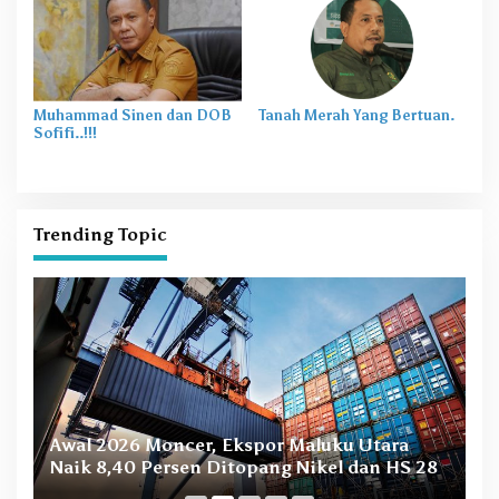
Muhammad Sinen dan DOB
Tanah Merah Yang Bertuan.
Sofifi..!!!
Trending Topic
B
Awal 2026 Moncer, Ekspor Maluku Utara
M
Naik 8,40 Persen Ditopang Nikel dan HS 28