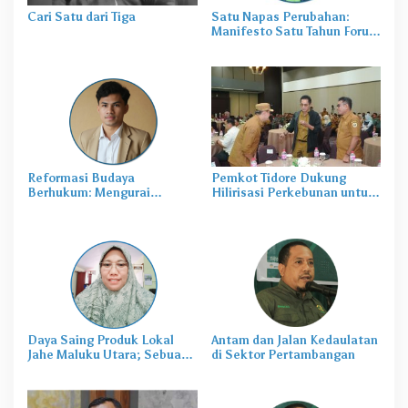
Cari Satu dari Tiga
Satu Napas Perubahan:
Manifesto Satu Tahun Forum
Insan Cendikia
Reformasi Budaya
Pemkot Tidore Dukung
Berhukum: Mengurai
Hilirisasi Perkebunan untuk
Benang Kusut Penegakan
Kesejahteraan Petani
Hukum di Tubuh Polri
Daya Saing Produk Lokal
Antam dan Jalan Kedaulatan
Jahe Maluku Utara; Sebuah
di Sektor Pertambangan
Pandangan Akademis