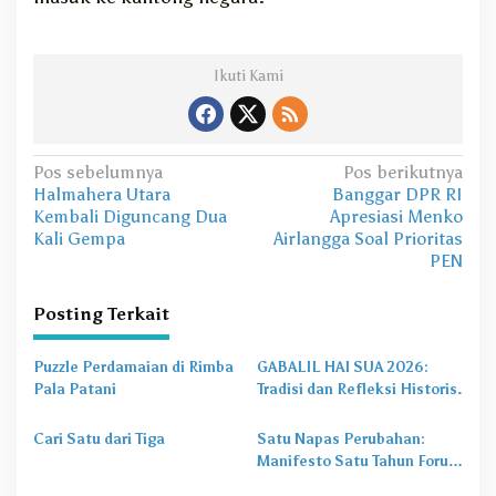
Ikuti Kami
N
Pos sebelumnya
Pos berikutnya
Halmahera Utara
Banggar DPR RI
a
Kembali Diguncang Dua
Apresiasi Menko
v
Kali Gempa
Airlangga Soal Prioritas
PEN
i
g
Posting Terkait
a
s
Puzzle Perdamaian di Rimba
GABALIL HAI SUA 2026:
Pala Patani
Tradisi dan Refleksi Historis.
i
p
Cari Satu dari Tiga
Satu Napas Perubahan:
o
Manifesto Satu Tahun Forum
Insan Cendikia