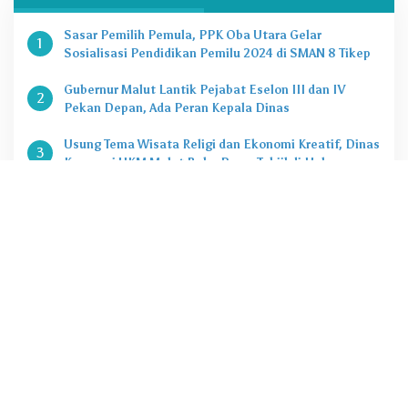
Sasar Pemilih Pemula, PPK Oba Utara Gelar
1
Sosialisasi Pendidikan Pemilu 2024 di SMAN 8 Tikep
Gubernur Malut Lantik Pejabat Eselon III dan IV
2
Pekan Depan, Ada Peran Kepala Dinas
Usung Tema Wisata Religi dan Ekonomi Kreatif, Dinas
3
Koperasi UKM Malut Buka Pasar Takjil di Halaman
Masjid Raya Sofifi
KPK Tetapkan Gubernur Malut Sebagai Tersangka
4
Kasus Dugaan Korupsi Proyek
Penting, Ini Kuota CASN dan PPPK 2024 di Pemprov
5
Malut
@2020 - 2022. PT Zona Media Corporat. All rigths reserved
Tentang jazirah.id
Redaksi
Pedoman Media Siber
Disclimer