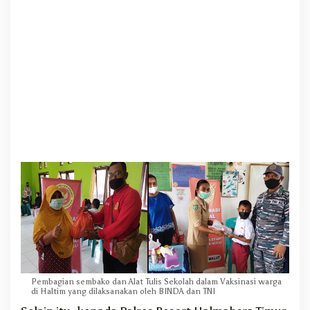
a
k
o
d
a
n
A
T
K
Pembagian sembako dan Alat Tulis Sekolah dalam Vaksinasi warga
di Haltim yang dilaksanakan oleh BINDA dan TNI