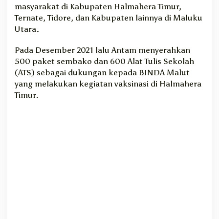
masyarakat di Kabupaten Halmahera Timur,
a
Ternate, Tidore, dan Kabupaten lainnya di Maluku
l
Utara.
u
r
k
Pada Desember 2021 lalu Antam menyerahkan
a
500 paket sembako dan 600 Alat Tulis Sekolah
n
(ATS) sebagai dukungan kepada BINDA Malut
R
yang melakukan kegiatan vaksinasi di Halmahera
i
Timur.
b
u
a
n
P
a
k
e
t
S
e
m
b