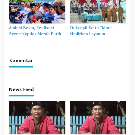
Ambisi Besar, Realisasi
Dukcapil Koita Tidore
Seret: Kopdes Merah Putih
Hadirkan Layanan
Terhambat di Daerah
Perekaman KTP-el di
Sekolah
Komentar
News Feed