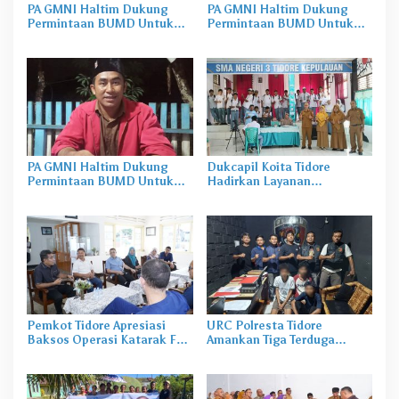
PA GMNI Haltim Dukung
PA GMNI Haltim Dukung
Permintaan BUMD Untuk
Permintaan BUMD Untuk
Porsi Penambangan
Porsi Penambangan
PA GMNI Haltim Dukung
Dukcapil Koita Tidore
Permintaan BUMD Untuk
Hadirkan Layanan
Porsi Penambangan
Perekaman KTP-el di
Sekolah
Pemkot Tidore Apresiasi
URC Polresta Tidore
Baksos Operasi Katarak FK-
Amankan Tiga Terduga
KMK UGM
Pelaku Pengerusakan di
Tongowai