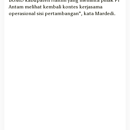
r
Antam melihat kembali kontes kerjasama
s
operasional sisi pertambangan”, kata Mardedi.
i
P
e
n
a
m
b
a
n
g
a
n