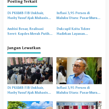
Posting Terkait
g
a
Di PKKMB FIB Unkhair,
Inflasi 3,95 Persen di
s
Hasby Yusuf Ajak Mahasiswa
Maluku Utara: Pasar Murah
Bangun Karakter Lewat
Jadi
Obat Lama
untuk
i
Budaya dan Literasi
Masalah Baru
Ambisi Besar, Realisasi
Dukcapil Koita Tidore
p
Seret: Kopdes Merah Putih
Hadirkan Layanan
o
Terhambat di Daerah
Perekaman KTP-el di
Sekolah
s
Jangan Lewatkan
Di PKKMB FIB Unkhair,
Inflasi 3,95 Persen di
Hasby Yusuf Ajak Mahasiswa
Maluku Utara: Pasar Murah
Bangun Karakter Lewat
Jadi
Obat Lama
untuk
Budaya dan Literasi
Masalah Baru