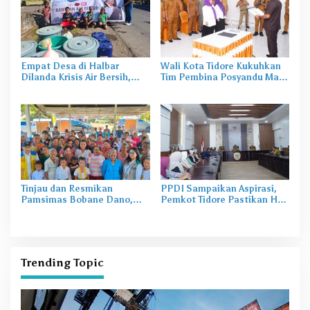
Empat Desa di Halbar
Wali Kota Tidore Kukuhkan
Dilanda Krisis Air Bersih,
Tim Pembina Posyandu Masa
Irine Salurkan 80 Ribu Liter
Bakti 2025–2029
Air
Tinjau dan Resmikan
PPDI Sampaikan Aspirasi,
Pamsimas Bobane Dano,
Pemkot Tidore Pastikan Hak
Irine Dorong Pengelolaan Air
Perangkat Desa Terpenuhi
Bersih Berkelanjutan
Trending Topic