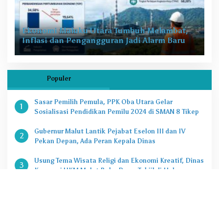
Ekonomi Maluku Utara Tumbuh Melambat,
Inflasi dan Pengangguran Jadi Alarm Baru
Populer
Sasar Pemilih Pemula, PPK Oba Utara Gelar
1
Sosialisasi Pendidikan Pemilu 2024 di SMAN 8 Tikep
Gubernur Malut Lantik Pejabat Eselon III dan IV
2
Pekan Depan, Ada Peran Kepala Dinas
Usung Tema Wisata Religi dan Ekonomi Kreatif, Dinas
3
Koperasi UKM Malut Buka Pasar Takjil di Halaman
Masjid Raya Sofifi
KPK Tetapkan Gubernur Malut Sebagai Tersangka
4
Kasus Dugaan Korupsi Proyek