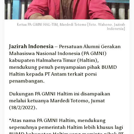
n
g
P
e
Ketua PA GMNI HAL-TIM, Mardedi Totomo [foto. Wahono. Jazirah
r
Indonesia]
m
i
n
Jazirah Indonesia
– Persatuan Alumni Gerakan
t
Mahasiswa Nasional Indonesia (PA GMNI)
a
kabupaten Halmahera Timur (Haltim),
a
mendukung penuh penyampaian pihak BUMD
n
Haltim kepada PT Antam terkait porsi
B
penambangan.
U
M
D
Dukungan PA GMNI Haltim ini disampaikan
U
melalui ketuanya Mardedi Totomo, Jumat
n
(18/2/2022).
t
u
“Atas nama PA GMNI Haltim, mendukung
k
sepenuhnya pemerintah Haltim lebih khusus lagi
P
BUMD kabupaten Haltim yang meminta pihak PT
o