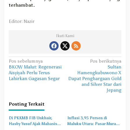
terhambat.
Editor: Nazir
Ikuti Kami
N
Pos sebelumnya
Pos berikutnya
BKOW Malut: Regenerasi
Sultan
a
Aisyiyah Perlu Terus
Hamengkubuwono X
v
Lahirkan Gagasan Segar
Dapat Penghargaan Gold
and Silver Star dari
i
Jepang
g
a
Posting Terkait
s
Di PKKMB FIB Unkhair,
Inflasi 3,95 Persen di
i
Hasby Yusuf Ajak Mahasiswa
Maluku Utara: Pasar Murah
p
Bangun Karakter Lewat
Jadi
Obat Lama
untuk