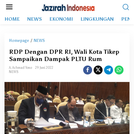
L
e
w
HOME
NEWS
EKONOMI
LINGKUNGAN
PEND
a
t
i
k
Homepage
/
NEWS
R
e
D
k
RDP Dengan DPR RI, Wali Kota Tikep
P
o
Sampaikan Dampak PLTU Rum
D
n
e
t
A. Achmad Yono
29 Juni 2022
n
NEWS
e
g
n
a
n
D
P
R
R
I
,
W