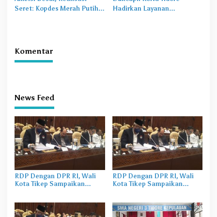
Seret: Kopdes Merah Putih
Hadirkan Layanan
Terhambat di Daerah
Perekaman KTP-el di
Sekolah
Komentar
News Feed
RDP Dengan DPR RI, Wali
RDP Dengan DPR RI, Wali
Kota Tikep Sampaikan
Kota Tikep Sampaikan
Dampak PLTU Rum
Dampak PLTU Rum