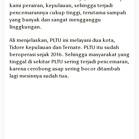
kami perairan, kepulauan, sehingga terjadi
m
pencemarannya cukup tinggi, terutama sampah
p
a
yang banyak dan sangat mengganggu
k
linggkungan.
P
L
Ali menjelaskan, PLTU ini melayani dua kota,
T
Tidore Kepulauan dan Ternate. PLTU itu sudah
U
beroperasi sejak 2016. Sehingga masyarakat yang
R
tinggal di sekitar PLTU sering terjadi pencemaran,
u
karena cerobong asap sering bocor ditambah
m
lagi mesinnya sudah tua.