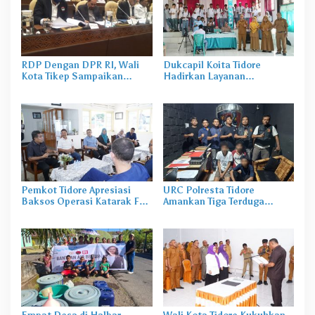
RDP Dengan DPR RI, Wali
Dukcapil Koita Tidore
Kota Tikep Sampaikan
Hadirkan Layanan
Dampak PLTU Rum
Perekaman KTP-el di
Sekolah
Pemkot Tidore Apresiasi
URC Polresta Tidore
Baksos Operasi Katarak FK-
Amankan Tiga Terduga
KMK UGM
Pelaku Pengerusakan di
Tongowai