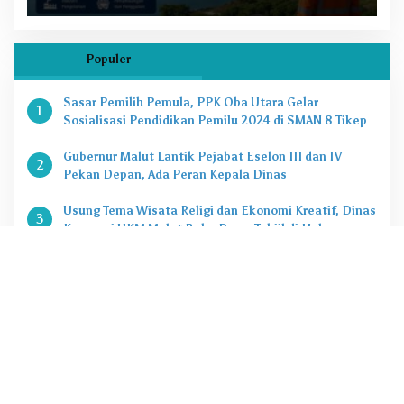
Populer
Sasar Pemilih Pemula, PPK Oba Utara Gelar
1
Sosialisasi Pendidikan Pemilu 2024 di SMAN 8 Tikep
Gubernur Malut Lantik Pejabat Eselon III dan IV
2
Pekan Depan, Ada Peran Kepala Dinas
Usung Tema Wisata Religi dan Ekonomi Kreatif, Dinas
3
Koperasi UKM Malut Buka Pasar Takjil di Halaman
Masjid Raya Sofifi
KPK Tetapkan Gubernur Malut Sebagai Tersangka
4
Kasus Dugaan Korupsi Proyek
Penting, Ini Kuota CASN dan PPPK 2024 di Pemprov
5
Malut