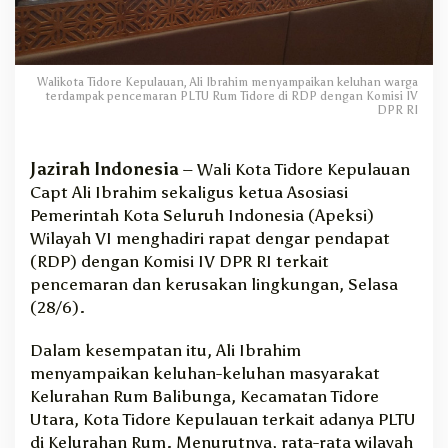
a
l
i
K
Walikota Tidore Kepulauan, Ali Ibrahim menyampaikan keluhan warga
o
terdampak pencemaran PLTU Rum Tidore di RDP dengan Komisi IV
t
DPR RI
a
T
Jazirah Indonesia
– Wali Kota Tidore Kepulauan
i
k
Capt Ali Ibrahim sekaligus ketua Asosiasi
e
Pemerintah Kota Seluruh Indonesia (Apeksi)
p
Wilayah VI menghadiri rapat dengar pendapat
S
(RDP) dengan Komisi IV DPR RI terkait
a
pencemaran dan kerusakan lingkungan, Selasa
m
(28/6).
p
a
Dalam kesempatan itu, Ali Ibrahim
i
k
menyampaikan keluhan-keluhan masyarakat
a
Kelurahan Rum Balibunga, Kecamatan Tidore
n
Utara, Kota Tidore Kepulauan terkait adanya PLTU
D
di Kelurahan Rum. Menurutnya, rata-rata wilayah
a