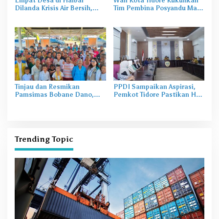
Empat Desa di Halbar
Wali Kota Tidore Kukuhkan
Dilanda Krisis Air Bersih,
Tim Pembina Posyandu Masa
Irine Salurkan 80 Ribu Liter
Bakti 2025–2029
Air
Tinjau dan Resmikan
PPDI Sampaikan Aspirasi,
Pamsimas Bobane Dano,
Pemkot Tidore Pastikan Hak
Irine Dorong Pengelolaan Air
Perangkat Desa Terpenuhi
Bersih Berkelanjutan
Trending Topic