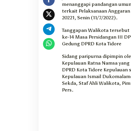
menanggapi pandangan umum f
P
R
terkait Pelaksanaan Anggaran
D
20221, Senin (11/7/2022).
T
e
Tanggapan Walikota tersebut
r
ke-14 Masa Persidangan III DP
k
Gedung DPRD Kota Tidore
a
i
Sidang paripurna dipimpin ol
t
Kepulauan Ratna Namsa yang di
R
a
DPRD Kota Tidore Kepulauan s
n
Kepulauan Ismail Dukomalamo,
p
Sekda, Staf Ahli Walikota, Pi
e
Pers.
r
d
a
A
P
B
D