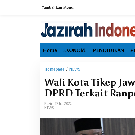
L
Tambahkan Menu
e
w
a
t
i
k
e
Home
EKONOMI
PENDIDIKAN
P
k
o
n
t
Homepage
/
NEWS
W
e
a
Wali Kota Tikep Ja
n
l
i
DPRD Terkait Ranp
K
o
Nazir
12 Juli 2022
t
NEWS
a
T
i
k