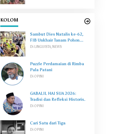
KOLOM
Sambut Dies Natalis ke-62,
FIB Unkhair Tanam Pohon
Perkuat
Green Campus
Di LINGUISTA, NEWS
Puzzle Perdamaian di Rimba
Pala Patani
Di OPINI
GABALIL HAI SUA 2026:
Tradisi dan Refleksi Historis.
Di OPINI
Cari Satu dari Tiga
Di OPINI