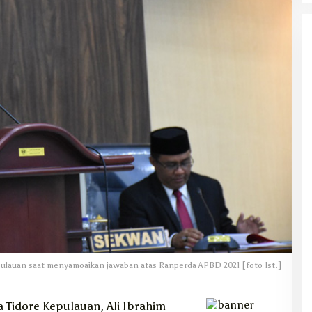
pulauan saat menyamoaikan jawaban atas Ranperda APBD 2021 [foto Ist.]
 Tidore Kepulauan, Ali Ibrahim