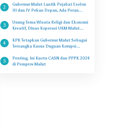
Gubernur Malut Lantik Pejabat Eselon
2
III dan IV Pekan Depan, Ada Peran
Kepala Dinas
Usung Tema Wisata Religi dan Ekonomi
3
Kreatif, Dinas Koperasi UKM Malut
Buka Pasar Takjil di Halaman Masjid
Raya Sofifi
KPK Tetapkan Gubernur Malut Sebagai
4
Tersangka Kasus Dugaan Korupsi
Proyek
Penting, Ini Kuota CASN dan PPPK 2024
5
di Pemprov Malut