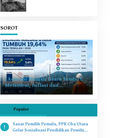
SOROT
Ekonomi Maluku Utara Tumbuh
Melambat, Inflasi dan
Pengangguran Jadi Alarm Baru
Populer
Sasar Pemilih Pemula, PPK Oba Utara
1
Gelar Sosialisasi Pendidikan Pemilu
2024 di SMAN 8 Tikep