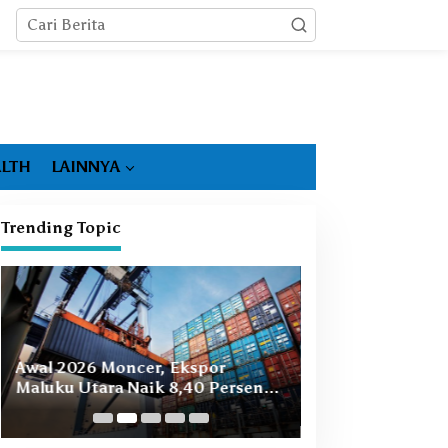
LTH
LAINNYA
Trending Topic
Booming Hiliris
Awal 2026 Moncer, Ekspor
Ekonomi Malut, 
Maluku Utara Naik 8,40 Persen
Masih Ada
Ditopang Nikel dan HS 28