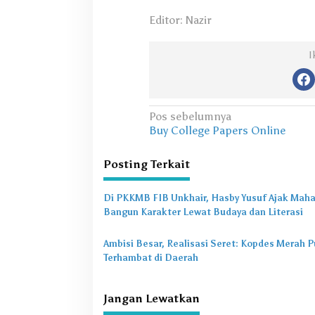
Editor: Nazir
I
N
Pos sebelumnya
Buy College Papers Online
a
v
Posting Terkait
i
g
Di PKKMB FIB Unkhair, Hasby Yusuf Ajak Mah
Bangun Karakter Lewat Budaya dan Literasi
a
s
Ambisi Besar, Realisasi Seret: Kopdes Merah P
i
Terhambat di Daerah
p
Jangan Lewatkan
o