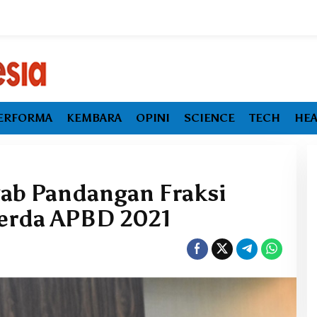
ERFORMA
KEMBARA
OPINI
SCIENCE
TECH
HEA
wab Pandangan Fraksi
erda APBD 2021
Ekonomi Maluku Utara Tumbuh
Melambat, Inflasi dan
Pengangguran Jadi Alarm Baru