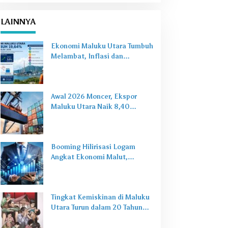
LAINNYA
Ekonomi Maluku Utara Tumbuh
Melambat, Inflasi dan
Pengangguran Jadi Alarm Baru
Awal 2026 Moncer, Ekspor
Maluku Utara Naik 8,40
Persen Ditopang Nikel dan HS
28
Booming Hilirisasi Logam
Angkat Ekonomi Malut,
Tantangan Sosial Masih Ada
Tingkat Kemiskinan di Maluku
Utara Turun dalam 20 Tahun
Terakhir