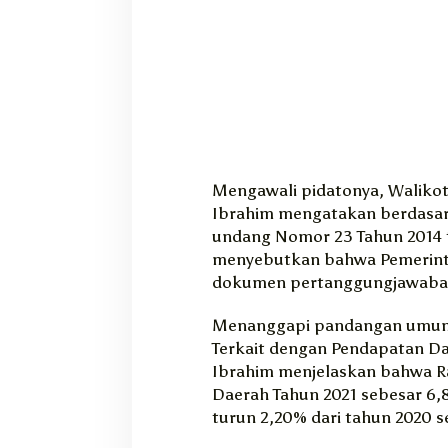
2
0
2
1
Mengawali pidatonya, Walikota
Ibrahim mengatakan berdasar
undang Nomor 23 Tahun 2014 
menyebutkan bahwa Pemerint
dokumen pertanggungjawaban
Menanggapi pandangan umum 
Terkait dengan Pendapatan Da
Ibrahim menjelaskan bahwa R
Daerah Tahun 2021 sebesar 6,
turun 2,20% dari tahun 2020 