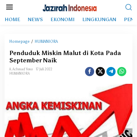
L
e
w
HOME
NEWS
EKONOMI
LINGKUNGAN
PEND
a
t
i
k
Homepage
/
HUMANIORA
P
e
e
k
Penduduk Miskin Malut di Kota Pada
n
o
September Naik
d
n
u
t
A. Achmad Yono
17 Juli 2022
d
HUMANIORA
e
u
n
k
M
i
s
k
i
n
M
a