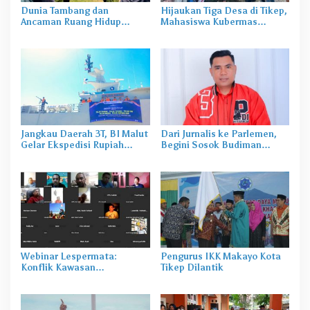
Dunia Tambang dan
Hijaukan Tiga Desa di Tikep,
Ancaman Ruang Hidup
Mahasiswa Kubermas
Warga Suku Togutil
Unkhair Ternate Tanam
Ratusan Pohon
Jangkau Daerah 3T, BI Malut
Dari Jurnalis ke Parlemen,
Gelar Ekspedisi Rupiah
Begini Sosok Budiman
Berdaulat
Mayabubun Dimata Jurnalis
Taliabu
Webinar Lespermata:
Pengurus IKK Makayo Kota
Konflik Kawasan
Tikep Dilantik
Pertambangan, Perebutan
Ruang Jadi Pemicu