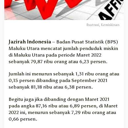
l
u
t
d
i
Ilsutrasi, Kemiskinan
K
o
Jazirah Indonesia
– Badan Pusat Statistik (BPS)
t
Maluku Utara mencatat jumlah penduduk miskin
a
P
di Maluku Utara pada periode Maret 2022
a
sebanyak 79,87 ribu orang atau 6,23 persen.
d
a
Jumlah ini menurun sebanyak 1,31 ribu orang atau
S
0,15 persen dibanding pada September 2021
e
sebanyak 81,18 ribu atau 6,38 persen.
p
t
Begitu juga jika dibanding dengan Maret 2021
e
m
pada angka 87,16 ribu atau 6,89 persen, di Maret
b
2022 ini, menurun sebanyak 7,29 ribu orang atau
e
0,66 persen.
r
N