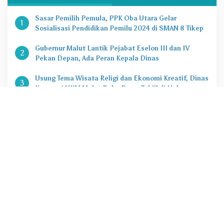
Sasar Pemilih Pemula, PPK Oba Utara Gelar
1
Sosialisasi Pendidikan Pemilu 2024 di SMAN 8 Tikep
Gubernur Malut Lantik Pejabat Eselon III dan IV
2
Pekan Depan, Ada Peran Kepala Dinas
Usung Tema Wisata Religi dan Ekonomi Kreatif, Dinas
3
Koperasi UKM Malut Buka Pasar Takjil di Halaman
Masjid Raya Sofifi
KPK Tetapkan Gubernur Malut Sebagai Tersangka
4
Kasus Dugaan Korupsi Proyek
Penting, Ini Kuota CASN dan PPPK 2024 di Pemprov
5
Malut
@2020 - 2022. PT Zona Media Corporat. All rigths reserved
Tentang jazirah.id
Redaksi
Pedoman Media Siber
Disclimer