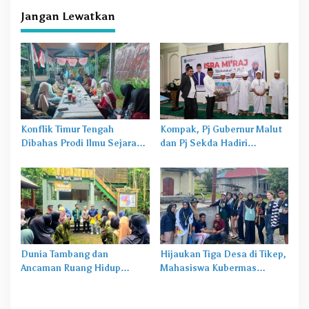
Ratusan Pohon
Jangan Lewatkan
Konflik Timur Tengah
Kompak, Pj Gubernur Malut
Dibahas Prodi Ilmu Sejarah
dan Pj Sekda Hadiri
Unkhair, Harga Energi
Perayaan Isra Mi’raj di
hingga Rupiah Bisa
Masjid Nurul Hasan
Terdampak
Dunia Tambang dan
Hijaukan Tiga Desa di Tikep,
Ancaman Ruang Hidup
Mahasiswa Kubermas
Warga Suku Togutil
Unkhair Ternate Tanam
Ratusan Pohon