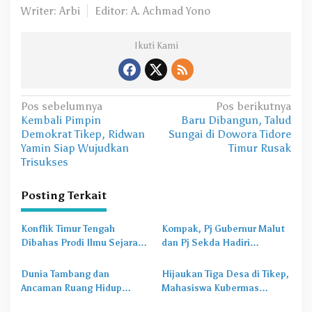
Writer: Arbi
Editor: A. Achmad Yono
Ikuti Kami
N
Pos sebelumnya
Pos berikutnya
Kembali Pimpin
Baru Dibangun, Talud
a
Demokrat Tikep, Ridwan
Sungai di Dowora Tidore
v
Yamin Siap Wujudkan
Timur Rusak
Trisukses
i
g
Posting Terkait
a
s
Konflik Timur Tengah
Kompak, Pj Gubernur Malut
Dibahas Prodi Ilmu Sejarah
dan Pj Sekda Hadiri
i
Unkhair, Harga Energi
Perayaan Isra Mi’raj di
p
hingga Rupiah Bisa
Masjid Nurul Hasan
Dunia Tambang dan
Hijaukan Tiga Desa di Tikep,
Terdampak
o
Ancaman Ruang Hidup
Mahasiswa Kubermas
Warga Suku Togutil
Unkhair Ternate Tanam
s