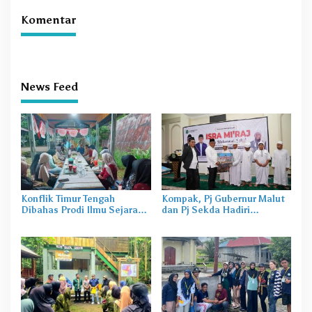
Komentar
News Feed
Konflik Timur Tengah
Kompak, Pj Gubernur Malut
Dibahas Prodi Ilmu Sejarah
dan Pj Sekda Hadiri
Unkhair, Harga Energi
Perayaan Isra Mi’raj di
hingga Rupiah Bisa
Masjid Nurul Hasan
Terdampak