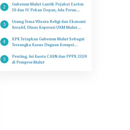
Gubernur Malut Lantik Pejabat Eselon
2
III dan IV Pekan Depan, Ada Peran
Kepala Dinas
Usung Tema Wisata Religi dan Ekonomi
3
Kreatif, Dinas Koperasi UKM Malut
Buka Pasar Takjil di Halaman Masjid
Raya Sofifi
KPK Tetapkan Gubernur Malut Sebagai
4
Tersangka Kasus Dugaan Korupsi
Proyek
Penting, Ini Kuota CASN dan PPPK 2024
5
di Pemprov Malut