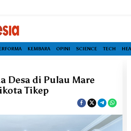
ERFORMA
KEMBARA
OPINI
SCIENCE
TECH
HEA
ua Desa di Pulau Mare
kota Tikep
Ekonomi Maluku Utara Tumbuh
Melambat, Inflasi dan
Pengangguran Jadi Alarm Baru