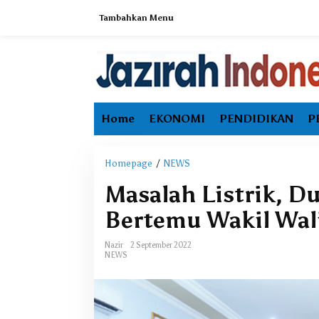
L
Tambahkan Menu
e
w
a
t
i
k
e
Home
EKONOMI
PENDIDIKAN
P
k
o
n
t
Homepage
/
NEWS
M
e
a
Masalah Listrik, D
n
s
a
Bertemu Wakil Wali
l
a
Nazir
2 September 2022
h
NEWS
L
i
s
t