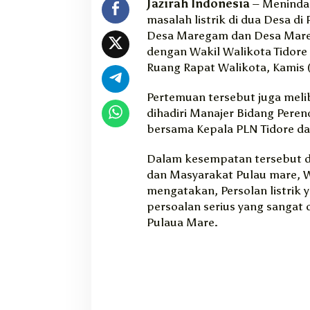
Jazirah Indonesia
– Menindak
e
masalah listrik di dua Desa d
r
Desa Maregam dan Desa Mar
t
dengan Wakil Walikota Tidor
e
m
Ruang Rapat Walikota, Kamis (
u
W
Pertemuan tersebut juga meli
a
dihadiri Manajer Bidang Pere
k
bersama Kepala PLN Tidore da
i
l
Dalam kesempatan tersebut d
W
dan Masyarakat Pulau mare, W
a
mengatakan, Persolan listrik 
l
i
persoalan serius yang sangat 
k
Pulaua Mare.
o
t
a
T
i
k