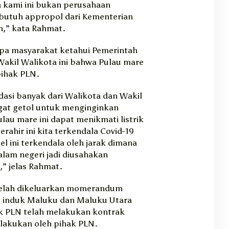
 kami ini bukan perusahaan
butuh appropol dari Kementerian
an,” kata Rahmat.
pa masyarakat ketahui Pemerintah
Wakil Walikota ini bahwa Pulau mare
pihak PLN.
dasi banyak dari Walikota dan Wakil
ngat getol untuk menginginkan
au mare ini dapat menikmati listrik
rahir ini kita terkendala Covid-19
l ini terkendala oleh jarak dimana
lam negeri jadi diusahakan
,” jelas Rahmat.
telah dikeluarkan momerandum
t induk Maluku dan Maluku Utara
ak PLN telah melakukan kontrak
dilakukan oleh pihak PLN.