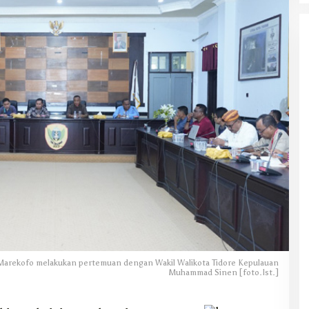
arekofo melakukan pertemuan dengan Wakil Walikota Tidore Kepulauan
Muhammad Sinen [foto.Ist.]