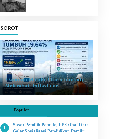
SOROT
Ekonomi Maluku Utara Tumbuh
Melambat, Inflasi dan
Pengangguran Jadi Alarm Baru
Populer
Sasar Pemilih Pemula, PPK Oba Utara
1
Gelar Sosialisasi Pendidikan Pemilu
2024 di SMAN 8 Tikep