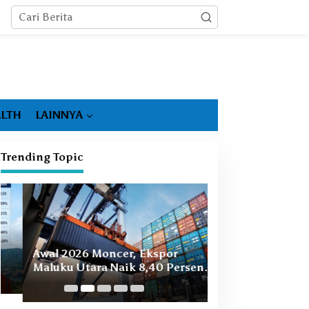
LTH
LAINNYA
Trending Topic
Booming Hiliris
Awal 2026 Moncer, Ekspor
Ekonomi Malut, 
Maluku Utara Naik 8,40 Persen
Masih Ada
Ditopang Nikel dan HS 28