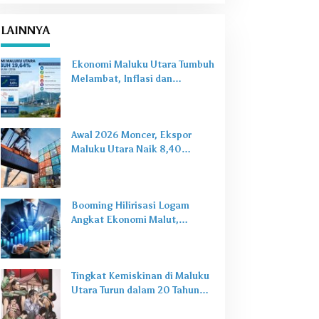
LAINNYA
Ekonomi Maluku Utara Tumbuh
Melambat, Inflasi dan
Pengangguran Jadi Alarm Baru
Awal 2026 Moncer, Ekspor
Maluku Utara Naik 8,40
Persen Ditopang Nikel dan HS
28
Booming Hilirisasi Logam
Angkat Ekonomi Malut,
Tantangan Sosial Masih Ada
Tingkat Kemiskinan di Maluku
Utara Turun dalam 20 Tahun
Terakhir