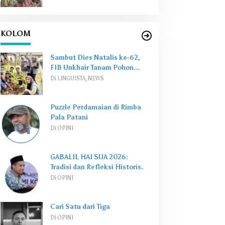
KOLOM
Sambut Dies Natalis ke-62,
FIB Unkhair Tanam Pohon
Perkuat
Green Campus
Di LINGUISTA, NEWS
Puzzle Perdamaian di Rimba
Pala Patani
Di OPINI
GABALIL HAI SUA 2026:
Tradisi dan Refleksi Historis.
Di OPINI
Cari Satu dari Tiga
Di OPINI