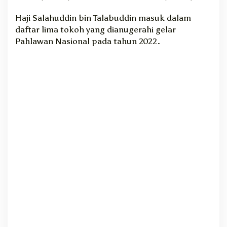
H
Haji Salahuddin bin Talabuddin masuk dalam
a
daftar lima tokoh yang dianugerahi gelar
l
Pahlawan Nasional pada tahun 2022.
m
a
h
e
r
a
T
e
n
g
a
h
Y
a
n
g
D
i
a