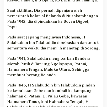
a
s
Saat aktifitas, Dia pernah dipenjara oleh
i
pemerintah kolonial Belanda di Nusakambangan.
o
n
Pada 1942, dia dipindahkan ke Boven Digoel,
a
Papu.
l
Pada saat Jepang menginvasi Indonesia, H
Salahuddin bin Talabuddin dibebaskan dan untuk
sementara waktu dia memilih menetap di Sorong.
Pada 1941, Salahuddin mengibarkan Bendera
Merah Putih di Tanjung Ngolopopo, Patani,
Halmahera Tengah, Maluku Utara. Sehingga
membuat berang Belanda.
Pada 1946, H Salahuddin bin Talabuddin pindah
ke kepulauan Gebe dan kembali ke kampung
halaman di Patani. Di Pulau Gebe, kawasan
Halmahera Timur, kini Halmahera Tengah, H
Salahuddin bin Talabuddin mendirikan organisasi