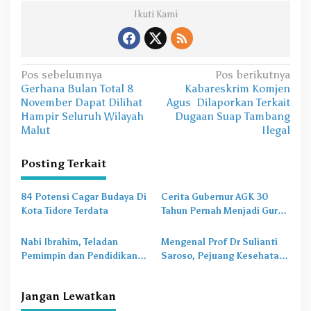
Ikuti Kami
N
Pos sebelumnya
Pos berikutnya
Gerhana Bulan Total 8
Kabareskrim Komjen
a
November Dapat Dilihat
Agus Dilaporkan Terkait
v
Hampir Seluruh Wilayah
Dugaan Suap Tambang
Malut
Ilegal
i
g
Posting Terkait
a
s
84 Potensi Cagar Budaya Di
Cerita Gubernur AGK 30
Kota Tidore Terdata
Tahun Pernah Menjadi Guru
i
Pesantren
p
Nabi Ibrahim, Teladan
Mengenal Prof Dr Sulianti
o
Pemimpin dan Pendidikan
Saroso, Pejuang Kesehatan
Ahlak
Yang Jadi Google Doodle
s
Hari Ini
Jangan Lewatkan