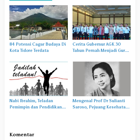
84 Potensi Cagar Budaya Di
Cerita Gubernur AGK 30
Kota Tidore Terdata
Tahun Pernah Menjadi Guru
Pesantren
Nabi Ibrahim, Teladan
Mengenal Prof Dr Sulianti
Pemimpin dan Pendidikan
Saroso, Pejuang Kesehatan
Ahlak
Yang Jadi Google Doodle
Hari Ini
Komentar