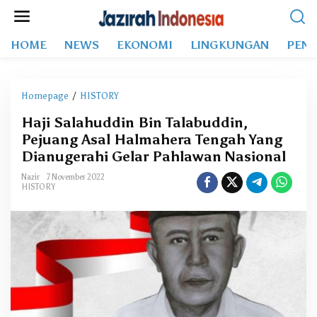
L
e
w
HOME
NEWS
EKONOMI
LINGKUNGAN
PEND
a
t
i
k
Homepage
/
HISTORY
H
e
a
k
Haji Salahuddin Bin Talabuddin,
j
o
Pejuang Asal Halmahera Tengah Yang
i
n
S
Dianugerahi Gelar Pahlawan Nasional
t
a
e
Nazir
7 November 2022
l
HISTORY
n
a
h
u
d
d
i
n
B
i