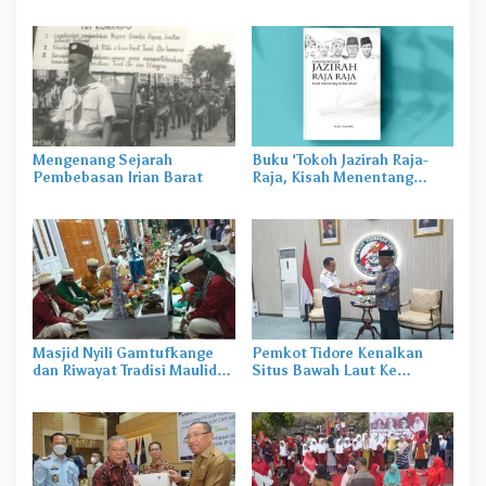
Ahlak
Yang Jadi Google Doodle
Hari Ini
Mengenang Sejarah
Buku ‘Tokoh Jazirah Raja-
Pembebasan Irian Barat
Raja, Kisah Menentang
Kolonialisme’ Karya Rusli
Saraha Akan Diluncurkan
Masjid Nyili Gamtufkange
Pemkot Tidore Kenalkan
dan Riwayat Tradisi Maulid
Situs Bawah Laut Ke
Nabi SAW
Bakamla RI