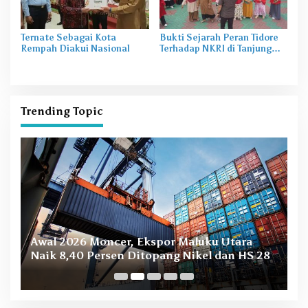
Ternate Sebagai Kota
Bukti Sejarah Peran Tidore
Rempah Diakui Nasional
Terhadap NKRI di Tanjung
Mafutabe Mareku
Trending Topic
B
Awal 2026 Moncer, Ekspor Maluku Utara
M
Naik 8,40 Persen Ditopang Nikel dan HS 28