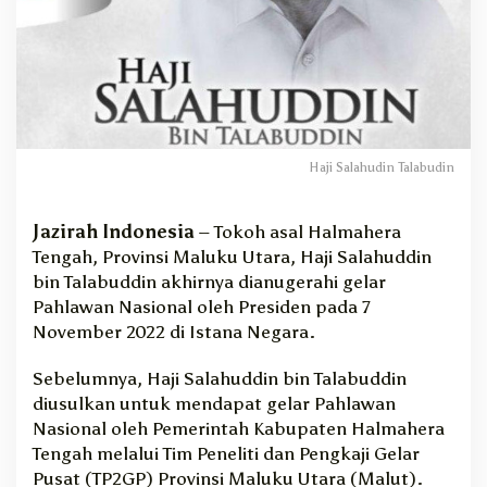
n
T
a
l
a
b
u
d
Haji Salahudin Talabudin
d
i
n
Jazirah Indonesia
– Tokoh asal Halmahera
,
Tengah, Provinsi Maluku Utara, Haji Salahuddin
P
bin Talabuddin akhirnya dianugerahi gelar
e
Pahlawan Nasional oleh Presiden pada 7
j
November 2022 di Istana Negara.
u
a
Sebelumnya, Haji Salahuddin bin Talabuddin
n
g
diusulkan untuk mendapat gelar Pahlawan
A
Nasional oleh Pemerintah Kabupaten Halmahera
s
Tengah melalui Tim Peneliti dan Pengkaji Gelar
a
Pusat (TP2GP) Provinsi Maluku Utara (Malut).
l