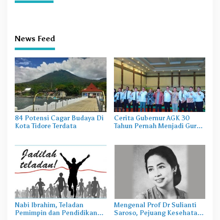
News Feed
84 Potensi Cagar Budaya Di
Cerita Gubernur AGK 30
Kota Tidore Terdata
Tahun Pernah Menjadi Guru
Pesantren
Nabi Ibrahim, Teladan
Mengenal Prof Dr Sulianti
Pemimpin dan Pendidikan
Saroso, Pejuang Kesehatan