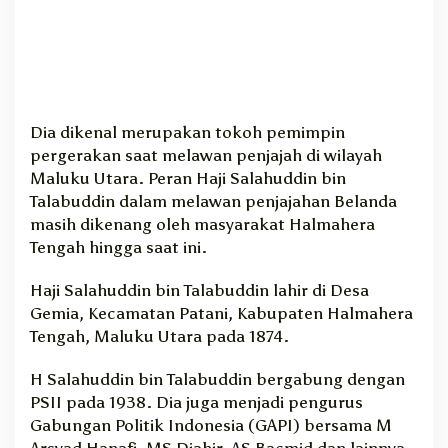
n
u
g
e
r
a
Dia dikenal merupakan tokoh pemimpin
h
i
pergerakan saat melawan penjajah di wilayah
G
Maluku Utara. Peran Haji Salahuddin bin
e
Talabuddin dalam melawan penjajahan Belanda
l
masih dikenang oleh masyarakat Halmahera
a
Tengah hingga saat ini.
r
P
Haji Salahuddin bin Talabuddin lahir di Desa
a
Gemia, Kecamatan Patani, Kabupaten Halmahera
h
l
Tengah, Maluku Utara pada 1874.
a
w
H Salahuddin bin Talabuddin bergabung dengan
a
PSII pada 1938. Dia juga menjadi pengurus
n
Gabungan Politik Indonesia (GAPI) bersama M
N
Arsyad Hanafi, MS Djahir, AS Bacmid dan lainnya.