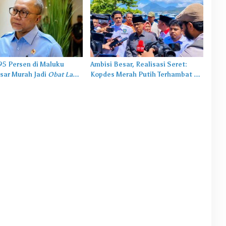
,95 Persen di Maluku
Ambisi Besar, Realisasi Seret:
sar Murah Jadi
Obat Lama
Kopdes Merah Putih Terhambat di
salah Baru
Daerah