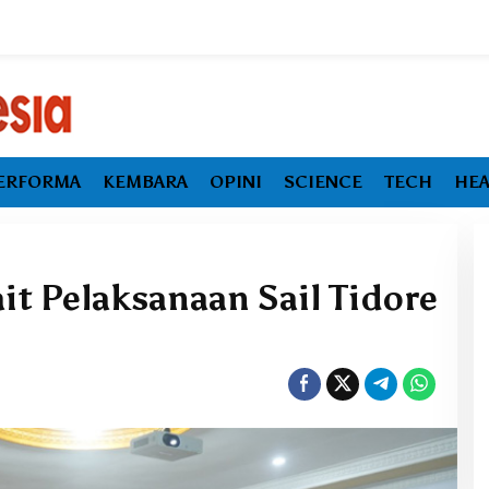
ERFORMA
KEMBARA
OPINI
SCIENCE
TECH
HEA
it Pelaksanaan Sail Tidore
Ekonomi Maluku Utara Tumbuh
Melambat, Inflasi dan
Pengangguran Jadi Alarm Baru