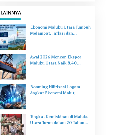
LAINNYA
Ekonomi Maluku Utara Tumbuh
Melambat, Inflasi dan
Pengangguran Jadi Alarm Baru
Awal 2026 Moncer, Ekspor
Maluku Utara Naik 8,40
Persen Ditopang Nikel dan HS
28
Booming Hilirisasi Logam
Angkat Ekonomi Malut,
Tantangan Sosial Masih Ada
Tingkat Kemiskinan di Maluku
Utara Turun dalam 20 Tahun
Terakhir