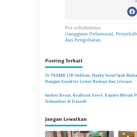
I
N
Pos sebelumnya
Gangguan Delusional, Penyebab
a
dan Pengobatan
v
i
Posting Terkait
g
a
Di PKKMB FIB Unkhair, Hasby Yusuf Ajak Mah
s
Bangun Karakter Lewat Budaya dan Literasi
i
Ambisi Besar, Realisasi Seret: Kopdes Merah P
p
Terhambat di Daerah
o
s
Jangan Lewatkan