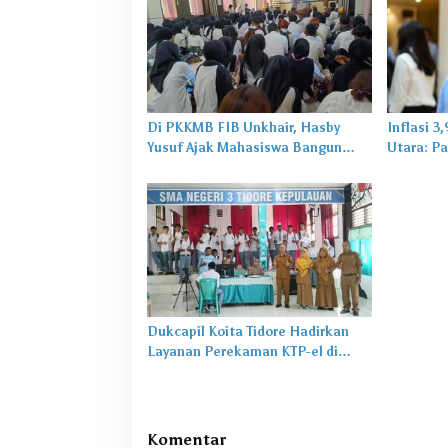
Di PKKMB FIB Unkhair, Hasby
Inflasi 3
Yusuf Ajak Mahasiswa Bangun
Utara: Pa
Karakter Lewat Budaya dan
untuk Ma
Literasi
Dukcapil Koita Tidore Hadirkan
Layanan Perekaman KTP-el di
Sekolah
Komentar