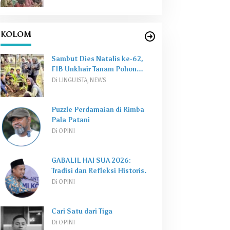
KOLOM
Sambut Dies Natalis ke-62,
FIB Unkhair Tanam Pohon
Perkuat
Green Campus
Di LINGUISTA, NEWS
Puzzle Perdamaian di Rimba
Pala Patani
Di OPINI
GABALIL HAI SUA 2026:
Tradisi dan Refleksi Historis.
Di OPINI
Cari Satu dari Tiga
Di OPINI