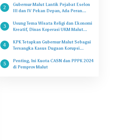
Gubernur Malut Lantik Pejabat Eselon
2
III dan IV Pekan Depan, Ada Peran
Kepala Dinas
Usung Tema Wisata Religi dan Ekonomi
3
Kreatif, Dinas Koperasi UKM Malut
Buka Pasar Takjil di Halaman Masjid
Raya Sofifi
KPK Tetapkan Gubernur Malut Sebagai
4
Tersangka Kasus Dugaan Korupsi
Proyek
Penting, Ini Kuota CASN dan PPPK 2024
5
di Pemprov Malut