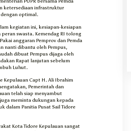
Kementerian PUPR bersama Pemda
 ketersediaan infrastruktur
e dengan optimal.
lam kegiatan ini, kesiapan-kesiapan
an peran swasta. Kemendag RI tolong
 Pakai anggaran Pemprov dan Pemda
an nanti dibantu oleh Pempus,
 sudah dibuat Pempus dijaga oleh
adakan Rapat lanjutan sebelum
imbuh Luhut.
re Kepulauan Capt H. Ali Ibrahim
 mengatakan, Pemerintah dan
lauan telah siap menyambut
ia juga meminta dukungan kepada
k dalam Panitia Pusat Sail Tidore
akat Kota Tidore Kepulauan sangat