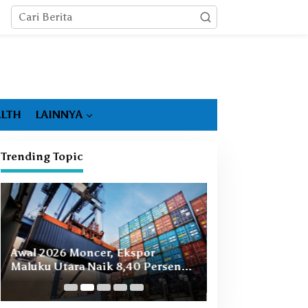
LTH
LAINNYA
Trending Topic
Booming Hiliris
Awal 2026 Moncer, Ekspor
Ekonomi Malut, 
Maluku Utara Naik 8,40 Persen
Masih Ada
Ditopang Nikel dan HS 28