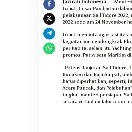
Jazirah Indonesia
– Menteri 
i
Luhut Binsar Pandjaitan dala
d
pelaksanaan Sail Tidore 2022,
o
2022 sebelum 24 November h
r
e
2
Luhut meminta agar fasilitas
0
kegiatan ini mendongkrak Ek
2
per Kapita, selain itu Yachti
2
promosi Pariwisata Maritim di 
“Potensi lanjutan Sail Tidore, 
Bunaken dan Raja Ampat, oleh
harus diperhatikan, seperti; Fa
Acara Puncak, dan Pelabuhan”
tingkat menteri persiapan Sai
secara virtual melalui zoom me