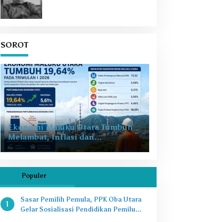
SOROT
Ekonomi Maluku Utara Tumbuh
Melambat, Inflasi dan
Pengangguran Jadi Alarm Baru
Populer
Sasar Pemilih Pemula, PPK Oba Utara
1
Gelar Sosialisasi Pendidikan Pemilu
2024 di SMAN 8 Tikep