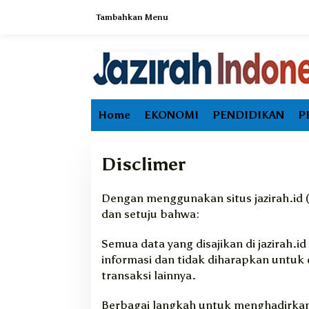
L
Tambahkan Menu
e
w
a
t
i
k
e
Home
EKONOMI
PENDIDIKAN
P
k
o
n
t
Disclimer
e
n
Dengan menggunakan situs jazirah.id 
|
6
dan setuju bahwa:
S
E
P
Semua data yang disajikan di jazirah.i
T
E
informasi dan tidak diharapkan untu
M
transaksi lainnya.
B
E
R
Berbagai langkah untuk menghadirkan 
2