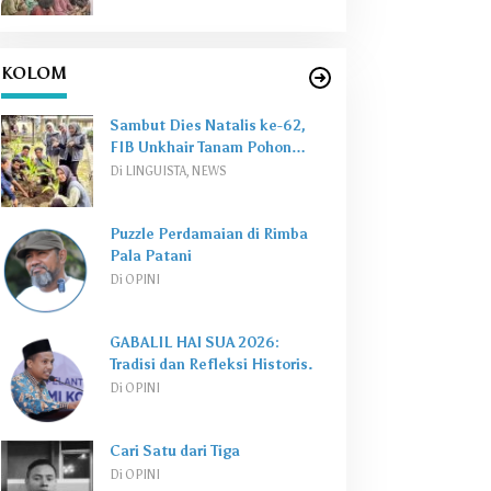
KOLOM
Sambut Dies Natalis ke-62,
FIB Unkhair Tanam Pohon
Perkuat
Green Campus
Di LINGUISTA, NEWS
Puzzle Perdamaian di Rimba
Pala Patani
Di OPINI
GABALIL HAI SUA 2026:
Tradisi dan Refleksi Historis.
Di OPINI
Cari Satu dari Tiga
Di OPINI