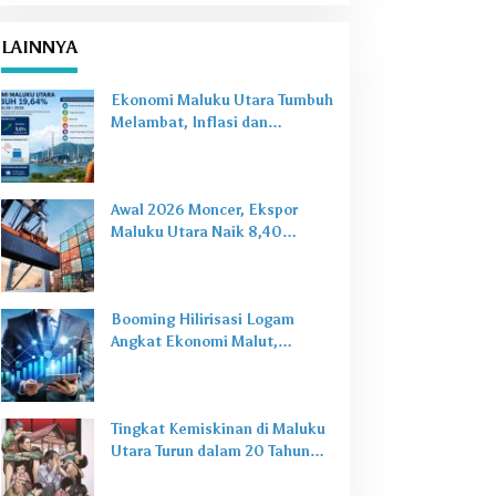
LAINNYA
Ekonomi Maluku Utara Tumbuh
Melambat, Inflasi dan
Pengangguran Jadi Alarm Baru
Awal 2026 Moncer, Ekspor
Maluku Utara Naik 8,40
Persen Ditopang Nikel dan HS
28
Booming Hilirisasi Logam
Angkat Ekonomi Malut,
Tantangan Sosial Masih Ada
Tingkat Kemiskinan di Maluku
Utara Turun dalam 20 Tahun
Terakhir