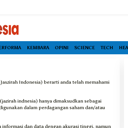
ERFORMA
KEMBARA
OPINI
SCIENCE
TECH
HEA
(Jaszirah Indonesia) berarti anda telah memahami
d (jazirah indnesia) hanya dimaksudkan sebagai
Ekonomi Maluku Utara Tumbuh
k digunakan dalam perdagangan saham dan/atau
Melambat, Inflasi dan
Pengangguran Jadi Alarm Baru
informasi dan data dengan akurasi tinggi, namun