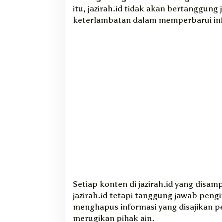
0
itu, jazirah.id tidak akan bertanggung
2
0
keterlambatan dalam memperbarui inf
O
L
E
H
R
I
Z
K
I
A
N
S
A
H
Y
A
K
U
B
Setiap konten di jazirah.id yang dis
jazirah.id tetapi tanggung jawab peng
menghapus informasi yang disajikan p
merugikan pihak ain.