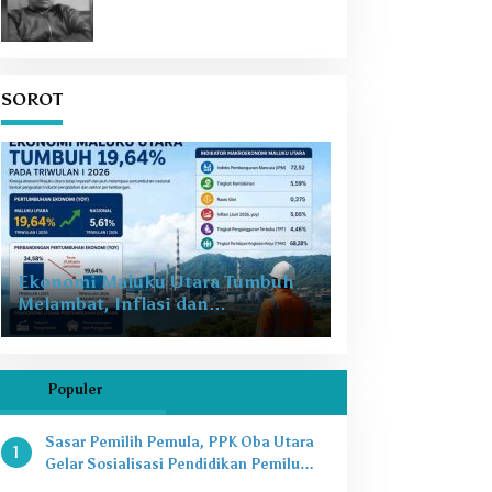
SOROT
Ekonomi Maluku Utara Tumbuh
Melambat, Inflasi dan
Pengangguran Jadi Alarm Baru
Populer
Sasar Pemilih Pemula, PPK Oba Utara
1
Gelar Sosialisasi Pendidikan Pemilu
2024 di SMAN 8 Tikep