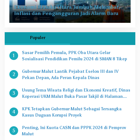
Ekonomi Maluku Utara Tumbuh Melambat,
Inflasi dan Pengangguran Jadi Alarm Baru
Populer
Sasar Pemilih Pemula, PPK Oba Utara Gelar
1
Sosialisasi Pendidikan Pemilu 2024 di SMAN 8 Tikep
Gubernur Malut Lantik Pejabat Eselon III dan IV
2
Pekan Depan, Ada Peran Kepala Dinas
Usung Tema Wisata Religi dan Ekonomi Kreatif, Dinas
3
Koperasi UKM Malut Buka Pasar Takjil di Halaman
Masjid Raya Sofifi
KPK Tetapkan Gubernur Malut Sebagai Tersangka
4
Kasus Dugaan Korupsi Proyek
Penting, Ini Kuota CASN dan PPPK 2024 di Pemprov
5
Malut