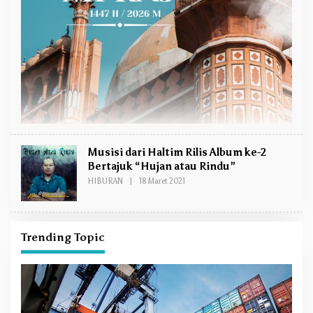
Musisi dari Haltim Rilis Album ke-2
Bertajuk “Hujan atau Rindu”
HIBURAN
|
18 Maret 2021
O
L
E
H
R
I
Trending Topic
Z
K
I
A
N
S
A
H