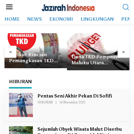
L
e
w
HOME
NEWS
EKONOMI
LINGKUNGAN
PEND
a
t
i
k
e
k
«
»
Berikut Rincian
o
Dana TKD Pemprov
Pemangkasan TKD
n
Maluku Utara
2026 untuk Pemprov
t
Dipangkas Rp 707
dan 10
e
Miliar
Kabupaten/Kota di
n
HIBURAN
Maluku Utara
Pentas Seni Akhir Pekan Di Sofifi
HIBURAN
|
14 November 2021
O
L
E
H
R
I
Z
Sejumlah Obyek Wisata Malut Diserbu
K