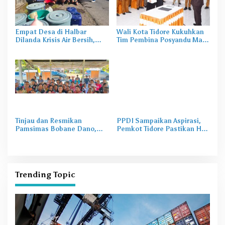
Empat Desa di Halbar
Wali Kota Tidore Kukuhkan
Dilanda Krisis Air Bersih,
Tim Pembina Posyandu Masa
Irine Salurkan 80 Ribu Liter
Bakti 2025–2029
Air
Tinjau dan Resmikan
PPDI Sampaikan Aspirasi,
Pamsimas Bobane Dano,
Pemkot Tidore Pastikan Hak
Irine Dorong Pengelolaan Air
Perangkat Desa Terpenuhi
Bersih Berkelanjutan
Trending Topic