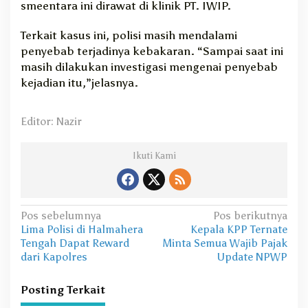
smeentara ini dirawat di klinik PT. IWIP.
Terkait kasus ini, polisi masih mendalami
penyebab terjadinya kebakaran. “Sampai saat ini
masih dilakukan investigasi mengenai penyebab
kejadian itu,”jelasnya.
Editor: Nazir
Ikuti Kami
N
Pos sebelumnya
Pos berikutnya
Lima Polisi di Halmahera
Kepala KPP Ternate
a
Tengah Dapat Reward
Minta Semua Wajib Pajak
v
dari Kapolres
Update NPWP
i
Posting Terkait
g