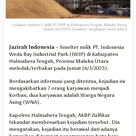
a
l
t
e
Ledakan smelter L milik PT IWIP di Halmahera Tengah, Maluku Utara,
n
Jumat (6/1/2023) [sumber. tangkapan layar video]
g
,
7
Jazirah Indonesia
– Smelter milik PT. Indonesia
O
Weda Bay Industrial Park (IWIP) di Kabupaten
r
Halmahera Tengah, Provinsi Maluku Utara
a
meledak/terbakar pada Jumat (6/1/2023).
n
g
Berdasarkan informasi yang diterima, kejadian ini
J
mengakibatkan 7 orang karyawan menjadi
a
d
korban, dua karyawan adalah Warga Negara
i
Asing (WNA).
K
o
Kapolres Halmahera Tengah, AKBP Zulfikar
r
Iskandar membenarkan kejadian tersebut. Dia
b
mengatakan, kejadian itu berawal dari adanya
a
kerusakan di tempat penampungan batu bara
n