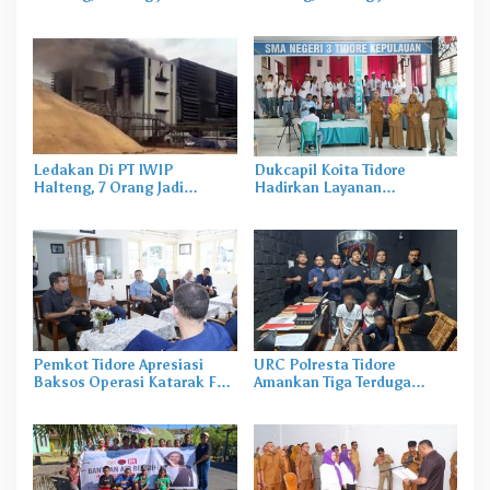
Korban
Korban
Ledakan Di PT IWIP
Dukcapil Koita Tidore
Halteng, 7 Orang Jadi
Hadirkan Layanan
Korban
Perekaman KTP-el di
Sekolah
Pemkot Tidore Apresiasi
URC Polresta Tidore
Baksos Operasi Katarak FK-
Amankan Tiga Terduga
KMK UGM
Pelaku Pengerusakan di
Tongowai