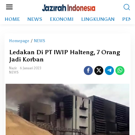
L
e
w
HOME
NEWS
EKONOMI
LINGKUNGAN
PEND
a
t
i
k
Homepage
/
NEWS
L
e
e
k
Ledakan Di PT IWIP Halteng, 7 Orang
d
o
Jadi Korban
a
n
k
t
Nazir
6 Januari 2023
a
NEWS
e
n
n
D
i
P
T
I
W
I
P
H