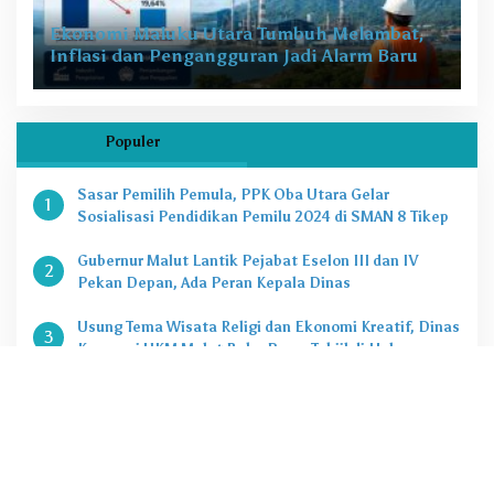
Ekonomi Maluku Utara Tumbuh Melambat,
Inflasi dan Pengangguran Jadi Alarm Baru
Populer
Sasar Pemilih Pemula, PPK Oba Utara Gelar
1
Sosialisasi Pendidikan Pemilu 2024 di SMAN 8 Tikep
Gubernur Malut Lantik Pejabat Eselon III dan IV
2
Pekan Depan, Ada Peran Kepala Dinas
Usung Tema Wisata Religi dan Ekonomi Kreatif, Dinas
3
Koperasi UKM Malut Buka Pasar Takjil di Halaman
Masjid Raya Sofifi
KPK Tetapkan Gubernur Malut Sebagai Tersangka
4
Kasus Dugaan Korupsi Proyek
Penting, Ini Kuota CASN dan PPPK 2024 di Pemprov
5
Malut