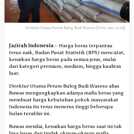
a
i
k
,
A
Direktur Utama Perum Bulog Budi Waseso [Foto. swa.co.id]
d
a
M
Jazirah Indonesia
– Harga beras terpantau
a
terus naik, Badan Pusat Statistik (BPS) mencatat,
f
kenaikan harga beras pada semua jenis, mulai
i
dari kategori premium, medium, hingga kualitas
a
luar.
d
i
Direktur Utama Perum Bulog Budi Waseso alias
P
Buwas mengungkapkan adanya mafia beras yang
I
B
membuat harga kebutuhan pokok masyarakat
C
Indonesia itu terus menerus tinggi beberapa
bulan terakhir ini.
Buwas menilai, kenaikan harga beras saat ini tak
bisa lepas dari tindak oknum-oknum mafia