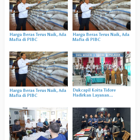
Harga Beras Terus Naik, Ada
Harga Beras Terus Naik, Ada
Mafia di PIBC
Mafia di PIBC
Dukcapil Koita Tidore
Harga Beras Terus Naik, Ada
Hadirkan Layanan
Mafia di PIBC
Perekaman KTP-el di
Sekolah