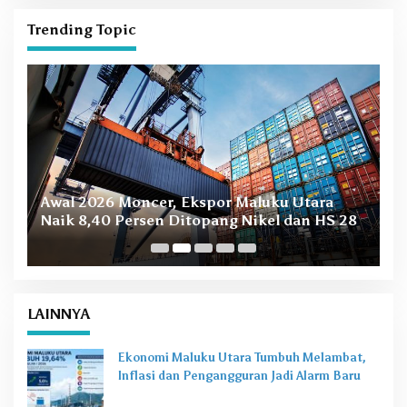
Trending Topic
B
Awal 2026 Moncer, Ekspor Maluku Utara
M
Naik 8,40 Persen Ditopang Nikel dan HS 28
LAINNYA
Ekonomi Maluku Utara Tumbuh Melambat,
Inflasi dan Pengangguran Jadi Alarm Baru