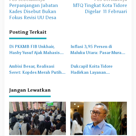
N
Perpanjangan Jabatan
MTQ Tingkat Kota Tidore
a
Kades Disebut Bukan
Digelar 11 Februari
v
Fokus Revisi UU Desa
i
Posting Terkait
g
a
Di PKKMB FIB Unkhair,
Inflasi 3,95 Persen di
s
Hasby Yusuf Ajak Mahasiswa
Maluku Utara: Pasar Murah
Bangun Karakter Lewat
Jadi
Obat Lama
untuk
i
Budaya dan Literasi
Masalah Baru
Ambisi Besar, Realisasi
Dukcapil Koita Tidore
p
Seret: Kopdes Merah Putih
Hadirkan Layanan
o
Terhambat di Daerah
Perekaman KTP-el di
Sekolah
s
Jangan Lewatkan