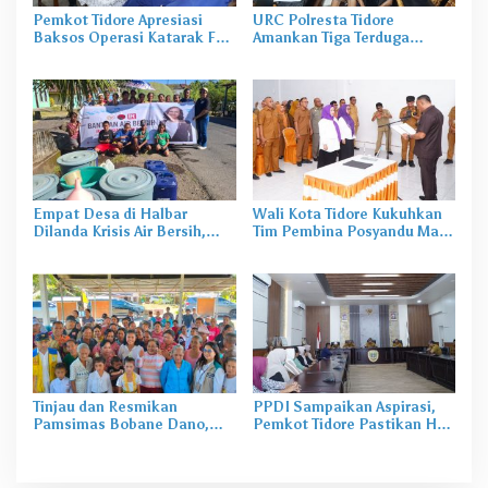
Pemkot Tidore Apresiasi
URC Polresta Tidore
Baksos Operasi Katarak FK-
Amankan Tiga Terduga
KMK UGM
Pelaku Pengerusakan di
Tongowai
Empat Desa di Halbar
Wali Kota Tidore Kukuhkan
Dilanda Krisis Air Bersih,
Tim Pembina Posyandu Masa
Irine Salurkan 80 Ribu Liter
Bakti 2025–2029
Air
Tinjau dan Resmikan
PPDI Sampaikan Aspirasi,
Pamsimas Bobane Dano,
Pemkot Tidore Pastikan Hak
Irine Dorong Pengelolaan Air
Perangkat Desa Terpenuhi
Bersih Berkelanjutan