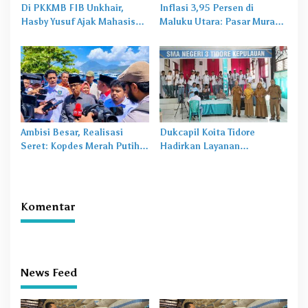
Di PKKMB FIB Unkhair,
Inflasi 3,95 Persen di
Hasby Yusuf Ajak Mahasiswa
Maluku Utara: Pasar Murah
Bangun Karakter Lewat
Jadi
Obat Lama
untuk
Budaya dan Literasi
Masalah Baru
Ambisi Besar, Realisasi
Dukcapil Koita Tidore
Seret: Kopdes Merah Putih
Hadirkan Layanan
Terhambat di Daerah
Perekaman KTP-el di
Sekolah
Komentar
News Feed