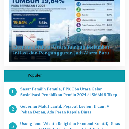
Ekonomi Maluku Utara Tumbuh Melambat,
Inflasi dan Pengangguran Jadi Alarm Baru
Populer
Sasar Pemilih Pemula, PPK Oba Utara Gelar
1
Sosialisasi Pendidikan Pemilu 2024 di SMAN 8 Tikep
Gubernur Malut Lantik Pejabat Eselon III dan IV
2
Pekan Depan, Ada Peran Kepala Dinas
Usung Tema Wisata Religi dan Ekonomi Kreatif, Dinas
3