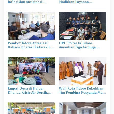
Inflasi dan Antisipasi
Hadirkan Layanan
Bencana Hidrometeorologi
Perekaman KTP-el di
Sekolah
Pemkot Tidore Apresiasi
URC Polresta Tidore
Baksos Operasi Katarak FK-
Amankan Tiga Terduga
KMK UGM
Pelaku Pengerusakan di
Tongowai
Empat Desa di Halbar
Wali Kota Tidore Kukuhkan
Dilanda Krisis Air Bersih,
Tim Pembina Posyandu Masa
Irine Salurkan 80 Ribu Liter
Bakti 2025–2029
Air