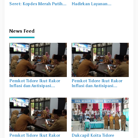
Seret: Kopdes Merah Putih
Hadirkan Layanan
Terhambat di Daerah
Perekaman KTP-el di
Sekolah
News Feed
Pemkot Tidore Ikut Rakor
Pemkot Tidore Ikut Rakor
Inflasi dan Antisipasi
Inflasi dan Antisipasi
Bencana Hidrometeorologi
Bencana Hidrometeorologi
Pemkot Tidore Ikut Rakor
Dukcapil Koita Tidore