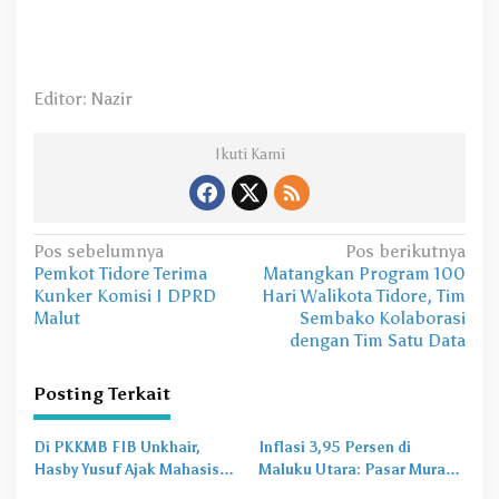
Editor: Nazir
Ikuti Kami
N
Pos sebelumnya
Pos berikutnya
Pemkot Tidore Terima
Matangkan Program 100
a
Kunker Komisi I DPRD
Hari Walikota Tidore, Tim
v
Malut
Sembako Kolaborasi
dengan Tim Satu Data
i
g
Posting Terkait
a
s
Di PKKMB FIB Unkhair,
Inflasi 3,95 Persen di
Hasby Yusuf Ajak Mahasiswa
Maluku Utara: Pasar Murah
i
Bangun Karakter Lewat
Jadi
Obat Lama
untuk