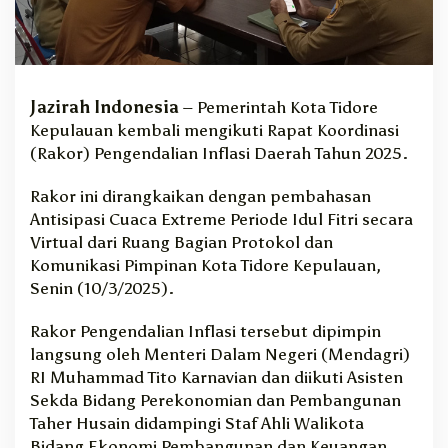
R
a
k
o
r
Jazirah Indonesia
– Pemerintah Kota Tidore
I
Kepulauan kembali mengikuti Rapat Koordinasi
n
f
(Rakor) Pengendalian Inflasi Daerah Tahun 2025.
l
a
Rakor ini dirangkaikan dengan pembahasan
s
Antisipasi Cuaca Extreme Periode Idul Fitri secara
i
Virtual dari Ruang Bagian Protokol dan
d
Komunikasi Pimpinan Kota Tidore Kepulauan,
a
Senin (10/3/2025).
n
A
n
Rakor Pengendalian Inflasi tersebut dipimpin
t
langsung oleh Menteri Dalam Negeri (Mendagri)
i
RI Muhammad Tito Karnavian dan diikuti Asisten
s
Sekda Bidang Perekonomian dan Pembangunan
i
Taher Husain didampingi Staf Ahli Walikota
p
Bidang Ekonomi Pembangunan dan Keuangan
a