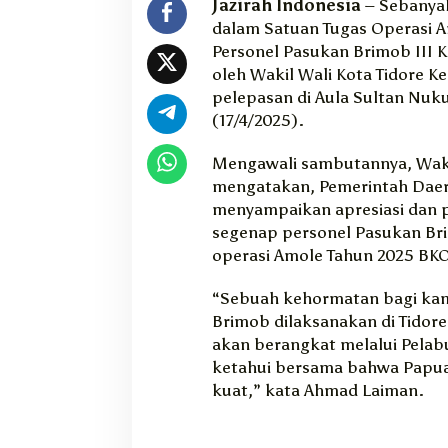
Jazirah Indonesia
– Sebanya
p
dalam Satuan Tugas Operasi 
e
Personel Pasukan Brimob III K
r
oleh Wakil Wali Kota Tidore 
a
s
pelepasan di Aula Sultan Nuku
i
(17/4/2025).
A
m
Mengawali sambutannya, Waki
o
mengatakan, Pemerintah Daer
l
menyampaikan apresiasi dan 
e
segenap personel Pasukan Br
2
operasi Amole Tahun 2025 BKO
0
2
5
“Sebuah kehormatan bagi kam
B
Brimob dilaksanakan di Tidore
K
akan berangkat melalui Pelabu
O
ketahui bersama bahwa Papua 
P
kuat,” kata Ahmad Laiman.
o
l
d