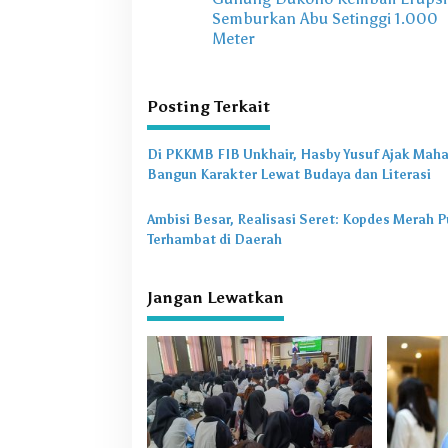
a
Semburkan Abu Setinggi 1.000
v
Meter
i
g
Posting Terkait
a
s
Di PKKMB FIB Unkhair, Hasby Yusuf Ajak Mah
Bangun Karakter Lewat Budaya dan Literasi
i
p
Ambisi Besar, Realisasi Seret: Kopdes Merah P
o
Terhambat di Daerah
s
Jangan Lewatkan