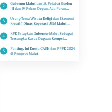
Gubernur Malut Lantik Pejabat Eselon
2
III dan IV Pekan Depan, Ada Peran
Kepala Dinas
Usung Tema Wisata Religi dan Ekonomi
3
Kreatif, Dinas Koperasi UKM Malut
Buka Pasar Takjil di Halaman Masjid
Raya Sofifi
KPK Tetapkan Gubernur Malut Sebagai
4
Tersangka Kasus Dugaan Korupsi
Proyek
Penting, Ini Kuota CASN dan PPPK 2024
5
di Pemprov Malut