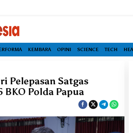
ERFORMA
KEMBARA
OPINI
SCIENCE
TECH
HEA
ri Pelepasan Satgas
5 BKO Polda Papua
Booming Hilirisasi Logam Angkat
r, Ekspor
Ekonomi Malut, Tantangan Sosial
k 8,40 Persen
Masih Ada
dan HS 28