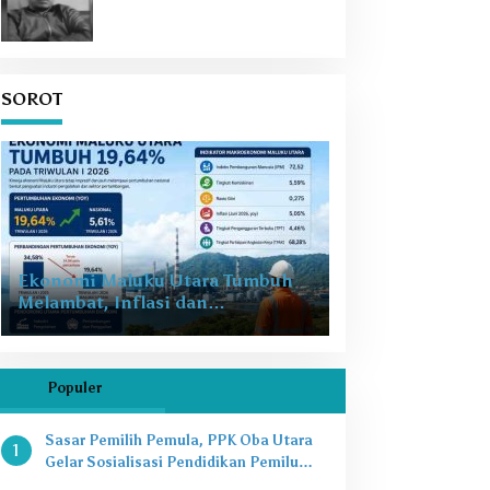
SOROT
Ekonomi Maluku Utara Tumbuh
Melambat, Inflasi dan
Pengangguran Jadi Alarm Baru
Populer
Sasar Pemilih Pemula, PPK Oba Utara
1
Gelar Sosialisasi Pendidikan Pemilu
2024 di SMAN 8 Tikep