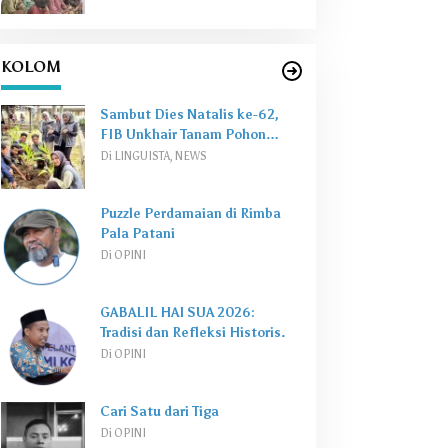
KOLOM
Sambut Dies Natalis ke-62,
FIB Unkhair Tanam Pohon
Perkuat
Green Campus
Di LINGUISTA, NEWS
Puzzle Perdamaian di Rimba
Pala Patani
Di OPINI
GABALIL HAI SUA 2026:
Tradisi dan Refleksi Historis.
Di OPINI
Cari Satu dari Tiga
Di OPINI