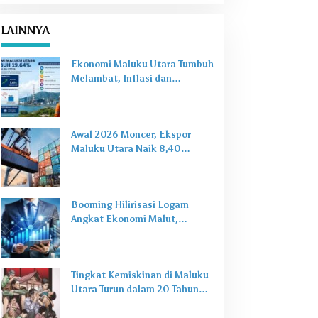
LAINNYA
Ekonomi Maluku Utara Tumbuh
Melambat, Inflasi dan
Pengangguran Jadi Alarm Baru
Awal 2026 Moncer, Ekspor
Maluku Utara Naik 8,40
Persen Ditopang Nikel dan HS
28
Booming Hilirisasi Logam
Angkat Ekonomi Malut,
Tantangan Sosial Masih Ada
Tingkat Kemiskinan di Maluku
Utara Turun dalam 20 Tahun
Terakhir