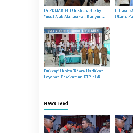
Di PKKMB FIB Unkhair, Hasby
Inflasi 3
Yusuf Ajak Mahasiswa Bangun
Utara: Pa
Karakter Lewat Budaya dan
untuk Ma
Literasi
Dukcapil Koita Tidore Hadirkan
Layanan Perekaman KTP-el di
Sekolah
News Feed