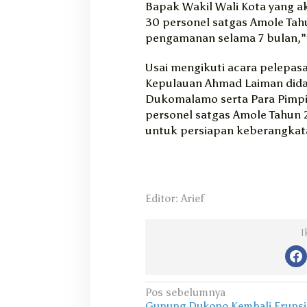
Bapak Wakil Wali Kota yang a
30 personel satgas Amole Tahu
pengamanan selama 7 bulan,
Usai mengikuti acara pelepasa
Kepulauan Ahmad Laiman didam
Dukomalamo serta Para Pimp
personel satgas Amole Tahun 2
untuk persiapan keberangkat
Editor: Arief
I
N
Pos sebelumnya
Gunung Dukono Kembali Erupsi