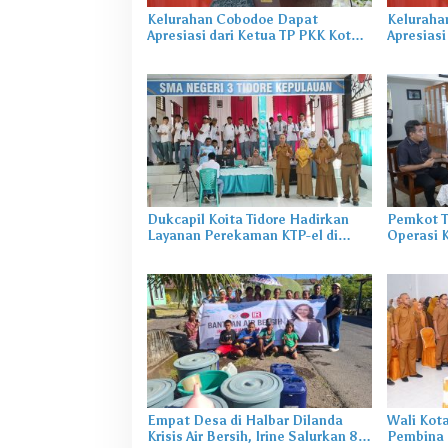
Kelurahan Cobodoe Dapat
Keluraha
Apresiasi dari Ketua TP PKK Kota
Apresiasi
Tidore
Tidore
Dukcapil Koita Tidore Hadirkan
Pemkot T
Layanan Perekaman KTP-el di
Operasi 
Sekolah
Empat Desa di Halbar Dilanda
Wali Kot
Krisis Air Bersih, Irine Salurkan 80
Pembina 