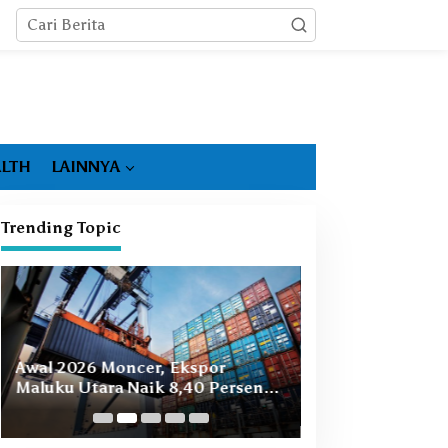
LTH
LAINNYA
Trending Topic
Booming Hiliris
Awal 2026 Moncer, Ekspor
Ekonomi Malut, 
Maluku Utara Naik 8,40 Persen
Masih Ada
Ditopang Nikel dan HS 28