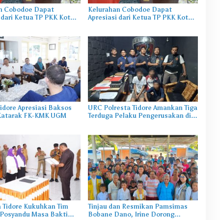
n Cobodoe Dapat
Kelurahan Cobodoe Dapat
 dari Ketua TP PKK Kota
Apresiasi dari Ketua TP PKK Kota
Tidore
idore Apresiasi Baksos
URC Polresta Tidore Amankan Tiga
Katarak FK-KMK UGM
Terduga Pelaku Pengerusakan di
Tongowai
a Tidore Kukuhkan Tim
Tinjau dan Resmikan Pamsimas
Posyandu Masa Bakti
Bobane Dano, Irine Dorong