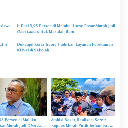
asiswa
Inflasi 3,95 Persen di Maluku Utara: Pasar Murah Jadi
Obat Lama
untuk Masalah Baru
utih
Dukcapil Koita Tidore Hadirkan Layanan Perekaman
KTP-el di Sekolah
,95 Persen di Maluku
Ambisi Besar, Realisasi Seret:
sar Murah Jadi
Obat Lama
Kopdes Merah Putih Terhambat di