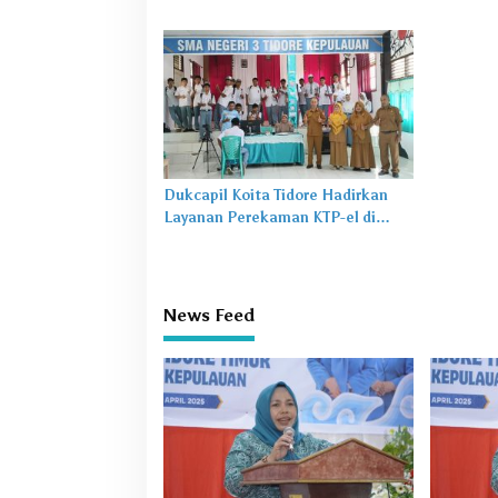
Karakter Lewat Budaya dan
untuk Ma
Literasi
Dukcapil Koita Tidore Hadirkan
Layanan Perekaman KTP-el di
Sekolah
News Feed