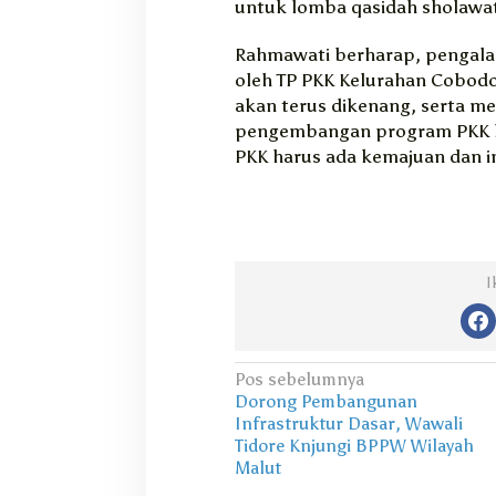
untuk lomba qasidah sholawat 
Rahmawati berharap, pengala
oleh TP PKK Kelurahan Cobod
akan terus dikenang, serta me
pengembangan program PKK k
PKK harus ada kemajuan dan i
I
N
Pos sebelumnya
Dorong Pembangunan
a
Infrastruktur Dasar, Wawali
v
Tidore Knjungi BPPW Wilayah
Malut
i