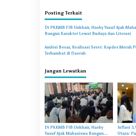
g
a
Posting Terkait
s
Di PKKMB FIB Unkhair, Hasby Yusuf Ajak Mah
i
Bangun Karakter Lewat Budaya dan Literasi
p
o
Ambisi Besar, Realisasi Seret: Kopdes Merah P
Terhambat di Daerah
s
Jangan Lewatkan
Di PKKMB FIB Unkhair, Hasby
Inflasi 3
Yusuf Ajak Mahasiswa Bangun
Utara: Pa