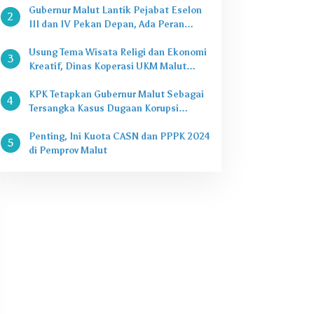
Gubernur Malut Lantik Pejabat Eselon
2
III dan IV Pekan Depan, Ada Peran
Kepala Dinas
Usung Tema Wisata Religi dan Ekonomi
3
Kreatif, Dinas Koperasi UKM Malut
Buka Pasar Takjil di Halaman Masjid
Raya Sofifi
KPK Tetapkan Gubernur Malut Sebagai
4
Tersangka Kasus Dugaan Korupsi
Proyek
Penting, Ini Kuota CASN dan PPPK 2024
5
di Pemprov Malut