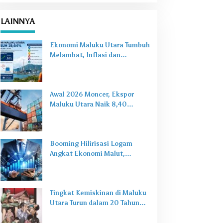
LAINNYA
Ekonomi Maluku Utara Tumbuh
Melambat, Inflasi dan
Pengangguran Jadi Alarm Baru
Awal 2026 Moncer, Ekspor
Maluku Utara Naik 8,40
Persen Ditopang Nikel dan HS
28
Booming Hilirisasi Logam
Angkat Ekonomi Malut,
Tantangan Sosial Masih Ada
Tingkat Kemiskinan di Maluku
Utara Turun dalam 20 Tahun
Terakhir