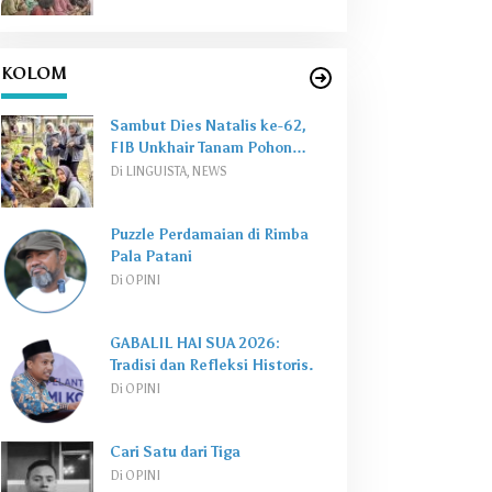
KOLOM
Sambut Dies Natalis ke-62,
FIB Unkhair Tanam Pohon
Perkuat
Green Campus
Di LINGUISTA, NEWS
Puzzle Perdamaian di Rimba
Pala Patani
Di OPINI
GABALIL HAI SUA 2026:
Tradisi dan Refleksi Historis.
Di OPINI
Cari Satu dari Tiga
Di OPINI