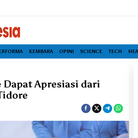
ERFORMA
KEMBARA
OPINI
SCIENCE
TECH
HEA
Dapat Apresiasi dari
Tidore
Ekonomi Maluku Utara Tumbuh
Melambat, Inflasi dan
Pengangguran Jadi Alarm Baru