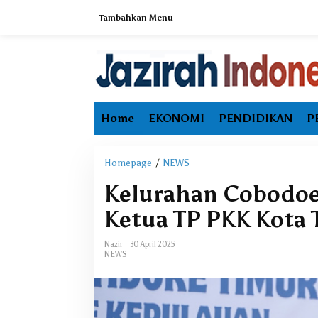
L
Tambahkan Menu
e
w
a
t
i
k
e
Home
EKONOMI
PENDIDIKAN
P
k
o
n
t
Homepage
/
NEWS
K
e
e
Kelurahan Cobodoe 
n
l
u
Ketua TP PKK Kota 
r
a
Nazir
30 April 2025
h
NEWS
a
n
C
o