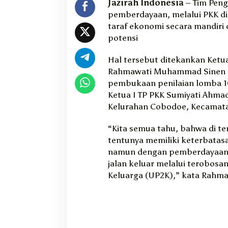
Jazirah Indonesia
– Tim Pen
K
pemberdayaan, melalui PKK d
e
taraf ekonomi secara mandir
t
potensi
u
a
T
Hal tersebut ditekankan Ketua
P
Rahmawati Muhammad Sinen 
P
pembukaan penilaian lomba 
K
Ketua I TP PKK Sumiyati Ahma
K
Kelurahan Cobodoe, Kecamatan
K
o
“Kita semua tahu, bahwa di ten
t
tentunya memiliki keterbatas
a
T
namun dengan pemberdayaan,
i
jalan keluar melalui terobos
d
Keluarga (UP2K),” kata Rahma
o
r
e