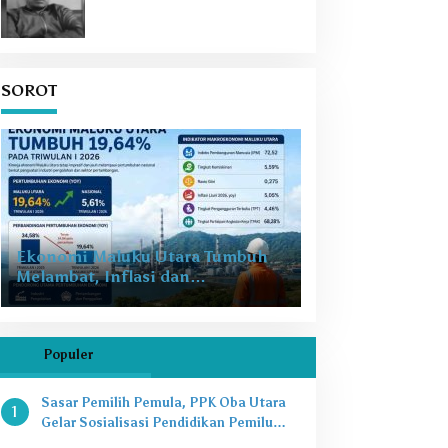
SOROT
Ekonomi Maluku Utara Tumbuh
Melambat, Inflasi dan
Pengangguran Jadi Alarm Baru
Populer
Sasar Pemilih Pemula, PPK Oba Utara
1
Gelar Sosialisasi Pendidikan Pemilu
2024 di SMAN 8 Tikep