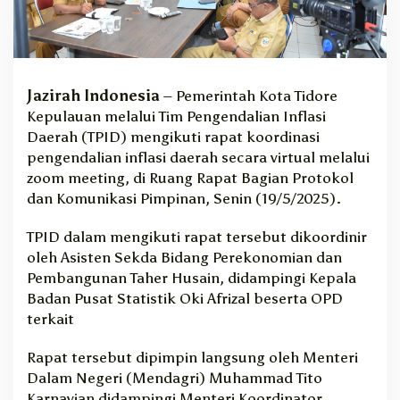
i
I
k
u
t
Jazirah Indonesia
– Pemerintah Kota Tidore
R
Kepulauan melalui Tim Pengendalian Inflasi
a
k
Daerah (TPID) mengikuti rapat koordinasi
o
pengendalian inflasi daerah secara virtual melalui
r
zoom meeting, di Ruang Rapat Bagian Protokol
P
dan Komunikasi Pimpinan, Senin (19/5/2025).
e
n
TPID dalam mengikuti rapat tersebut dikoordinir
g
oleh Asisten Sekda Bidang Perekonomian dan
e
n
Pembangunan Taher Husain, didampingi Kepala
d
Badan Pusat Statistik Oki Afrizal beserta OPD
a
terkait
l
i
Rapat tersebut dipimpin langsung oleh Menteri
a
Dalam Negeri (Mendagri) Muhammad Tito
n
Karnavian didampingi Menteri Koordinator
I