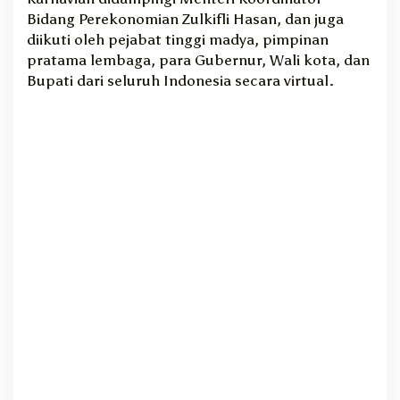
Bidang Perekonomian Zulkifli Hasan, dan juga
n
f
diikuti oleh pejabat tinggi madya, pimpinan
l
pratama lembaga, para Gubernur, Wali kota, dan
a
Bupati dari seluruh Indonesia secara virtual.
s
i
M
i
n
g
g
u
a
n