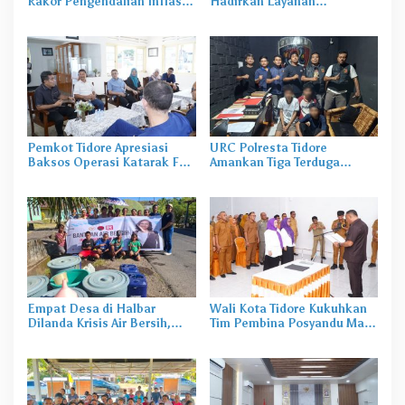
Rakor Pengendalian Inflasi
Hadirkan Layanan
Mingguan
Perekaman KTP-el di
Sekolah
Pemkot Tidore Apresiasi
URC Polresta Tidore
Baksos Operasi Katarak FK-
Amankan Tiga Terduga
KMK UGM
Pelaku Pengerusakan di
Tongowai
Empat Desa di Halbar
Wali Kota Tidore Kukuhkan
Dilanda Krisis Air Bersih,
Tim Pembina Posyandu Masa
Irine Salurkan 80 Ribu Liter
Bakti 2025–2029
Air