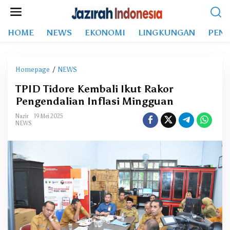
L
e
w
HOME
NEWS
EKONOMI
LINGKUNGAN
PEND
a
t
i
k
Homepage
/
NEWS
T
e
P
k
TPID Tidore Kembali Ikut Rakor
I
o
Pengendalian Inflasi Mingguan
D
n
T
t
Nazir
19 Mei 2025
i
NEWS
e
d
n
o
r
e
K
e
m
b
a
l