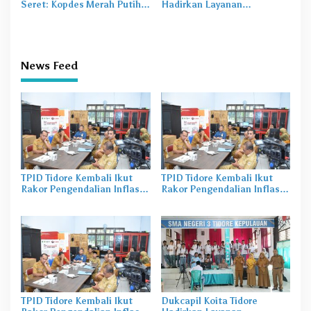
Seret: Kopdes Merah Putih
Hadirkan Layanan
Terhambat di Daerah
Perekaman KTP-el di
Sekolah
News Feed
TPID Tidore Kembali Ikut
TPID Tidore Kembali Ikut
Rakor Pengendalian Inflasi
Rakor Pengendalian Inflasi
Mingguan
Mingguan
TPID Tidore Kembali Ikut
Dukcapil Koita Tidore