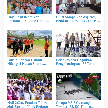
Tinjau dan Resmikan
PPDI Sampaikan Aspirasi,
Pamsimas Bobane Dano,
Pemkot Tidore Pastikan Hak
Irine Dorong Pengelolaan Air
Perangkat Desa Terpenuhi
Bersih Berkelanjutan
Lansia Pencari Gaharu
Polsek Weda Gagalkan
Hilang di Hutan Saolat
Penyelundupan 1,55 Ton
Haltim, SAR Lakukan
Pertamax dari Sofifi
Pencarian
HAN 2026, Pemkot Tidore
Gempa M5,7 Guncang
Ajak Semua Pihak Perkuat
Ternate, BMKG: Dipicu