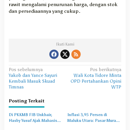
rawit mengalami penurunan harga, dengan stok
dan persediaannya yang cukup.
Ikuti Kami
N
Pos sebelumnya
Pos berikutnya
Yakob dan Yance Sayuri
Wali Kota Tidore Minta
a
Kembali Masuk Skuad
OPD Pertahankan Opini
v
Timnas
WTP
i
Posting Terkait
g
a
Di PKKMB FIB Unkhair,
Inflasi 3,95 Persen di
s
Hasby Yusuf Ajak Mahasiswa
Maluku Utara: Pasar Murah
Bangun Karakter Lewat
Jadi
Obat Lama
untuk
i