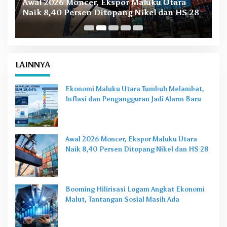
Awal 2026 Moncer, Ekspor Maluku Utara
M
Naik 8,40 Persen Ditopang Nikel dan HS 28
LAINNYA
Ekonomi Maluku Utara Tumbuh Melambat,
Inflasi dan Pengangguran Jadi Alarm Baru
Awal 2026 Moncer, Ekspor Maluku Utara
Naik 8,40 Persen Ditopang Nikel dan HS 28
Booming Hilirisasi Logam Angkat Ekonomi
Malut, Tantangan Sosial Masih Ada