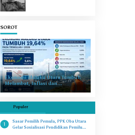
SOROT
Ekonomi Maluku Utara Tumbuh
Melambat, Inflasi dan
Pengangguran Jadi Alarm Baru
Populer
Sasar Pemilih Pemula, PPK Oba Utara
1
Gelar Sosialisasi Pendidikan Pemilu
2024 di SMAN 8 Tikep