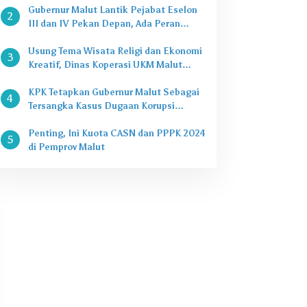
Gubernur Malut Lantik Pejabat Eselon
2
III dan IV Pekan Depan, Ada Peran
Kepala Dinas
Usung Tema Wisata Religi dan Ekonomi
3
Kreatif, Dinas Koperasi UKM Malut
Buka Pasar Takjil di Halaman Masjid
Raya Sofifi
KPK Tetapkan Gubernur Malut Sebagai
4
Tersangka Kasus Dugaan Korupsi
Proyek
Penting, Ini Kuota CASN dan PPPK 2024
5
di Pemprov Malut