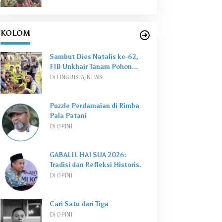
KOLOM
Sambut Dies Natalis ke-62,
FIB Unkhair Tanam Pohon
Perkuat
Green Campus
Di LINGUISTA, NEWS
Puzzle Perdamaian di Rimba
Pala Patani
Di OPINI
GABALIL HAI SUA 2026:
Tradisi dan Refleksi Historis.
Di OPINI
Cari Satu dari Tiga
Di OPINI