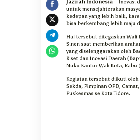
Jazirah Indonesia
– Inovasi 
n
untuk mensejahterakan masya
t
kedepan yang lebih baik, kar
a
bisa berkembang lebih maju d
O
P
D
Hal tersebut ditegaskan Wal
T
Sinen saat memberikan arahan
e
yang diselenggarakan oleh 
r
Riset dan Inovasi Daerah (Bapp
u
Nuku Kantor Wali Kota, Rabu 
s
P
Kegiatan tersebut diikuti oleh 
r
Sekda, Pimpinan OPD, Camat, 
o
a
Puskesmas se Kota Tidore.
k
t
i
f