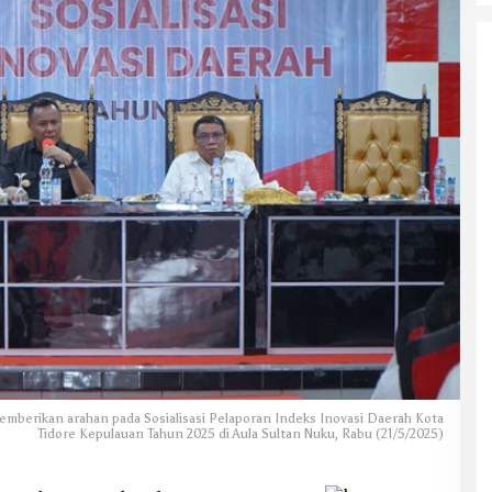
mberikan arahan pada Sosialisasi Pelaporan Indeks Inovasi Daerah Kota
Tidore Kepulauan Tahun 2025 di Aula Sultan Nuku, Rabu (21/5/2025)