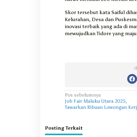
Skor tersebut kata Saiful dih
Kelurahan, Desa dan Puskesm
inovasi terbaik yang ada di m
mewujudkan Tidore yang maju 
I
N
Pos sebelumnya
Job Fair Maluku Utara 2025,
a
Tawarkan Ribuan Lowongan Kerj
v
i
Posting Terkait
g