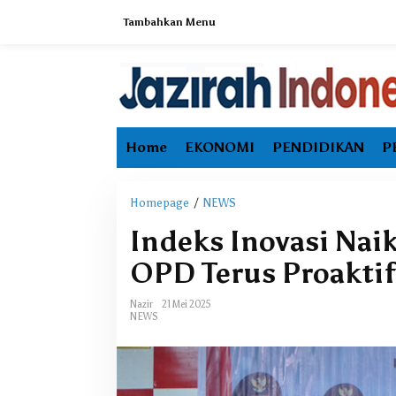
L
Tambahkan Menu
e
w
a
t
i
k
e
Home
EKONOMI
PENDIDIKAN
P
k
o
n
t
Homepage
/
NEWS
I
e
n
Indeks Inovasi Naik
n
d
e
OPD Terus Proaktif
k
s
Nazir
21 Mei 2025
I
Ekonomi Maluku
NEWS
n
Melambat, Inflas
o
Pengangguran Ja
v
a