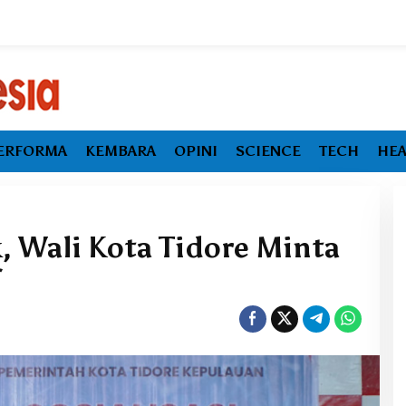
ERFORMA
KEMBARA
OPINI
SCIENCE
TECH
HEA
, Wali Kota Tidore Minta
 Utara Tumbuh
Awal 2026 Moncer, Ekspor
i dan
Maluku Utara Naik 8,40 Persen
di Alarm Baru
Ditopang Nikel dan HS 28