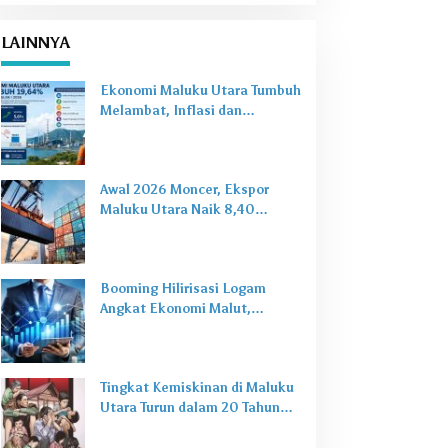
LAINNYA
Ekonomi Maluku Utara Tumbuh
Melambat, Inflasi dan
Pengangguran Jadi Alarm Baru
Awal 2026 Moncer, Ekspor
Maluku Utara Naik 8,40
Persen Ditopang Nikel dan HS
28
Booming Hilirisasi Logam
Angkat Ekonomi Malut,
Tantangan Sosial Masih Ada
Tingkat Kemiskinan di Maluku
Utara Turun dalam 20 Tahun
Terakhir