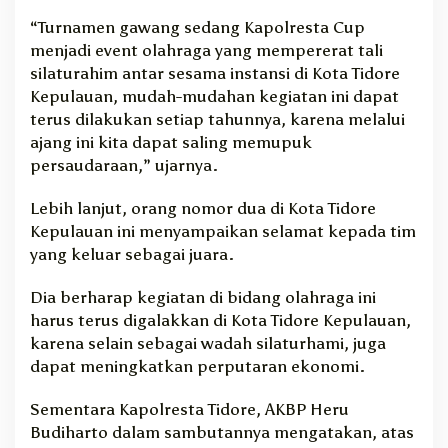
a
“Turnamen gawang sedang Kapolresta Cup
t
menjadi event olahraga yang mempererat tali
u
silaturahim antar sesama instansi di Kota Tidore
r
a
Kepulauan, mudah-mudahan kegiatan ini dapat
h
terus dilakukan setiap tahunnya, karena melalui
m
ajang ini kita dapat saling memupuk
i
persaudaraan,” ujarnya.
Lebih lanjut, orang nomor dua di Kota Tidore
Kepulauan ini menyampaikan selamat kepada tim
yang keluar sebagai juara.
Dia berharap kegiatan di bidang olahraga ini
harus terus digalakkan di Kota Tidore Kepulauan,
karena selain sebagai wadah silaturhami, juga
dapat meningkatkan perputaran ekonomi.
Sementara Kapolresta Tidore, AKBP Heru
Budiharto dalam sambutannya mengatakan, atas