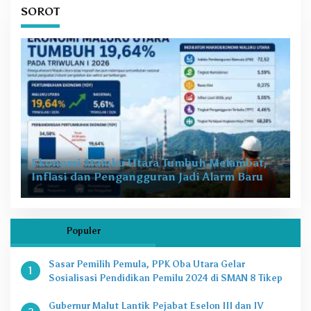
SOROT
Ekonomi Maluku Utara Tumbuh Melambat,
Inflasi dan Pengangguran Jadi Alarm Baru
Populer
Sasar Pemilih Pemula, PPK Oba Utara Gelar
1
Sosialisasi Pendidikan Pemilu 2024 di SMAN 8 Tikep
Gubernur Malut Lantik Pejabat Eselon III dan IV