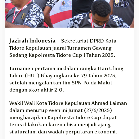
u
p
I
B
e
r
a
Jazirah Indonesia
– Sekretariat DPRD Kota
k
Tidore Kepulauan juarai Turnamen Gawang
h
Sedang Kapolresta Tidore Cup I Tahun 2025.
i
r
Turnamen pertama ini dalam rangka Hari Ulang
,
Tahun (HUT) Bhayangkara ke-79 Tahun 2025,
W
setelah mengalahkan tim SPN Polda Malut
a
dengan skor akhir 2-0.
w
a
l
Wakil Wali Kota Tidore Kepulauan Ahmad Laiman
i
dalam menutup even ini Jumat (27/6/2025)
H
mengharapkan Kapolresta Tidore Cup dapat
a
terus dilakukan karena bisa menjadi ajang
r
silaturahmi dan wadah perputaran ekonomi.
a
p