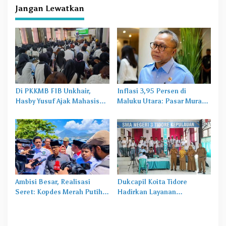
Jangan Lewatkan
Di PKKMB FIB Unkhair,
Inflasi 3,95 Persen di
Hasby Yusuf Ajak Mahasiswa
Maluku Utara: Pasar Murah
Bangun Karakter Lewat
Jadi
Obat Lama
untuk
Budaya dan Literasi
Masalah Baru
Ambisi Besar, Realisasi
Dukcapil Koita Tidore
Seret: Kopdes Merah Putih
Hadirkan Layanan
Terhambat di Daerah
Perekaman KTP-el di
Sekolah