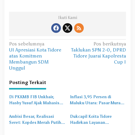
Ikuti Kami
N
Pos sebelumnya
Pos berikutnya
UI Apresiasi Kota Tidore
Taklukan SPN 2-0, DPRD
a
atas Komitmen
Tidore Juarai Kapolresta
v
Membangun SDM
Cup I
Unggul
i
g
Posting Terkait
a
s
Di PKKMB FIB Unkhair,
Inflasi 3,95 Persen di
Hasby Yusuf Ajak Mahasiswa
Maluku Utara: Pasar Murah
i
Bangun Karakter Lewat
Jadi
Obat Lama
untuk
p
Budaya dan Literasi
Masalah Baru
Ambisi Besar, Realisasi
Dukcapil Koita Tidore
o
Seret: Kopdes Merah Putih
Hadirkan Layanan
Terhambat di Daerah
Perekaman KTP-el di
s
Sekolah