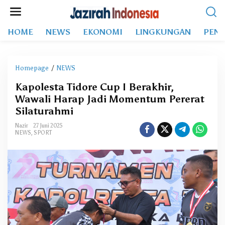
L
e
w
HOME
NEWS
EKONOMI
LINGKUNGAN
PEND
a
t
i
k
Homepage
/
NEWS
K
e
a
k
Kapolesta Tidore Cup I Berakhir,
p
o
Wawali Harap Jadi Momentum Pererat
o
n
l
Silaturahmi
t
e
e
Nazir
27 Juni 2025
s
NEWS
,
SPORT
n
t
a
T
i
d
o
r
e
C