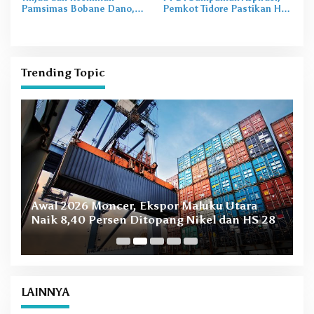
Pamsimas Bobane Dano,
Pemkot Tidore Pastikan Hak
Irine Dorong Pengelolaan Air
Perangkat Desa Terpenuhi
Bersih Berkelanjutan
Trending Topic
B
Awal 2026 Moncer, Ekspor Maluku Utara
M
Naik 8,40 Persen Ditopang Nikel dan HS 28
LAINNYA