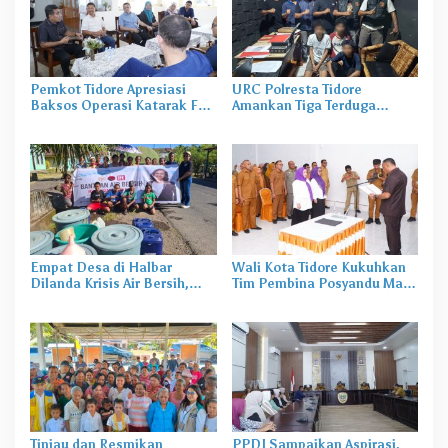
Pemkot Tidore Apresiasi
URC Polresta Tidore
Baksos Operasi Katarak FK-
Amankan Tiga Terduga
KMK UGM
Pelaku Pengerusakan di
Tongowai
Empat Desa di Halbar
Wali Kota Tidore Kukuhkan
Dilanda Krisis Air Bersih,
Tim Pembina Posyandu Masa
Irine Salurkan 80 Ribu Liter
Bakti 2025–2029
Air
Tinjau dan Resmikan
PPDI Sampaikan Aspirasi,