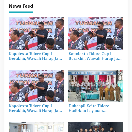
News Feed
Kapolesta Tidore Cup I
Kapolesta Tidore Cup I
Berakhir, Wawali Harap Jadi
Berakhir, Wawali Harap Jadi
Momentum Pererat
Momentum Pererat
Silaturahmi
Silaturahmi
Kapolesta Tidore Cup I
Dukcapil Koita Tidore
Berakhir, Wawali Harap Jadi
Hadirkan Layanan
Momentum Pererat
Perekaman KTP-el di
Silaturahmi
Sekolah