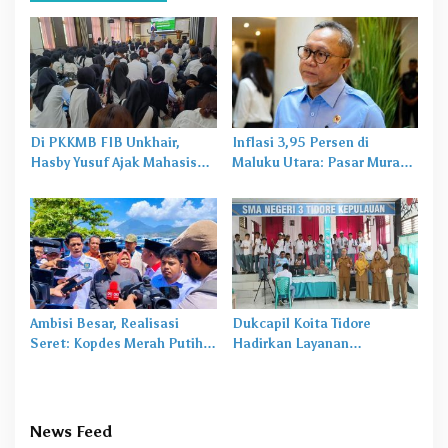
Di PKKMB FIB Unkhair,
Inflasi 3,95 Persen di
Hasby Yusuf Ajak Mahasiswa
Maluku Utara: Pasar Murah
Bangun Karakter Lewat
Jadi
Obat Lama
untuk
Budaya dan Literasi
Masalah Baru
Ambisi Besar, Realisasi
Dukcapil Koita Tidore
Seret: Kopdes Merah Putih
Hadirkan Layanan
Terhambat di Daerah
Perekaman KTP-el di
Sekolah
News Feed