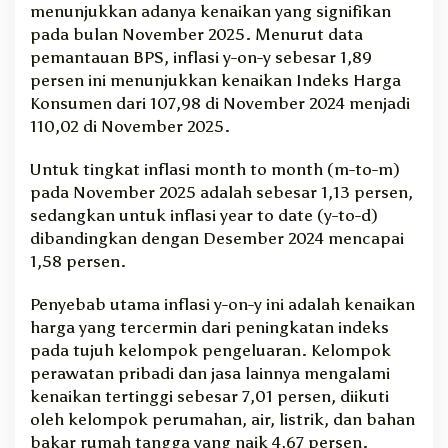
menunjukkan adanya kenaikan yang signifikan
k
pada bulan November 2025. Menurut data
u
pemantauan BPS, inflasi y-on-y sebesar 1,89
U
persen ini menunjukkan kenaikan Indeks Harga
t
a
Konsumen dari 107,98 di November 2024 menjadi
r
110,02 di November 2025.
a
N
Untuk tingkat inflasi month to month (m-to-m)
a
pada November 2025 adalah sebesar 1,13 persen,
i
sedangkan untuk inflasi year to date (y-to-d)
k
dibandingkan dengan Desember 2024 mencapai
1
1,58 persen.
,
8
9
Penyebab utama inflasi y-on-y ini adalah kenaikan
P
harga yang tercermin dari peningkatan indeks
e
pada tujuh kelompok pengeluaran. Kelompok
r
perawatan pribadi dan jasa lainnya mengalami
s
kenaikan tertinggi sebesar 7,01 persen, diikuti
e
oleh kelompok perumahan, air, listrik, dan bahan
n
bakar rumah tangga yang naik 4,67 persen.