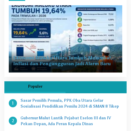
Ekonomi Maluku Utara Tumbuh Melambat,
Inflasi dan Pengangguran Jadi Alarm Baru
Populer
Sasar Pemilih Pemula, PPK Oba Utara Gelar
1
Sosialisasi Pendidikan Pemilu 2024 di SMAN 8 Tikep
Gubernur Malut Lantik Pejabat Eselon III dan IV
2
Pekan Depan, Ada Peran Kepala Dinas