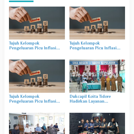
Tujuh Kelompok
Tujuh Kelompok
Pengeluaran Picu Inflasi
Pengeluaran Picu Inflasi
Maluku Utara Naik 1,89
Maluku Utara Naik 1,89
Persen
Persen
Tujuh Kelompok
Dukcapil Koita Tidore
Pengeluaran Picu Inflasi
Hadirkan Layanan
Maluku Utara Naik 1,89
Perekaman KTP-el di
Persen
Sekolah