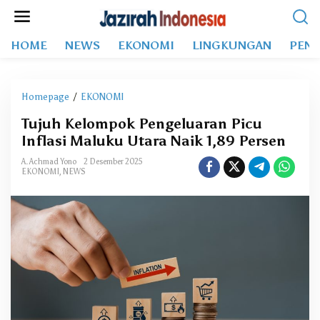
L
e
w
HOME
NEWS
EKONOMI
LINGKUNGAN
PEND
a
t
i
k
Homepage
/
EKONOMI
T
e
u
k
Tujuh Kelompok Pengeluaran Picu
j
o
Inflasi Maluku Utara Naik 1,89 Persen
u
n
h
t
A. Achmad Yono
2 Desember 2025
K
EKONOMI
,
NEWS
e
e
n
l
o
m
p
o
k
P
e
n