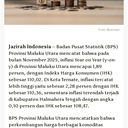
g
e
l
u
a
Foto Ilustrasi
r
a
n
Jazirah Indonesia
– Badan Pusat Statistik (BPS)
P
Provinsi Maluku Utara mencatat bahwa pada
i
bulan November 2025, inflasi Year on Year (y-on-
c
u
y) di Provinsi Maluku Utara mencapai 1,89
I
persen, dengan Indeks Harga Konsumen (IHK)
n
sebesar 110,02. Di Kota Ternate, inflasi tercatat
f
lebih tinggi yaitu sebesar 2,28 persen dengan IHK
l
sebesar 110,36, sementara inflasi terendah terjadi
a
di Kabupaten Halmahera Tengah dengan angka
s
i
0,10 persen dan IHK sebesar 108,47.
M
a
BPS Provinsi Maluku Utara mencatatkan bahwa
l
perkembangan harga berbagai komoditas
u