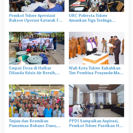
Pemkot Tidore Apresiasi
URC Polresta Tidore
Baksos Operasi Katarak FK-
Amankan Tiga Terduga
KMK UGM
Pelaku Pengerusakan di
Tongowai
Empat Desa di Halbar
Wali Kota Tidore Kukuhkan
Dilanda Krisis Air Bersih,
Tim Pembina Posyandu Masa
Irine Salurkan 80 Ribu Liter
Bakti 2025–2029
Air
Tinjau dan Resmikan
PPDI Sampaikan Aspirasi,
Pamsimas Bobane Dano,
Pemkot Tidore Pastikan Hak
Irine Dorong Pengelolaan Air
Perangkat Desa Terpenuhi