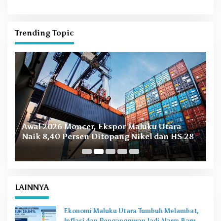
Bersih Berkelanjutan
Trending Topic
B
Awal 2026 Moncer, Ekspor Maluku Utara
M
Naik 8,40 Persen Ditopang Nikel dan HS 28
LAINNYA
Ekonomi Maluku Utara Tumbuh Melambat,
Inflasi dan Pengangguran Jadi Alarm Baru