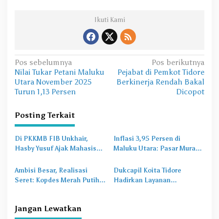
Ikuti Kami
N
Pos sebelumnya
Pos berikutnya
Nilai Tukar Petani Maluku
Pejabat di Pemkot Tidore
a
Utara November 2025
Berkinerja Rendah Bakal
v
Turun 1,13 Persen
Dicopot
i
Posting Terkait
g
a
Di PKKMB FIB Unkhair,
Inflasi 3,95 Persen di
s
Hasby Yusuf Ajak Mahasiswa
Maluku Utara: Pasar Murah
Bangun Karakter Lewat
Jadi
Obat Lama
untuk
i
Budaya dan Literasi
Masalah Baru
Ambisi Besar, Realisasi
Dukcapil Koita Tidore
p
Seret: Kopdes Merah Putih
Hadirkan Layanan
o
Terhambat di Daerah
Perekaman KTP-el di
Sekolah
s
Jangan Lewatkan