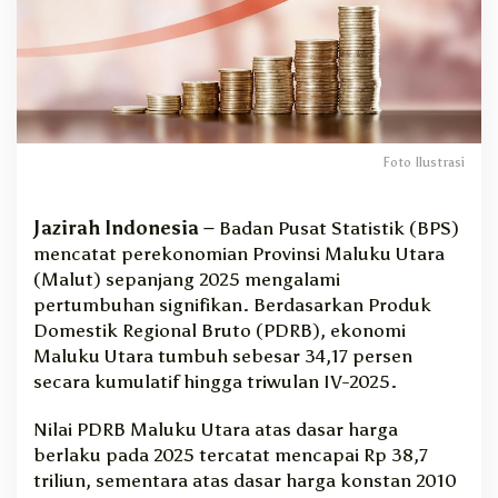
j
i
t
3
4
,
1
Foto Ilustrasi
7
P
e
Jazirah Indonesia –
Badan Pusat Statistik (BPS)
r
mencatat perekonomian Provinsi Maluku Utara
s
e
(Malut) sepanjang 2025 mengalami
n
pertumbuhan signifikan. Berdasarkan Produk
p
Domestik Regional Bruto (PDRB), ekonomi
a
Maluku Utara tumbuh sebesar 34,17 persen
d
secara kumulatif hingga triwulan IV-2025.
a
2
Nilai PDRB Maluku Utara atas dasar harga
0
berlaku pada 2025 tercatat mencapai Rp 38,7
2
5
triliun, sementara atas dasar harga konstan 2010
,