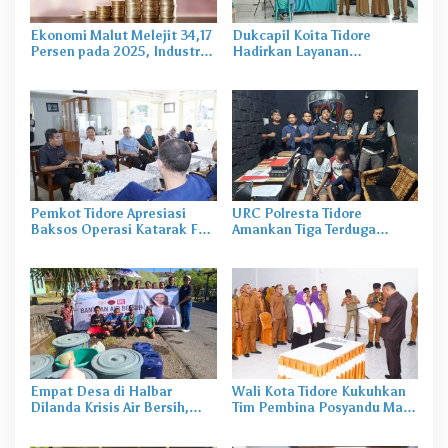
Ekonomi Malut Melejit 34,17
Dukcapil Koita Tidore
Persen pada 2025, Industri
Hadirkan Layanan
Pengolahan Jadi Motor
Perekaman KTP-el di
Utama PDRB
Sekolah
Pemkot Tidore Apresiasi
URC Polresta Tidore
Baksos Operasi Katarak FK-
Amankan Tiga Terduga
KMK UGM
Pelaku Pengerusakan di
Tongowai
Empat Desa di Halbar
Wali Kota Tidore Kukuhkan
Dilanda Krisis Air Bersih,
Tim Pembina Posyandu Masa
Irine Salurkan 80 Ribu Liter
Bakti 2025–2029
Air