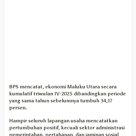
M
o
t
o
r
U
t
a
m
a
P
D
R
B
BPS mencatat, ekonomi Maluku Utara secara
kumulatif triwulan IV-2025 dibandingkan periode
yang sama tahun sebelumnya tumbuh 34,17
persen.
Hampir seluruh lapangan usaha mencatatkan
pertumbuhan positif, kecuali sektor administrasi
pemerintahan, pertahanan, dan jaminan sosial