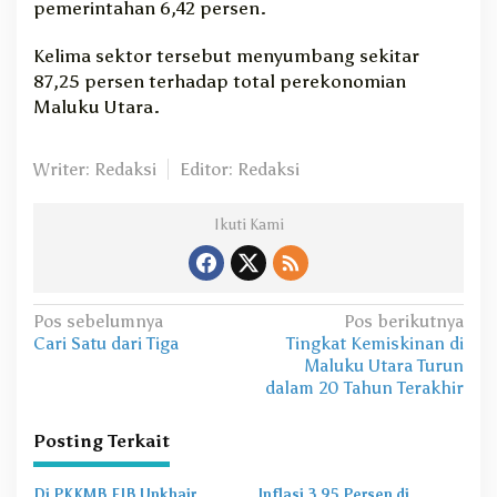
pemerintahan 6,42 persen.
Kelima sektor tersebut menyumbang sekitar
87,25 persen terhadap total perekonomian
Maluku Utara.
Writer: Redaksi
Editor: Redaksi
Ikuti Kami
N
Pos sebelumnya
Pos berikutnya
Cari Satu dari Tiga
Tingkat Kemiskinan di
a
Maluku Utara Turun
v
dalam 20 Tahun Terakhir
i
Posting Terkait
g
a
Di PKKMB FIB Unkhair,
Inflasi 3,95 Persen di