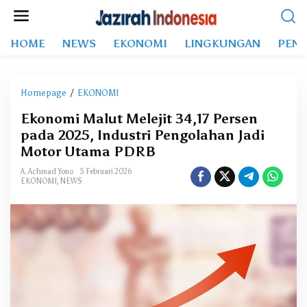
L
e
w
HOME
NEWS
EKONOMI
LINGKUNGAN
PEND
a
t
i
k
Homepage
/
EKONOMI
E
e
k
k
Ekonomi Malut Melejit 34,17 Persen
o
o
pada 2025, Industri Pengolahan Jadi
n
n
o
Motor Utama PDRB
t
m
e
A. Achmad Yono
5 Februari 2026
i
EKONOMI
,
NEWS
n
M
a
l
u
t
M
e
l
e