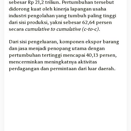
sebesar Rp 21,2 triliun. Pertumbuhan tersebut
I
didorong kuat oleh kinerja lapangan usaha
n
industri pengolahan yang tumbuh paling tinggi
d
dari sisi produksi, yakni sebesar 62,64 persen
u
secara
cumulative to cumulative (c-to-c).
s
t
Dari sisi pengeluaran, komponen ekspor barang
r
i
dan jasa menjadi penopang utama dengan
P
pertumbuhan tertinggi mencapai 40,13 persen,
e
mencerminkan meningkatnya aktivitas
n
perdagangan dan permintaan dari luar daerah.
g
o
l
a
h
a
n
J
a
d
i