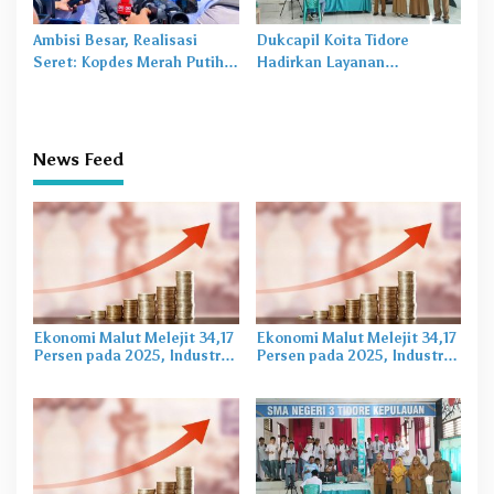
Ambisi Besar, Realisasi
Dukcapil Koita Tidore
Seret: Kopdes Merah Putih
Hadirkan Layanan
Terhambat di Daerah
Perekaman KTP-el di
Sekolah
News Feed
Ekonomi Malut Melejit 34,17
Ekonomi Malut Melejit 34,17
Persen pada 2025, Industri
Persen pada 2025, Industri
Pengolahan Jadi Motor
Pengolahan Jadi Motor
Utama PDRB
Utama PDRB