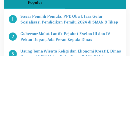
Populer
Sasar Pemilih Pemula, PPK Oba Utara Gelar
1
Sosialisasi Pendidikan Pemilu 2024 di SMAN 8 Tikep
Gubernur Malut Lantik Pejabat Eselon III dan IV
2
Pekan Depan, Ada Peran Kepala Dinas
Usung Tema Wisata Religi dan Ekonomi Kreatif, Dinas
3
Koperasi UKM Malut Buka Pasar Takjil di Halaman
Masjid Raya Sofifi
KPK Tetapkan Gubernur Malut Sebagai Tersangka
4
Kasus Dugaan Korupsi Proyek
Penting, Ini Kuota CASN dan PPPK 2024 di Pemprov
5
Malut
@2020 - 2022. PT Zona Media Corporat. All rigths reserved
Tentang jazirah.id
Redaksi
Pedoman Media Siber
Disclimer