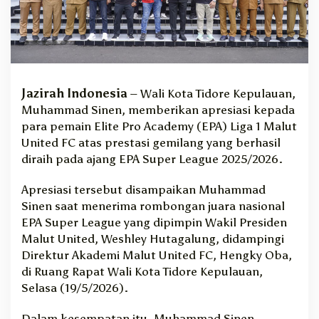
r
e
s
i
a
s
i
Jazirah Indonesia
– Wali Kota Tidore Kepulauan,
P
Muhammad Sinen
, memberikan apresiasi kepada
r
para pemain Elite Pro Academy (EPA) Liga 1
Malut
e
United FC
atas prestasi gemilang yang berhasil
s
diraih pada ajang EPA Super League 2025/2026.
t
a
Apresiasi tersebut disampaikan Muhammad
s
Sinen saat menerima rombongan juara nasional
i
G
EPA Super League yang dipimpin Wakil Presiden
e
Malut United,
Weshley Hutagalung
, didampingi
m
Direktur Akademi Malut United FC,
Hengky Oba
,
i
di Ruang Rapat Wali Kota Tidore Kepulauan,
l
Selasa (19/5/2026).
a
n
Dalam kesempatan itu, Muhammad Sinen
g