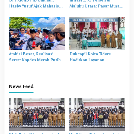
Di PKKMB FIB Unkhair,
Inflasi 3,95 Persen di
Hasby Yusuf Ajak Mahasiswa
Maluku Utara: Pasar Murah
Bangun Karakter Lewat
Jadi
Obat Lama
untuk
Budaya dan Literasi
Masalah Baru
Ambisi Besar, Realisasi
Dukcapil Koita Tidore
Seret: Kopdes Merah Putih
Hadirkan Layanan
Terhambat di Daerah
Perekaman KTP-el di
Sekolah
News Feed