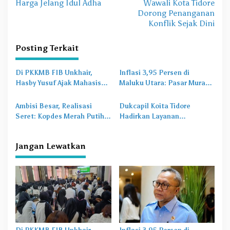
v
Harga Jelang Idul Adha
Wawali Kota Tidore
Dorong Penanganan
i
Konflik Sejak Dini
g
a
Posting Terkait
s
Di PKKMB FIB Unkhair,
Inflasi 3,95 Persen di
i
Hasby Yusuf Ajak Mahasiswa
Maluku Utara: Pasar Murah
p
Bangun Karakter Lewat
Jadi
Obat Lama
untuk
Budaya dan Literasi
Masalah Baru
o
Ambisi Besar, Realisasi
Dukcapil Koita Tidore
Seret: Kopdes Merah Putih
Hadirkan Layanan
s
Terhambat di Daerah
Perekaman KTP-el di
Sekolah
Jangan Lewatkan