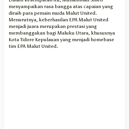
menyampaikan rasa bangga atas capaian yang
E
P
diraih para pemain muda Malut United.
A
Menurutnya, keberhasilan EPA Malut United
M
menjadi juara merupakan prestasi yang
a
membanggakan bagi Maluku Utara, khususnya
l
Kota Tidore Kepulauan yang menjadi homebase
u
tim EPA Malut United.
t
U
n
i
t
e
d
d
i
S
u
p
e
r
L