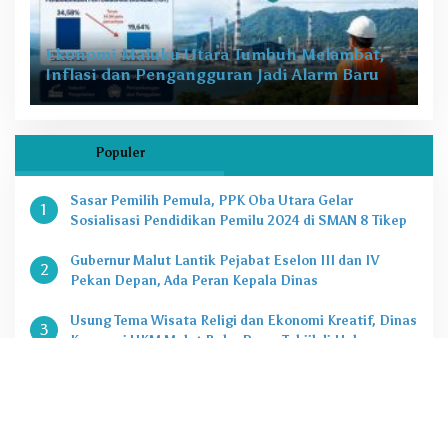
Ekonomi Maluku Utara Tumbuh Melambat,
Inflasi dan Pengangguran Jadi Alarm Baru
Populer
Sasar Pemilih Pemula, PPK Oba Utara Gelar
1
Sosialisasi Pendidikan Pemilu 2024 di SMAN 8 Tikep
Gubernur Malut Lantik Pejabat Eselon III dan IV
2
Pekan Depan, Ada Peran Kepala Dinas
Usung Tema Wisata Religi dan Ekonomi Kreatif, Dinas
3
Koperasi UKM Malut Buka Pasar Takjil di Halaman
Masjid Raya Sofifi
KPK Tetapkan Gubernur Malut Sebagai Tersangka
4
Kasus Dugaan Korupsi Proyek
Penting, Ini Kuota CASN dan PPPK 2024 di Pemprov