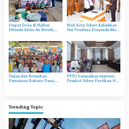
Empat Desa di Halbar
Wali Kota Tidore Kukuhkan
Dilanda Krisis Air Bersih,
Tim Pembina Posyandu Masa
Irine Salurkan 80 Ribu Liter
Bakti 2025–2029
Air
Tinjau dan Resmikan
PPDI Sampaikan Aspirasi,
Pamsimas Bobane Dano,
Pemkot Tidore Pastikan Hak
Irine Dorong Pengelolaan Air
Perangkat Desa Terpenuhi
Bersih Berkelanjutan
Trending Topic