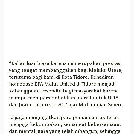
e
a
g
u
e
2
0
2
5
/
“Kalian luar biasa karena ini merupakan prestasi
2
yang sangat membanggakan bagi Maluku Utara,
0
2
terutama bagi kami di Kota Tidore. Kehadiran
6
homebase EPA Malut United di Tidore menjadi
kebanggaan tersendiri bagi masyarakat karena
mampu mempersembahkan Juara I untuk U-18
dan Juara II untuk U-20,” ujar Muhammad Sinen.
Ia juga mengingatkan para pemain untuk terus
menjaga kekompakan, semangat kebersamaan,
dan mental juara yang telah dibangun, sehingga