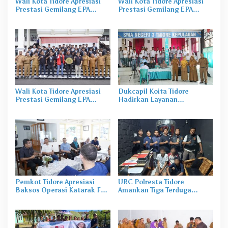
Wali Kota Tidore Apresiasi
Wali Kota Tidore Apresiasi
Prestasi Gemilang EPA
Prestasi Gemilang EPA
Malut United di Super
Malut United di Super
League 2025/2026
League 2025/2026
Wali Kota Tidore Apresiasi
Dukcapil Koita Tidore
Prestasi Gemilang EPA
Hadirkan Layanan
Malut United di Super
Perekaman KTP-el di
League 2025/2026
Sekolah
Pemkot Tidore Apresiasi
URC Polresta Tidore
Baksos Operasi Katarak FK-
Amankan Tiga Terduga
KMK UGM
Pelaku Pengerusakan di
Tongowai