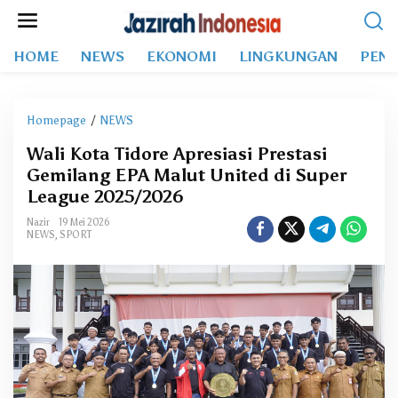
L
e
w
HOME
NEWS
EKONOMI
LINGKUNGAN
PEND
a
t
i
k
Homepage
/
NEWS
W
e
a
k
Wali Kota Tidore Apresiasi Prestasi
l
o
Gemilang EPA Malut United di Super
i
n
K
League 2025/2026
t
o
e
Nazir
19 Mei 2026
t
NEWS
,
SPORT
n
a
T
i
d
o
r
e
A
p