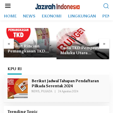
L
e
w
HOME
NEWS
EKONOMI
LINGKUNGAN
PEND
a
t
i
k
e
k
«
»
Berikut Rincian
o
Dana TKD Pemprov
Pemangkasan TKD
n
Maluku Utara
2026 untuk Pemprov
t
Dipangkas Rp 707
dan 10
e
Miliar
Kabupaten/Kota di
n
KPU RI
Maluku Utara
Berikut Jadwal Tahapan Pendaftaran
Pilkada Serentak 2024
NEWS
,
PILKADA
|
24 Agustus 2024
O
L
E
H
A
.
Trending Topic
A