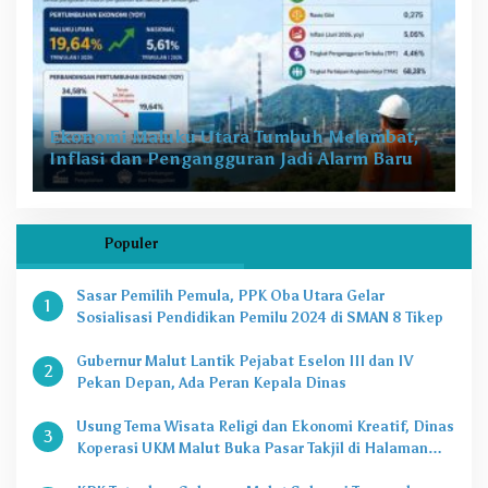
Ekonomi Maluku Utara Tumbuh Melambat,
Inflasi dan Pengangguran Jadi Alarm Baru
Populer
Sasar Pemilih Pemula, PPK Oba Utara Gelar
1
Sosialisasi Pendidikan Pemilu 2024 di SMAN 8 Tikep
Gubernur Malut Lantik Pejabat Eselon III dan IV
2
Pekan Depan, Ada Peran Kepala Dinas
Usung Tema Wisata Religi dan Ekonomi Kreatif, Dinas
3
Koperasi UKM Malut Buka Pasar Takjil di Halaman
Masjid Raya Sofifi