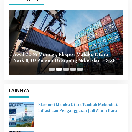
C
H
M
A
D
Y
O
N
O
B
Awal 2026 Moncer, Ekspor Maluku Utara
M
Naik 8,40 Persen Ditopang Nikel dan HS 28
LAINNYA
Ekonomi Maluku Utara Tumbuh Melambat,
Inflasi dan Pengangguran Jadi Alarm Baru