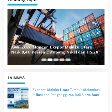
I
O
R
B
Awal 2026 Moncer, Ekspor Maluku Utara
M
Naik 8,40 Persen Ditopang Nikel dan HS 28
LAINNYA
Ekonomi Maluku Utara Tumbuh Melambat,
Inflasi dan Pengangguran Jadi Alarm Baru