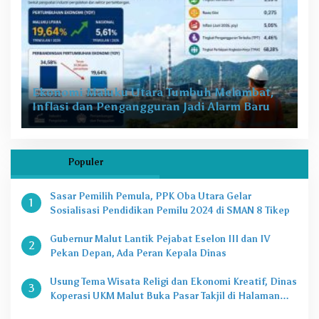
Ekonomi Maluku Utara Tumbuh Melambat,
Inflasi dan Pengangguran Jadi Alarm Baru
Populer
Sasar Pemilih Pemula, PPK Oba Utara Gelar
1
Sosialisasi Pendidikan Pemilu 2024 di SMAN 8 Tikep
Gubernur Malut Lantik Pejabat Eselon III dan IV
2
Pekan Depan, Ada Peran Kepala Dinas
Usung Tema Wisata Religi dan Ekonomi Kreatif, Dinas
3
Koperasi UKM Malut Buka Pasar Takjil di Halaman
Masjid Raya Sofifi