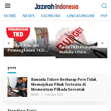
L
e
w
HOME
NEWS
EKONOMI
LINGKUNGAN
PEND
a
t
i
k
e
k
«
»
Berikut Rincian
o
Dana TKD Pemprov
Pemangkasan TKD
n
Maluku Utara
2026 untuk Pemprov
t
Dipangkas Rp 707
dan 10
e
Miliar
Kabupaten/Kota di
n
pers
Maluku Utara
Bawaslu Tidore Berharap Pers Tidak
Memojokan Pihak Tertentu di
Momentum Pilkada Serentak
NEWS
|
7 Oktober 2024
O
L
E
H
R
Trending Topic