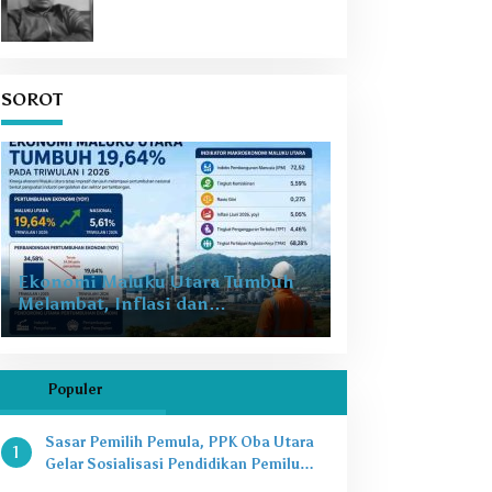
SOROT
Ekonomi Maluku Utara Tumbuh
Melambat, Inflasi dan
Pengangguran Jadi Alarm Baru
Populer
Sasar Pemilih Pemula, PPK Oba Utara
1
Gelar Sosialisasi Pendidikan Pemilu
2024 di SMAN 8 Tikep