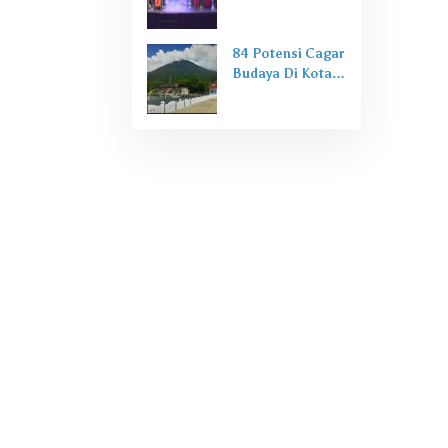
Peradaban Dunia
Rempah,
Walikota Tikep
Sampaikan Ini
84 Potensi Cagar
Budaya Di Kota
Tidore Terdata