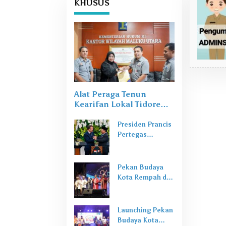
KHUSUS
Alat Peraga Tenun
Kearifan Lokal Tidore
Ngale Gahi Puta Resmi
Tercatat Hak Cipta
Presiden Prancis
Pertegas
Komitmen Kerja
Sama Budaya
dan Ekonomi
Pekan Budaya
Kreatif dengan
Kota Rempah di
Indonesia
Tidore,
Momentum
Mengingatkan
Launching Pekan
Sejarah
Budaya Kota