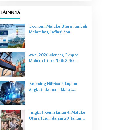
LAINNYA
Ekonomi Maluku Utara Tumbuh
Melambat, Inflasi dan
Pengangguran Jadi Alarm Baru
Awal 2026 Moncer, Ekspor
Maluku Utara Naik 8,40
Persen Ditopang Nikel dan HS
28
Booming Hilirisasi Logam
Angkat Ekonomi Malut,
Tantangan Sosial Masih Ada
Tingkat Kemiskinan di Maluku
Utara Turun dalam 20 Tahun
Terakhir