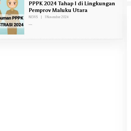
PPPK 2024 Tahap I di Lingkungan
Pemprov Maluku Utara
NEWS
|
1 November 2024
O
L
E
H
A
.
A
C
H
M
A
D
Y
O
N
O