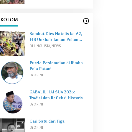
KOLOM
Sambut Dies Natalis ke-62,
FIB Unkhair Tanam Pohon
Perkuat
Green Campus
Di LINGUISTA, NEWS
Puzzle Perdamaian di Rimba
Pala Patani
Di OPINI
GABALIL HAI SUA 2026:
Tradisi dan Refleksi Historis.
Di OPINI
Cari Satu dari Tiga
Di OPINI