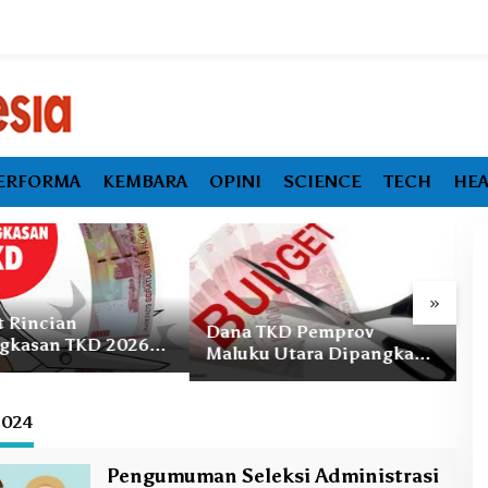
ERFORMA
KEMBARA
OPINI
SCIENCE
TECH
HEA
»
TKD Pemprov
Kabar Duka, Mantan
P
 Utara Dipangkas
Gubernur Maluku Utara
P
 Miliar
Abdul Gani Kasuba
P
Ekonomi Maluku Utara Tumbuh
Meninggal Dunia
Melambat, Inflasi dan
2024
Pengangguran Jadi Alarm Baru
Pengumuman Seleksi Administrasi