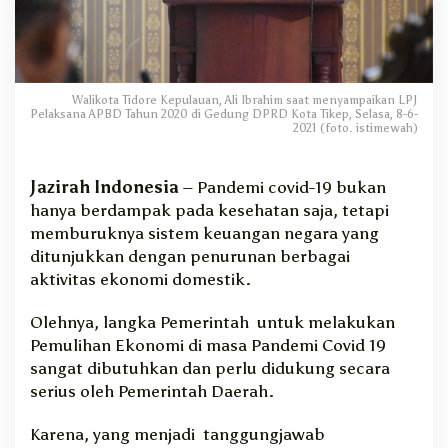
n
t
u
t
B
Walikota Tidore Kepulauan, Ali Ibrahim saat menyampaikan LPJ
e
Pelaksana APBD Tahun 2020 di Gedung DPRD Kota Tikep, Selasa, 8-6-
r
2021 (foto. istimewah)
i
k
Jazirah Indonesia
– Pandemi covid-19 bukan
a
n
hanya berdampak pada kesehatan saja, tetapi
P
memburuknya sistem keuangan negara yang
e
ditunjukkan dengan penurunan berbagai
l
aktivitas ekonomi domestik.
a
y
Olehnya, langka Pemerintah untuk melakukan
a
Pemulihan Ekonomi di masa Pandemi Covid 19
n
sangat dibutuhkan dan perlu didukung secara
a
n
serius oleh Pemerintah Daerah.
T
e
Karena, yang menjadi tanggungjawab
r