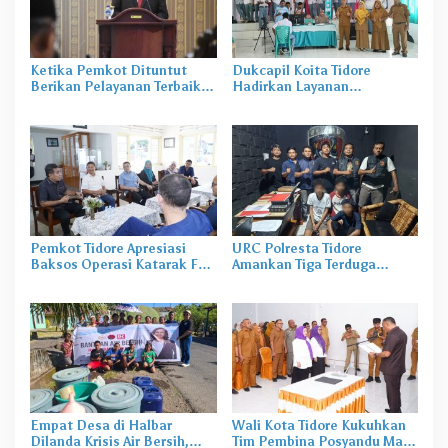
Ketika Pemkot Dituntut
Dukcapil Koita Tidore
Berikan Pelayanan Terbaik di
Hadirkan Layanan
Masa Pandemi
Perekaman KTP-el di
Sekolah
Pemkot Tidore Apresiasi
URC Polresta Tidore
Baksos Operasi Katarak FK-
Amankan Tiga Terduga
KMK UGM
Pelaku Pengerusakan di
Tongowai
Empat Desa di Halbar
Wali Kota Tidore Kukuhkan
Dilanda Krisis Air Bersih,
Tim Pembina Posyandu Masa