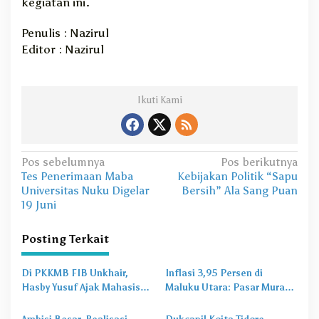
kegiatan ini.
Penulis : Nazirul
Editor : Nazirul
Ikuti Kami
N
Pos sebelumnya
Pos berikutnya
Tes Penerimaan Maba
Kebijakan Politik “Sapu
a
Universitas Nuku Digelar
Bersih” Ala Sang Puan
v
19 Juni
i
Posting Terkait
g
a
Di PKKMB FIB Unkhair,
Inflasi 3,95 Persen di
s
Hasby Yusuf Ajak Mahasiswa
Maluku Utara: Pasar Murah
Bangun Karakter Lewat
Jadi
Obat Lama
untuk
i
Budaya dan Literasi
Masalah Baru