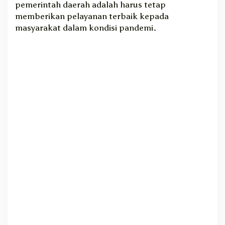
pemerintah daerah adalah harus tetap
b
memberikan pelayanan terbaik kepada
a
masyarakat dalam kondisi pandemi.
i
k
d
i
M
a
s
a
P
a
n
d
e
m
i