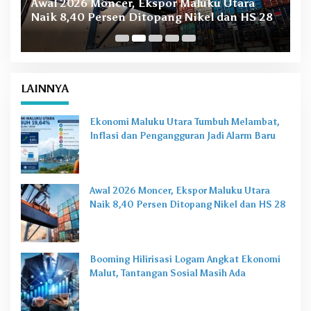
Awal 2026 Moncer, Ekspor Maluku Utara
M
Naik 8,40 Persen Ditopang Nikel dan HS 28
LAINNYA
Ekonomi Maluku Utara Tumbuh Melambat,
Inflasi dan Pengangguran Jadi Alarm Baru
Awal 2026 Moncer, Ekspor Maluku Utara
Naik 8,40 Persen Ditopang Nikel dan HS 28
Booming Hilirisasi Logam Angkat Ekonomi
Malut, Tantangan Sosial Masih Ada