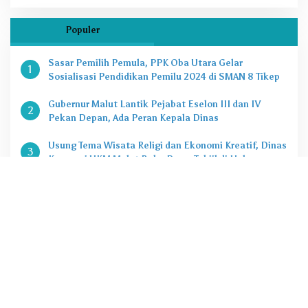
Populer
Sasar Pemilih Pemula, PPK Oba Utara Gelar
1
Sosialisasi Pendidikan Pemilu 2024 di SMAN 8 Tikep
Gubernur Malut Lantik Pejabat Eselon III dan IV
2
Pekan Depan, Ada Peran Kepala Dinas
Usung Tema Wisata Religi dan Ekonomi Kreatif, Dinas
3
Koperasi UKM Malut Buka Pasar Takjil di Halaman
Masjid Raya Sofifi
KPK Tetapkan Gubernur Malut Sebagai Tersangka
4
Kasus Dugaan Korupsi Proyek
Penting, Ini Kuota CASN dan PPPK 2024 di Pemprov
5
Malut