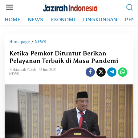
L
e
w
HOME
NEWS
EKONOMI
LINGKUNGAN
PEND
a
t
i
k
Homepage
/
NEWS
K
e
e
k
Ketika Pemkot Dituntut Berikan
t
o
Pelayanan Terbaik di Masa Pandemi
i
n
k
t
Rizkiansah Yakub
12 Juni 2021
a
NEWS
e
P
n
e
m
k
o
t
D
i
t
u