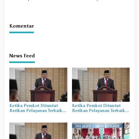
Terhambat di Daerah
Perekaman KTP-el di
Sekolah
Komentar
News Feed
Ketika Pemkot Dituntut
Ketika Pemkot Dituntut
Berikan Pelayanan Terbaik di
Berikan Pelayanan Terbaik di
Masa Pandemi
Masa Pandemi