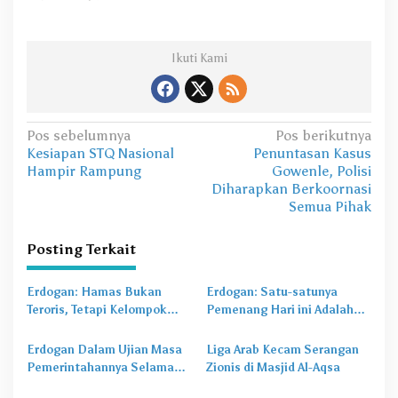
Ikuti Kami
N
Pos sebelumnya
Pos berikutnya
Kesiapan STQ Nasional
Penuntasan Kasus
a
Hampir Rampung
Gowenle, Polisi
v
Diharapkan Berkoornasi
Semua Pihak
i
g
Posting Terkait
a
s
Erdogan: Hamas Bukan
Erdogan: Satu-satunya
Teroris, Tetapi Kelompok
Pemenang Hari ini Adalah
i
Pembebasan Yang
Turki
p
Melindungi Palestina
Erdogan Dalam Ujian Masa
Liga Arab Kecam Serangan
o
Pemerintahannya Selama
Zionis di Masjid Al-Aqsa
20 Tahun
s