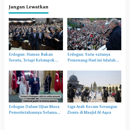
Jangan Lewatkan
Erdogan: Hamas Bukan
Erdogan: Satu-satunya
Teroris, Tetapi Kelompok
Pemenang Hari ini Adalah
Pembebasan Yang
Turki
Melindungi Palestina
Erdogan Dalam Ujian Masa
Liga Arab Kecam Serangan
Pemerintahannya Selama
Zionis di Masjid Al-Aqsa
20 Tahun