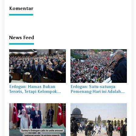
Komentar
News Feed
Erdogan: Hamas Bukan
Erdogan: Satu-satunya
Teroris, Tetapi Kelompok
Pemenang Hari ini Adalah
Pembebasan Yang
Turki
Melindungi Palestina