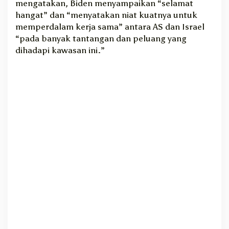
mengatakan, Biden menyampaikan “selamat
n
hangat” dan “menyatakan niat kuatnya untuk
P
memperdalam kerja sama” antara AS dan Israel
e
“pada banyak tantangan dan peluang yang
m
dihadapi kawasan ini.”
e
r
i
n
t
a
h
a
n
B
a
r
u
I
s
r
a
e