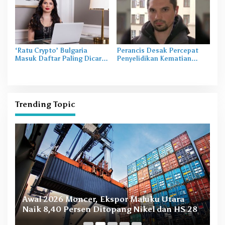
‘Ratu Crypto’ Bulgaria
Perancis Desak Percepat
Masuk Daftar Paling Dicari
Penyelidikan Kematian
FBI
Jurnalis di Ukraina
Trending Topic
B
Awal 2026 Moncer, Ekspor Maluku Utara
M
Naik 8,40 Persen Ditopang Nikel dan HS 28