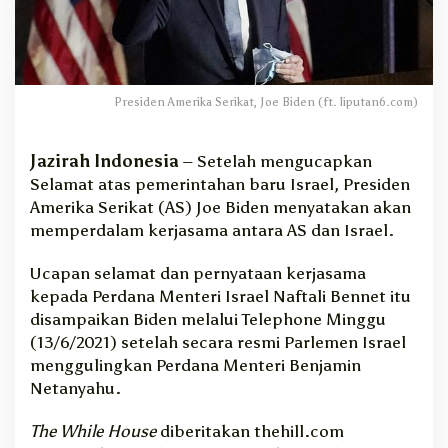
t
P
e
r
d
Presiden Amerika Serikat, Joe Biden (ft. liputan6.com)
a
l
a
Jazirah Indonesia
– Setelah mengucapkan
m
Selamat atas pemerintahan baru Israel, Presiden
K
Amerika Serikat (AS) Joe Biden menyatakan akan
e
r
memperdalam kerjasama antara AS dan Israel.
j
a
Ucapan selamat dan pernyataan kerjasama
s
kepada Perdana Menteri Israel Naftali Bennet itu
a
disampaikan Biden melalui Telephone Minggu
m
(13/6/2021) setelah secara resmi Parlemen Israel
a
menggulingkan Perdana Menteri Benjamin
D
Netanyahu.
e
n
g
The While House
diberitakan thehill.com
a