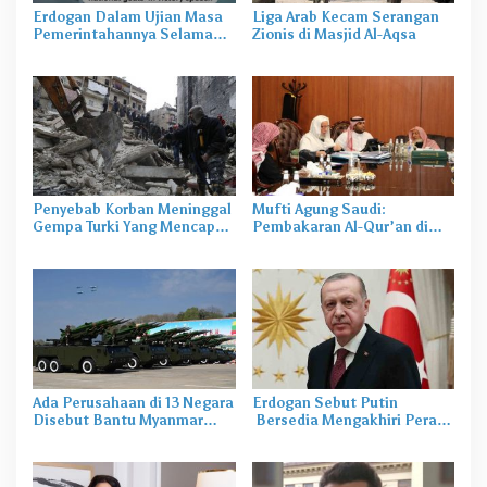
Erdogan Dalam Ujian Masa
Liga Arab Kecam Serangan
Pemerintahannya Selama
Zionis di Masjid Al-Aqsa
20 Tahun
Penyebab Korban Meninggal
Mufti Agung Saudi:
Gempa Turki Yang Mencapai
Pembakaran Al-Qur’an di
5 Ribu
Swedia, Provokasi Terhadap
Muslim
Ada Perusahaan di 13 Negara
Erdogan Sebut Putin
Disebut Bantu Myanmar
Bersedia Mengakhiri Perang
Produksi Senjata
di Ukraina