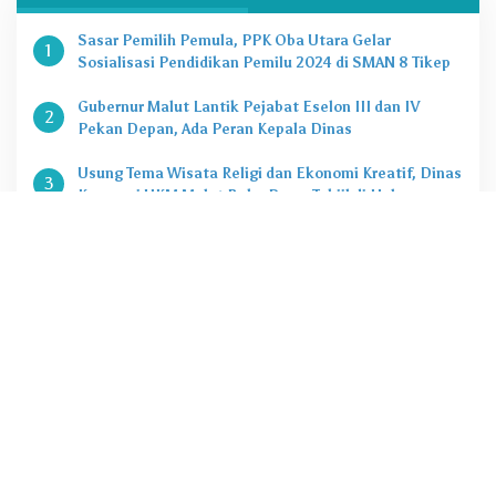
Sasar Pemilih Pemula, PPK Oba Utara Gelar
1
Sosialisasi Pendidikan Pemilu 2024 di SMAN 8 Tikep
Gubernur Malut Lantik Pejabat Eselon III dan IV
2
Pekan Depan, Ada Peran Kepala Dinas
Usung Tema Wisata Religi dan Ekonomi Kreatif, Dinas
3
Koperasi UKM Malut Buka Pasar Takjil di Halaman
Masjid Raya Sofifi
KPK Tetapkan Gubernur Malut Sebagai Tersangka
4
Kasus Dugaan Korupsi Proyek
Penting, Ini Kuota CASN dan PPPK 2024 di Pemprov
5
Malut
@2020 - 2022. PT Zona Media Corporat. All rigths reserved
Tentang jazirah.id
Redaksi
Pedoman Media Siber
Disclimer