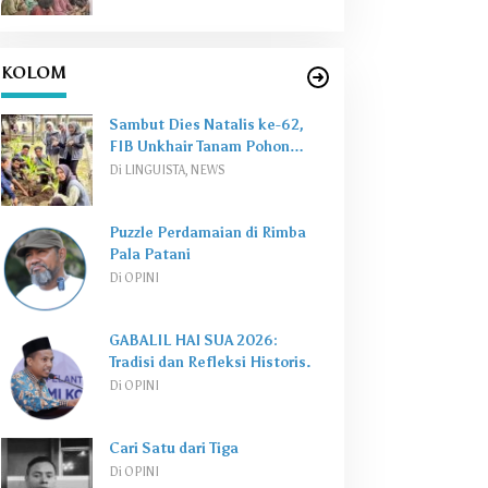
KOLOM
Sambut Dies Natalis ke-62,
FIB Unkhair Tanam Pohon
Perkuat
Green Campus
Di LINGUISTA, NEWS
Puzzle Perdamaian di Rimba
Pala Patani
Di OPINI
GABALIL HAI SUA 2026:
Tradisi dan Refleksi Historis.
Di OPINI
Cari Satu dari Tiga
Di OPINI