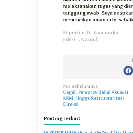
melaksanakan tugas yang die
tanggungjawab, Saya ucapkan
menunaikan amanah ini sebaik-
Reporter: H. Kamarudin
Editor : Nazirul
I
N
Pos sebelumnya
Gagal, Pemprov Bakal Akuisisi
a
KRM Hingga Restrukturisasi
v
Direksi
i
Posting Terkait
g
a
Di PKKMB FIB Unkhair, Hasby Yusuf Ajak Mah