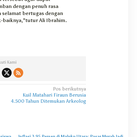
mban dengan penuh rasa
 selamat bertugas dengan
baiknya,”tutur Ali Ibrahim.
kuti Kami
Pos berikutnya
Kuil Matahari Firaun Berusia
4.500 Tahun Ditemukan Arkeolog
asiswa
Inflasi 3,95 Persen di Maluku Utara: Pasar Murah Jadi