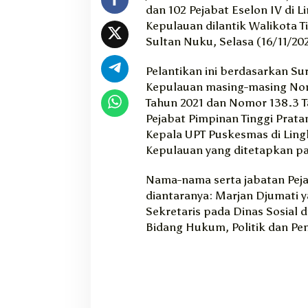
dan 102 Pejabat Eselon IV di 
K
o
Kepulauan dilantik Walikota Ti
t
Sultan Nuku, Selasa (16/11/202
a
T
Pelantikan ini berdasarkan Su
i
Kepulauan masing-masing Nom
d
Tahun 2021 dan Nomor 138.3 
o
Pejabat Pimpinan Tinggi Prata
r
Kepala UPT Puskesmas di Ling
e
K
Kepulauan yang ditetapkan pa
e
p
Nama-nama serta jabatan Pejab
u
diantaranya: Marjan Djumati 
l
Sekretaris pada Dinas Sosial d
a
Bidang Hukum, Politik dan Pe
u
a
n