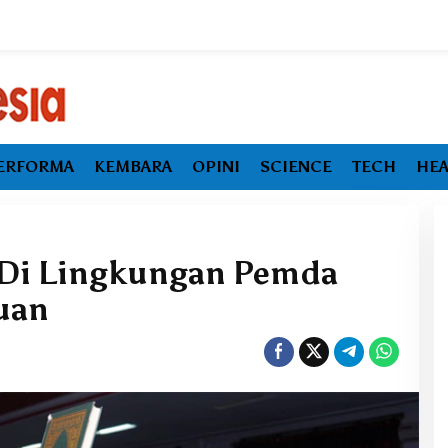
ERFORMA
KEMBARA
OPINI
SCIENCE
TECH
HEA
t Di Lingkungan Pemda
uan
Ekonomi Maluku Utara Tumbuh
Melambat, Inflasi dan
Pengangguran Jadi Alarm Baru