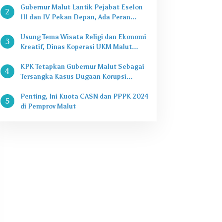
Gubernur Malut Lantik Pejabat Eselon
2
III dan IV Pekan Depan, Ada Peran
Kepala Dinas
Usung Tema Wisata Religi dan Ekonomi
3
Kreatif, Dinas Koperasi UKM Malut
Buka Pasar Takjil di Halaman Masjid
Raya Sofifi
KPK Tetapkan Gubernur Malut Sebagai
4
Tersangka Kasus Dugaan Korupsi
Proyek
Penting, Ini Kuota CASN dan PPPK 2024
5
di Pemprov Malut