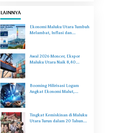
LAINNYA
Ekonomi Maluku Utara Tumbuh
Melambat, Inflasi dan
Pengangguran Jadi Alarm Baru
Awal 2026 Moncer, Ekspor
Maluku Utara Naik 8,40
Persen Ditopang Nikel dan HS
28
Booming Hilirisasi Logam
Angkat Ekonomi Malut,
Tantangan Sosial Masih Ada
Tingkat Kemiskinan di Maluku
Utara Turun dalam 20 Tahun
Terakhir