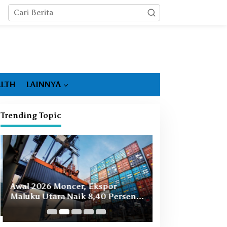
LTH
LAINNYA
Trending Topic
Booming Hiliris
Awal 2026 Moncer, Ekspor
Ekonomi Malut, 
Maluku Utara Naik 8,40 Persen
Masih Ada
Ditopang Nikel dan HS 28