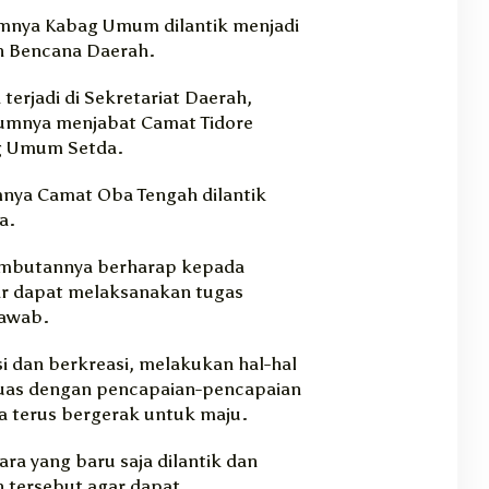
nya Kabag Umum dilantik menjadi
n Bencana Daerah.
terjadi di Sekretariat Daerah,
lumnya menjabat Camat Tidore
ag Umum Setda.
nya Camat Oba Tengah dilantik
a.
sambutannya berharap kepada
gar dapat melaksanakan tugas
jawab.
si dan berkreasi, melakukan hal-hal
puas dengan pencapaian-pencapaian
a terus bergerak untuk maju.
ra yang baru saja dilantik dan
 tersebut agar dapat