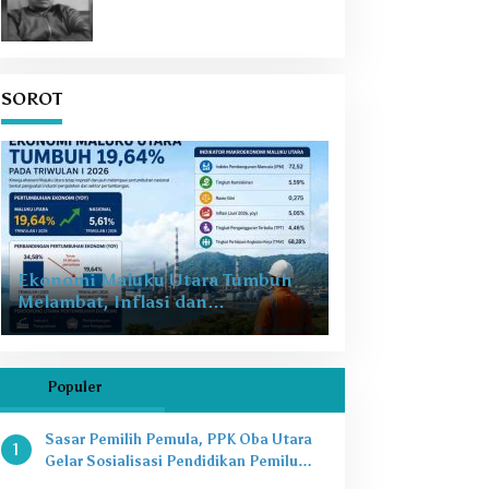
SOROT
Ekonomi Maluku Utara Tumbuh
Melambat, Inflasi dan
Pengangguran Jadi Alarm Baru
Populer
Sasar Pemilih Pemula, PPK Oba Utara
1
Gelar Sosialisasi Pendidikan Pemilu
2024 di SMAN 8 Tikep