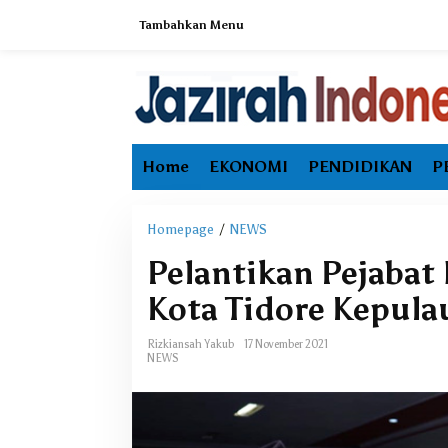
L
Tambahkan Menu
e
w
a
t
i
k
e
Home
EKONOMI
PENDIDIKAN
P
k
o
n
t
Homepage
/
NEWS
P
e
e
Pelantikan Pejaba
n
l
a
Kota Tidore Kepula
n
t
Rizkiansah Yakub
17 November 2021
i
NEWS
k
a
n
P