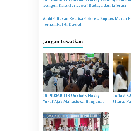
s
Bangun Karakter Lewat Budaya dan Literasi
i
Ambisi Besar, Realisasi Seret: Kopdes Merah P
p
Terhambat di Daerah
o
s
Jangan Lewatkan
Di PKKMB FIB Unkhair, Hasby
Inflasi 3
Yusuf Ajak Mahasiswa Bangun
Utara: Pa
Karakter Lewat Budaya dan
untuk Ma
Literasi