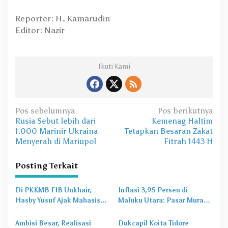
Reporter: H. Kamarudin
Editor: Nazir
Ikuti Kami
N
Pos sebelumnya
Pos berikutnya
Rusia Sebut lebih dari
Kemenag Haltim
a
1.000 Marinir Ukraina
Tetapkan Besaran Zakat
v
Menyerah di Mariupol
Fitrah 1443 H
i
Posting Terkait
g
a
Di PKKMB FIB Unkhair,
Inflasi 3,95 Persen di
s
Hasby Yusuf Ajak Mahasiswa
Maluku Utara: Pasar Murah
Bangun Karakter Lewat
Jadi
Obat Lama
untuk
i
Budaya dan Literasi
Masalah Baru
Ambisi Besar, Realisasi
Dukcapil Koita Tidore