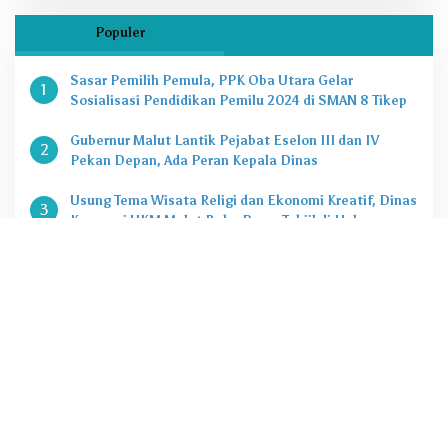
Populer
Sasar Pemilih Pemula, PPK Oba Utara Gelar
1
Sosialisasi Pendidikan Pemilu 2024 di SMAN 8 Tikep
Gubernur Malut Lantik Pejabat Eselon III dan IV
2
Pekan Depan, Ada Peran Kepala Dinas
Usung Tema Wisata Religi dan Ekonomi Kreatif, Dinas
3
Koperasi UKM Malut Buka Pasar Takjil di Halaman
Masjid Raya Sofifi
KPK Tetapkan Gubernur Malut Sebagai Tersangka
4
Kasus Dugaan Korupsi Proyek
Penting, Ini Kuota CASN dan PPPK 2024 di Pemprov
5
Malut
@2020 - 2022. PT Zona Media Corporat. All rigths reserved