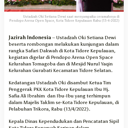
d
z
a
Ustadzah Oki Setiana Dewi saat menyampaika ceramahnya di
h
Pendopo Arena Open Space, Kota Tidore Kepulauan Rabu (13-4-2022)
O
k
i
Jazirah Indonesia
– Ustadzah Oki Setiana Dewi
d
beserta rombongan melakukan kunjungan dalam
i
rangka Safari Dakwah di Kota Tidore Kepulauan,
T
kegiatan digelar di Pendopo Arena Open Space
i
Kelurahan Tomagoba dan di Mesjid Nurul Yaqin
d
Kelurahan Gurabati Kecamatan Tidore Selatan.
o
r
Kedatangan Ustadzah Oki disambut Ketua Tim
e
Penggerak PKK Kota Tidore Kepulauan Ibu Hj.
Safia Ali Ibrahim dan Ibu-Ibu yang terhimpun
dalam Majelis Taklim se-Kota Tidore Kepulauan, di
Pelabuhan Trikora, Rabu (13/4/2022).
Kepala Dinas Kependudukan dan Pencatatan Sipil
Kota Tidore Sunaryah Saripan dalam