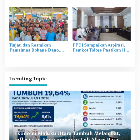
Air
Tinjau dan Resmikan
PPDI Sampaikan Aspirasi,
Pamsimas Bobane Dano,
Pemkot Tidore Pastikan Hak
Irine Dorong Pengelolaan Air
Perangkat Desa Terpenuhi
Bersih Berkelanjutan
Trending Topic
B
Awal 2026 Moncer, Ekspor Maluku Utara
M