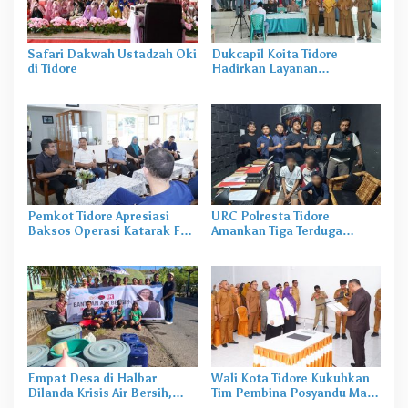
Safari Dakwah Ustadzah Oki
Dukcapil Koita Tidore
di Tidore
Hadirkan Layanan
Perekaman KTP-el di
Sekolah
Pemkot Tidore Apresiasi
URC Polresta Tidore
Baksos Operasi Katarak FK-
Amankan Tiga Terduga
KMK UGM
Pelaku Pengerusakan di
Tongowai
Empat Desa di Halbar
Wali Kota Tidore Kukuhkan
Dilanda Krisis Air Bersih,
Tim Pembina Posyandu Masa
Irine Salurkan 80 Ribu Liter
Bakti 2025–2029