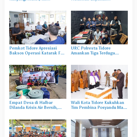
Agendanya
Perekaman KTP-el di
Sekolah
Pemkot Tidore Apresiasi
URC Polresta Tidore
Baksos Operasi Katarak FK-
Amankan Tiga Terduga
KMK UGM
Pelaku Pengerusakan di
Tongowai
Empat Desa di Halbar
Wali Kota Tidore Kukuhkan
Dilanda Krisis Air Bersih,
Tim Pembina Posyandu Masa
Irine Salurkan 80 Ribu Liter
Bakti 2025–2029
Air