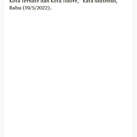
Kota Ternate dan Kota Tidore,” kata Musrifah,
n
Rabu (19/5/2022).
y
a