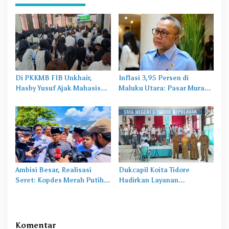
Di PKKMB FIB Unkhair,
Inflasi 3,95 Persen di
Hasby Yusuf Ajak Mahasiswa
Maluku Utara: Pasar Murah
Bangun Karakter Lewat
Jadi
Obat Lama
untuk
Budaya dan Literasi
Masalah Baru
Ambisi Besar, Realisasi
Dukcapil Koita Tidore
Seret: Kopdes Merah Putih
Hadirkan Layanan
Terhambat di Daerah
Perekaman KTP-el di
Sekolah
Komentar