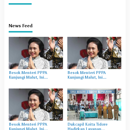
News Feed
Besok Menteri PPPA
Besok Menteri PPPA
Kunjungi Malut, Ini
Kunjungi Malut, Ini
Agendanya
Agendanya
Besok Menteri PPPA
Dukcapil Koita Tidore
Kunjungi Malut, Ini
Hadirkan Layanan