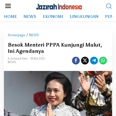
L
e
w
HOME
NEWS
EKONOMI
LINGKUNGAN
PEND
a
t
i
k
Homepage
/
NEWS
B
e
e
k
Besok Menteri PPPA Kunjungi Malut,
s
o
Ini Agendanya
o
n
k
t
A. Achmad Yono
18 Mei 2022
M
NEWS
e
e
n
n
t
e
r
i
P
P
P
A