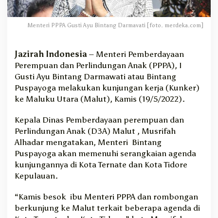
K
u
n
Menteri PPPA Gusti Ayu Bintang Darmavati [foto. merdeka.com]
j
u
n
Jazirah Indonesia
– Menteri Pemberdayaan
g
Perempuan dan Perlindungan Anak (PPPA), I
i
Gusti Ayu Bintang Darmawati atau Bintang
M
Puspayoga melakukan kunjungan kerja (Kunker)
a
ke Maluku Utara (Malut), Kamis (19/5/2022).
l
u
Kepala Dinas Pemberdayaan perempuan dan
t
Perlindungan Anak (D3A) Malut , Musrifah
,
I
Alhadar mengatakan, Menteri Bintang
n
Puspayoga akan memenuhi serangkaian agenda
i
kunjungannya di Kota Ternate dan Kota Tidore
A
Kepulauan.
g
e
“Kamis besok ibu Menteri PPPA dan rombongan
n
berkunjung ke Malut terkait beberapa agenda di
d
a