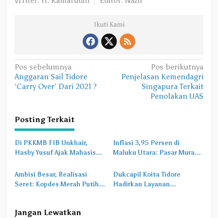
Writer: H. Kamarudin
Editor: Nazir
Ikuti Kami
N
Pos sebelumnya
Pos berikutnya
Anggaran Sail Tidore
Penjelasan Kemendagri
a
‘Carry Over’ Dari 2021 ?
Singapura Terkait
v
Penolakan UAS
i
Posting Terkait
g
a
Di PKKMB FIB Unkhair,
Inflasi 3,95 Persen di
s
Hasby Yusuf Ajak Mahasiswa
Maluku Utara: Pasar Murah
Bangun Karakter Lewat
Jadi
Obat Lama
untuk
i
Budaya dan Literasi
Masalah Baru
Ambisi Besar, Realisasi
Dukcapil Koita Tidore
p
Seret: Kopdes Merah Putih
Hadirkan Layanan
o
Terhambat di Daerah
Perekaman KTP-el di
Sekolah
s
Jangan Lewatkan