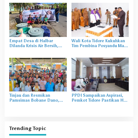
Tongowai
Empat Desa di Halbar
Wali Kota Tidore Kukuhkan
Dilanda Krisis Air Bersih,
Tim Pembina Posyandu Masa
Irine Salurkan 80 Ribu Liter
Bakti 2025–2029
Air
Tinjau dan Resmikan
PPDI Sampaikan Aspirasi,
Pamsimas Bobane Dano,
Pemkot Tidore Pastikan Hak
Irine Dorong Pengelolaan Air
Perangkat Desa Terpenuhi
Bersih Berkelanjutan
Trending Topic