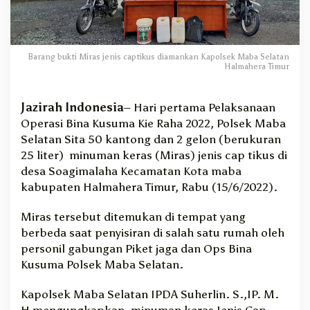
n
S
i
t
Barang bukti Miras jenis captikus diamankan Kapolsek Maba Selatan
a
Halmahera Timur
R
a
t
Jazirah Indonesia
– Hari pertama Pelaksanaan
u
Operasi Bina Kusuma Kie Raha 2022, Polsek Maba
s
Selatan Sita 50 kantong dan 2 gelon (berukuran
a
25 liter) minuman keras (Miras) jenis cap tikus di
n
desa Soagimalaha Kecamatan Kota maba
l
kabupaten Halmahera Timur, Rabu (15/6/2022).
i
t
e
Miras tersebut ditemukan di tempat yang
r
berbeda saat penyisiran di salah satu rumah oleh
M
personil gabungan Piket jaga dan Ops Bina
i
Kusuma Polsek Maba Selatan.
r
a
Kapolsek Maba Selatan IPDA Suherlin. S.,IP. M.
s
H mengungkapkan, minuman keras Jenis Cap