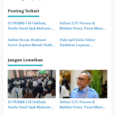
i
Posting Terkait
g
a
Di PKKMB FIB Unkhair,
Inflasi 3,95 Persen di
s
Hasby Yusuf Ajak Mahasiswa
Maluku Utara: Pasar Murah
Bangun Karakter Lewat
Jadi
Obat Lama
untuk
i
Budaya dan Literasi
Masalah Baru
Ambisi Besar, Realisasi
Dukcapil Koita Tidore
p
Seret: Kopdes Merah Putih
Hadirkan Layanan
o
Terhambat di Daerah
Perekaman KTP-el di
Sekolah
s
Jangan Lewatkan
Di PKKMB FIB Unkhair,
Inflasi 3,95 Persen di
Hasby Yusuf Ajak Mahasiswa
Maluku Utara: Pasar Murah
Bangun Karakter Lewat
Jadi
Obat Lama
untuk