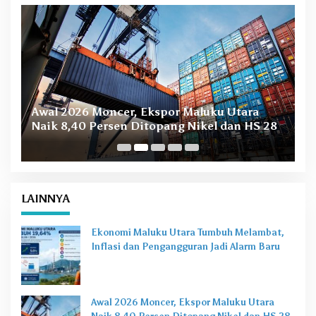
B
Awal 2026 Moncer, Ekspor Maluku Utara
M
Naik 8,40 Persen Ditopang Nikel dan HS 28
LAINNYA
Ekonomi Maluku Utara Tumbuh Melambat,
Inflasi dan Pengangguran Jadi Alarm Baru
Awal 2026 Moncer, Ekspor Maluku Utara