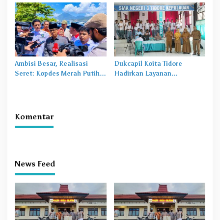
Budaya dan Literasi
Masalah Baru
Ambisi Besar, Realisasi
Dukcapil Koita Tidore
Seret: Kopdes Merah Putih
Hadirkan Layanan
Terhambat di Daerah
Perekaman KTP-el di
Sekolah
Komentar
News Feed