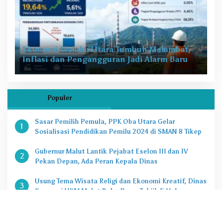
Ekonomi Maluku Utara Tumbuh Melambat,
Inflasi dan Pengangguran Jadi Alarm Baru
Populer
Sasar Pemilih Pemula, PPK Oba Utara Gelar
1
Sosialisasi Pendidikan Pemilu 2024 di SMAN 8 Tikep
Gubernur Malut Lantik Pejabat Eselon III dan IV
2
Pekan Depan, Ada Peran Kepala Dinas
Usung Tema Wisata Religi dan Ekonomi Kreatif, Dinas
3
Koperasi UKM Malut Buka Pasar Takjil di Halaman
Masjid Raya Sofifi
KPK Tetapkan Gubernur Malut Sebagai Tersangka
4
Kasus Dugaan Korupsi Proyek