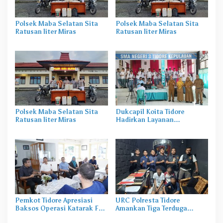
Polsek Maba Selatan Sita
Polsek Maba Selatan Sita
Ratusan liter Miras
Ratusan liter Miras
Polsek Maba Selatan Sita
Dukcapil Koita Tidore
Ratusan liter Miras
Hadirkan Layanan
Perekaman KTP-el di
Sekolah
Pemkot Tidore Apresiasi
URC Polresta Tidore
Baksos Operasi Katarak FK-
Amankan Tiga Terduga
KMK UGM
Pelaku Pengerusakan di