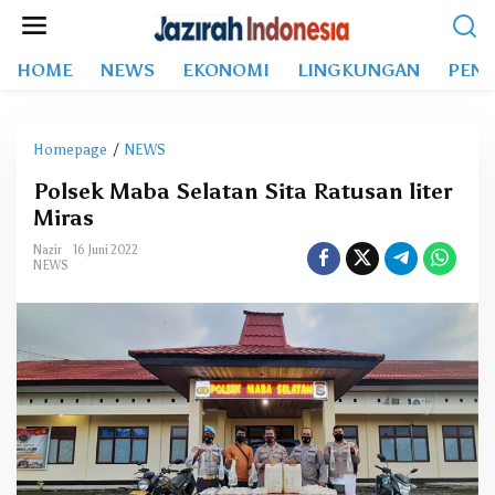
L
e
w
HOME
NEWS
EKONOMI
LINGKUNGAN
PEND
a
t
i
k
Homepage
/
NEWS
P
e
o
k
Polsek Maba Selatan Sita Ratusan liter
l
o
Miras
s
n
e
t
Nazir
16 Juni 2022
k
NEWS
e
M
n
a
b
a
S
e
l
a
t
a