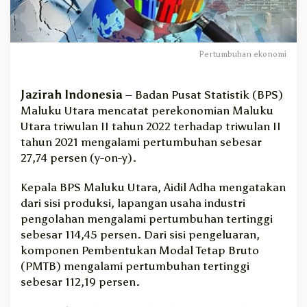
m
i
T
r
Pertumbuhan ekonomi
i
w
u
Jazirah Indonesia
– Badan Pusat Statistik (BPS)
l
Maluku Utara mencatat perekonomian Maluku
a
Utara triwulan II tahun 2022 terhadap triwulan II
n
tahun 2021 mengalami pertumbuhan sebesar
I
27,74 persen (y-on-y).
I
M
a
Kepala BPS Maluku Utara, Aidil Adha mengatakan
l
dari sisi produksi, lapangan usaha industri
u
pengolahan mengalami pertumbuhan tertinggi
t
sebesar 114,45 persen. Dari sisi pengeluaran,
C
komponen Pembentukan Modal Tetap Bruto
a
(PMTB) mengalami pertumbuhan tertinggi
p
a
sebesar 112,19 persen.
i
2