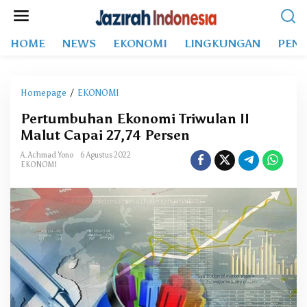
L
e
w
HOME
NEWS
EKONOMI
LINGKUNGAN
PEND
a
t
i
k
Homepage
/
EKONOMI
P
e
e
k
Pertumbuhan Ekonomi Triwulan II
r
o
Malut Capai 27,74 Persen
t
n
u
t
A. Achmad Yono
6 Agustus 2022
m
EKONOMI
e
b
n
u
h
a
n
E
k
o
n
o