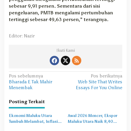
sebesar 9,91 persen. Sementara dari sisi
pengeluaran, PMTB mengalami pertumbuhan
tertinggi sebesar 49,63 persen,” terangnya.
Editor: Nazir
Ikuti Kami
N
Pos sebelumnya
Pos berikutnya
Bharada E Tak Mahir
Web Site That Writes
a
Menembak
Essays For You Online
v
i
Posting Terkait
g
Ekonomi Maluku Utara
Awal 2026 Moncer, Ekspor
a
Tumbuh Melambat, Inflasi
Maluku Utara Naik 8,40
s
dan Pengangguran Jadi
Persen Ditopang Nikel dan