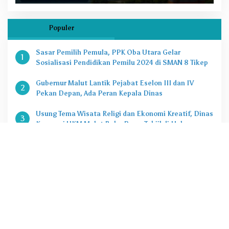
Populer
Sasar Pemilih Pemula, PPK Oba Utara Gelar
1
Sosialisasi Pendidikan Pemilu 2024 di SMAN 8 Tikep
Gubernur Malut Lantik Pejabat Eselon III dan IV
2
Pekan Depan, Ada Peran Kepala Dinas
Usung Tema Wisata Religi dan Ekonomi Kreatif, Dinas
3
Koperasi UKM Malut Buka Pasar Takjil di Halaman
Masjid Raya Sofifi
KPK Tetapkan Gubernur Malut Sebagai Tersangka
4
Kasus Dugaan Korupsi Proyek
Penting, Ini Kuota CASN dan PPPK 2024 di Pemprov
5
Malut