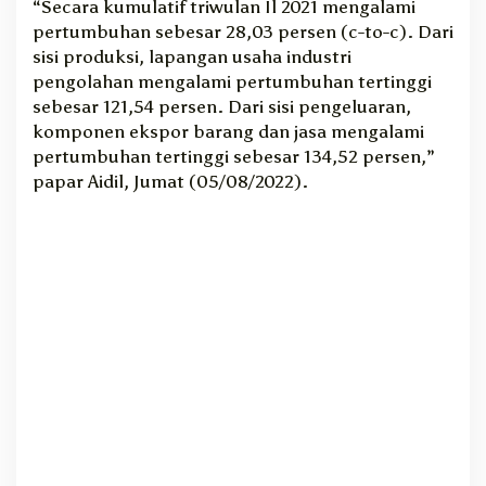
“Secara kumulatif triwulan Il 2021 mengalami
7
pertumbuhan sebesar 28,03 persen (c-to-c). Dari
,
sisi produksi, lapangan usaha industri
7
pengolahan mengalami pertumbuhan tertinggi
4
sebesar 121,54 persen. Dari sisi pengeluaran,
P
komponen ekspor barang dan jasa mengalami
e
r
pertumbuhan tertinggi sebesar 134,52 persen,”
s
papar Aidil, Jumat (05/08/2022).
e
n