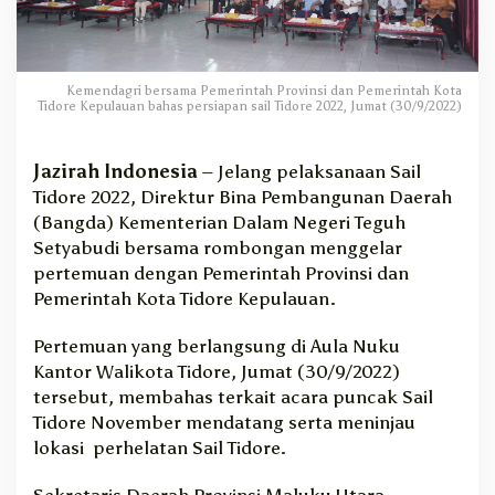
d
a
K
o
Kemendagri bersama Pemerintah Provinsi dan Pemerintah Kota
o
Tidore Kepulauan bahas persiapan sail Tidore 2022, Jumat (30/9/2022)
r
d
i
Jazirah Indonesia
– Jelang pelaksanaan Sail
n
Tidore 2022, Direktur Bina Pembangunan Daerah
a
(Bangda) Kementerian Dalam Negeri Teguh
s
Setyabudi bersama rombongan menggelar
i
pertemuan dengan Pemerintah Provinsi dan
k
Pemerintah Kota Tidore Kepulauan.
a
n
P
Pertemuan yang berlangsung di Aula Nuku
e
Kantor Walikota Tidore, Jumat (30/9/2022)
l
tersebut, membahas terkait acara puncak Sail
a
Tidore November mendatang serta meninjau
k
lokasi perhelatan Sail Tidore.
s
a
Sekretaris Daerah Provinsi Maluku Utara
n