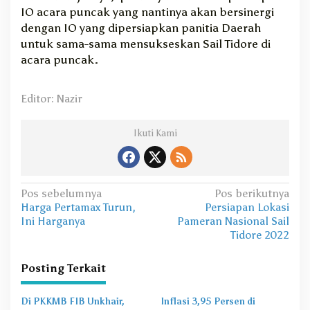
IO acara puncak yang nantinya akan bersinergi
dengan IO yang dipersiapkan panitia Daerah
untuk sama-sama mensukseskan Sail Tidore di
acara puncak.
Editor: Nazir
Ikuti Kami
N
Pos sebelumnya
Pos berikutnya
Harga Pertamax Turun,
Persiapan Lokasi
a
Ini Harganya
Pameran Nasional Sail
v
Tidore 2022
i
Posting Terkait
g
a
Di PKKMB FIB Unkhair,
Inflasi 3,95 Persen di