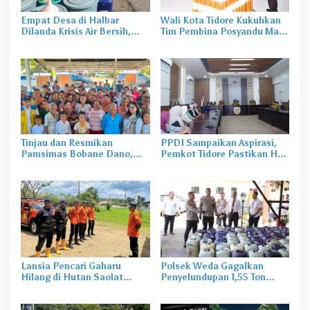
Empat Desa di Halbar
Wali Kota Tidore Kukuhkan
Dilanda Krisis Air Bersih,
Tim Pembina Posyandu Masa
Irine Salurkan 80 Ribu Liter
Bakti 2025–2029
Air
Tinjau dan Resmikan
PPDI Sampaikan Aspirasi,
Pamsimas Bobane Dano,
Pemkot Tidore Pastikan Hak
Irine Dorong Pengelolaan Air
Perangkat Desa Terpenuhi
Bersih Berkelanjutan
Lansia Pencari Gaharu
Polsek Weda Gagalkan
Hilang di Hutan Saolat
Penyelundupan 1,55 Ton
Haltim, SAR Lakukan
Pertamax dari Sofifi
Pencarian