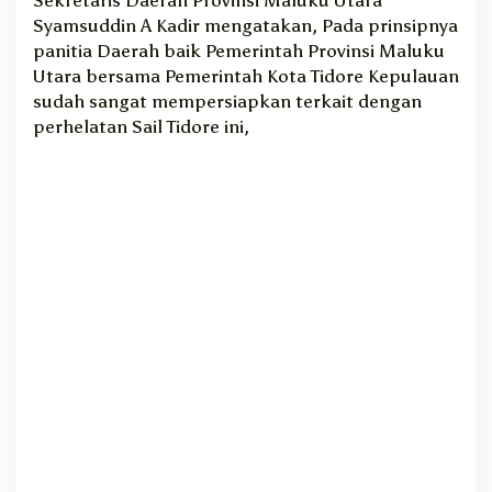
a
Syamsuddin A Kadir mengatakan, Pada prinsipnya
a
panitia Daerah baik Pemerintah Provinsi Maluku
n
Utara bersama Pemerintah Kota Tidore Kepulauan
S
sudah sangat mempersiapkan terkait dengan
a
perhelatan Sail Tidore ini,
i
l
T
i
d
o
r
e
2
0
2
2