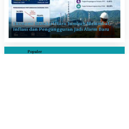
Ekonomi Maluku Utara Tumbuh Melambat,
Inflasi dan Pengangguran Jadi Alarm Baru
Populer
Sasar Pemilih Pemula, PPK Oba Utara Gelar
1
Sosialisasi Pendidikan Pemilu 2024 di SMAN 8 Tikep
Gubernur Malut Lantik Pejabat Eselon III dan IV
2
Pekan Depan, Ada Peran Kepala Dinas
Usung Tema Wisata Religi dan Ekonomi Kreatif, Dinas
3
Koperasi UKM Malut Buka Pasar Takjil di Halaman
Masjid Raya Sofifi
KPK Tetapkan Gubernur Malut Sebagai Tersangka
4
Kasus Dugaan Korupsi Proyek