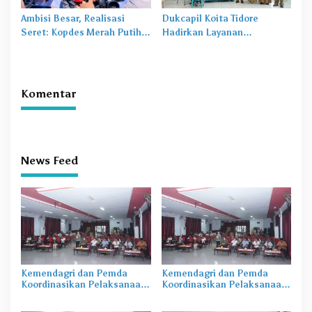
Ambisi Besar, Realisasi
Dukcapil Koita Tidore
Seret: Kopdes Merah Putih
Hadirkan Layanan
Terhambat di Daerah
Perekaman KTP-el di
Sekolah
Komentar
News Feed
Kemendagri dan Pemda
Kemendagri dan Pemda
Koordinasikan Pelaksanaan
Koordinasikan Pelaksanaan
Sail Tidore 2022
Sail Tidore 2022