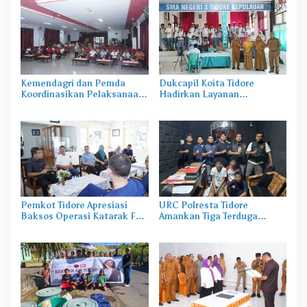
Kemendagri dan Pemda
Dukcapil Koita Tidore
Koordinasikan Pelaksanaan
Hadirkan Layanan
Sail Tidore 2022
Perekaman KTP-el di
Sekolah
Pemkot Tidore Apresiasi
URC Polresta Tidore
Baksos Operasi Katarak FK-
Amankan Tiga Terduga
KMK UGM
Pelaku Pengerusakan di
Tongowai