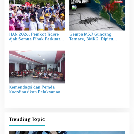
HAN 2026, Pemkot Tidore
Gempa M5,7 Guncang
Ajak Semua Pihak Perkuat
Ternate, BMKG: Dipicu
Perlindungan Anak
Aktivitas Subduksi
Kemendagri dan Pemda
Koordinasikan Pelaksanaan
Sail Tidore 2022
Trending Topic