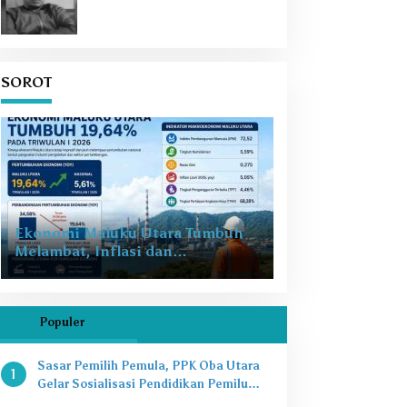
SOROT
Ekonomi Maluku Utara Tumbuh
Melambat, Inflasi dan
Pengangguran Jadi Alarm Baru
Populer
Sasar Pemilih Pemula, PPK Oba Utara
1
Gelar Sosialisasi Pendidikan Pemilu
2024 di SMAN 8 Tikep