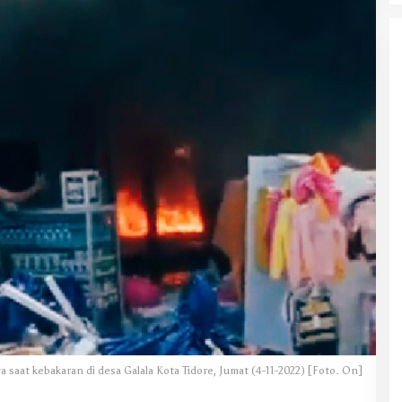
aat kebakaran di desa Galala Kota Tidore, Jumat (4-11-2022) [Foto. On]