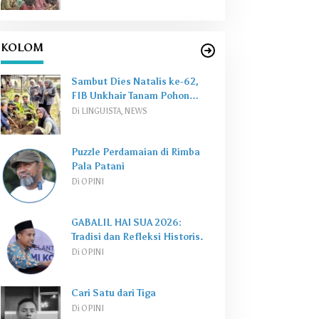
KOLOM
Sambut Dies Natalis ke-62,
FIB Unkhair Tanam Pohon
Perkuat
Green Campus
Di LINGUISTA, NEWS
Puzzle Perdamaian di Rimba
Pala Patani
Di OPINI
GABALIL HAI SUA 2026:
Tradisi dan Refleksi Historis.
Di OPINI
Cari Satu dari Tiga
Di OPINI