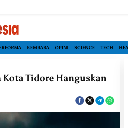
ERFORMA
KEMBARA
OPINI
SCIENCE
TECH
HEA
a Kota Tidore Hanguskan
Ekonomi Maluku Utara Tumbuh
Melambat, Inflasi dan
Pengangguran Jadi Alarm Baru