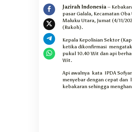
a
Jazirah Indonesia
– Kebakara
n
pasar Galala, Kecamatan Oba 
1
Maluku Utara, Jumat (4/11/20
6
(Rukoh).
R
u
Kepala Kepolisian Sektor (Kap
k
o
ketika dikonfirmasi mengataka
.
pukul 10.40 Wit dan api berh
Wit.
Api awalnya kata IPDA Sofyan
menyebar dengan cepat dan
kebakaran sehingga menghang