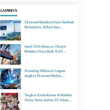
LAINNYA
Ekonomi Maluku Utara Tumbuh
Melambat, Inflasi dan
Pengangguran Jadi Alarm Baru
Awal 2026 Moncer, Ekspor
Maluku Utara Naik 8,40
Persen Ditopang Nikel dan HS
28
Booming Hilirisasi Logam
Angkat Ekonomi Malut,
Tantangan Sosial Masih Ada
Tingkat Kemiskinan di Maluku
Utara Turun dalam 20 Tahun
Terakhir