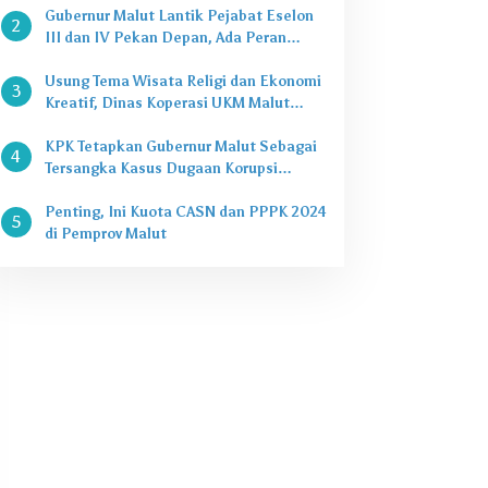
Gubernur Malut Lantik Pejabat Eselon
2
III dan IV Pekan Depan, Ada Peran
Kepala Dinas
Usung Tema Wisata Religi dan Ekonomi
3
Kreatif, Dinas Koperasi UKM Malut
Buka Pasar Takjil di Halaman Masjid
Raya Sofifi
KPK Tetapkan Gubernur Malut Sebagai
4
Tersangka Kasus Dugaan Korupsi
Proyek
Penting, Ini Kuota CASN dan PPPK 2024
5
di Pemprov Malut