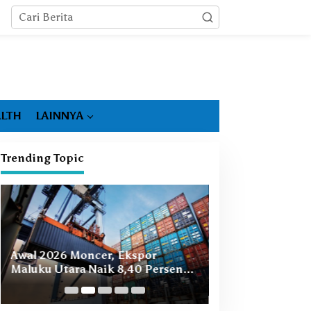
LTH
LAINNYA
Trending Topic
Booming Hiliris
Awal 2026 Moncer, Ekspor
Ekonomi Malut, 
Maluku Utara Naik 8,40 Persen
Masih Ada
Ditopang Nikel dan HS 28