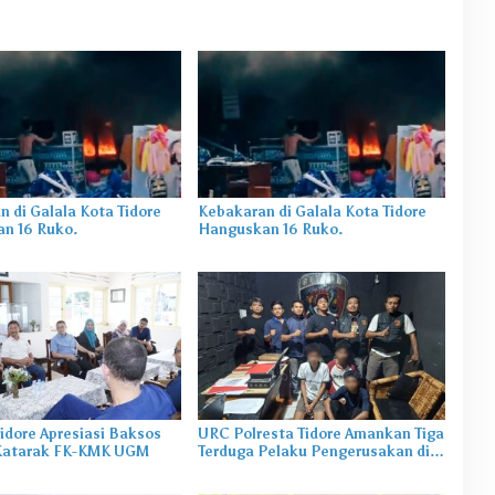
 di Galala Kota Tidore
Kebakaran di Galala Kota Tidore
n 16 Ruko.
Hanguskan 16 Ruko.
idore Apresiasi Baksos
URC Polresta Tidore Amankan Tiga
Katarak FK-KMK UGM
Terduga Pelaku Pengerusakan di
Tongowai