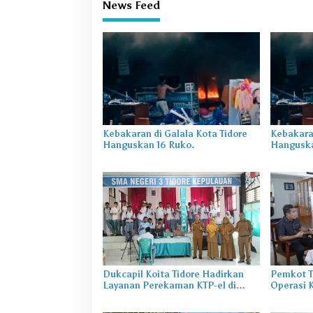
News Feed
Kebakaran di Galala Kota Tidore
Kebakaran
Hanguskan 16 Ruko.
Hanguska
Dukcapil Koita Tidore Hadirkan
Pemkot T
Layanan Perekaman KTP-el di
Operasi 
Sekolah