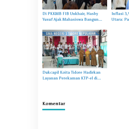
Di PKKMB FIB Unkhair, Hasby
Inflasi 3
Yusuf Ajak Mahasiswa Bangun
Utara: Pa
Karakter Lewat Budaya dan
untuk Ma
Literasi
Dukcapil Koita Tidore Hadirkan
Layanan Perekaman KTP-el di
Sekolah
Komentar