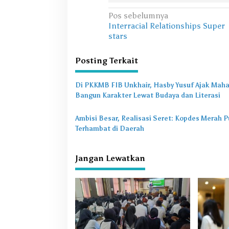
N
Pos sebelumnya
Interracial Relationships Super
a
stars
v
i
Posting Terkait
g
Di PKKMB FIB Unkhair, Hasby Yusuf Ajak Mah
a
Bangun Karakter Lewat Budaya dan Literasi
s
i
Ambisi Besar, Realisasi Seret: Kopdes Merah P
Terhambat di Daerah
p
o
Jangan Lewatkan
s