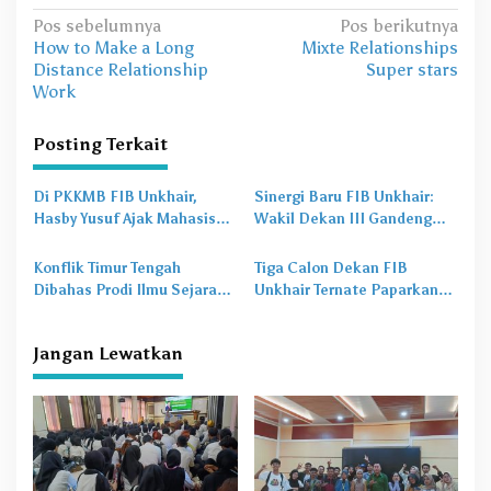
N
Pos sebelumnya
Pos berikutnya
How to Make a Long
Mixte Relationships
a
Distance Relationship
Super stars
v
Work
i
Posting Terkait
g
a
Di PKKMB FIB Unkhair,
Sinergi Baru FIB Unkhair:
s
Hasby Yusuf Ajak Mahasiswa
Wakil Dekan III Gandeng
Bangun Karakter Lewat
BEM dan HMJ, Dorong
i
Budaya dan Literasi
Prestasi Mahasiswa ke Level
Konflik Timur Tengah
Tiga Calon Dekan FIB
p
Nasional
Dibahas Prodi Ilmu Sejarah
Unkhair Ternate Paparkan
o
Unkhair, Harga Energi
Visi-Misi, Jainul: Hasilnya
hingga Rupiah Bisa
Dilaporkan ke Senat
s
Jangan Lewatkan
Terdampak