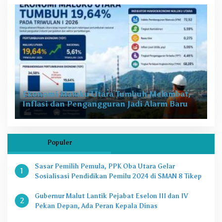
Ekonomi Maluku Utara Tumbuh Melambat,
Inflasi dan Pengangguran Jadi Alarm Baru
Populer
Sasar Pemilih Pemula, PPK Oba Utara Gelar
1
Sosialisasi Pendidikan Pemilu 2024 di SMAN 8 Tikep
Gubernur Malut Lantik Pejabat Eselon III dan IV
2
Pekan Depan, Ada Peran Kepala Dinas