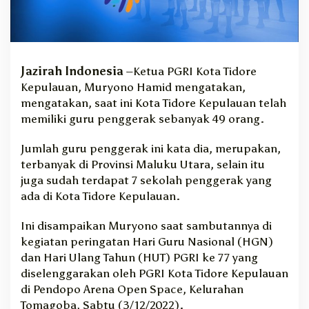
G
u
r
u
P
Jazirah Indonesia
–Ketua PGRI Kota Tidore
e
Kepulauan, Muryono Hamid mengatakan,
n
mengatakan, saat ini Kota Tidore Kepulauan telah
g
g
memiliki guru penggerak sebanyak 49 orang.
e
r
Jumlah guru penggerak ini kata dia, merupakan,
a
terbanyak di Provinsi Maluku Utara, selain itu
k
juga sudah terdapat 7 sekolah penggerak yang
T
ada di Kota Tidore Kepulauan.
e
r
Ini disampaikan Muryono saat sambutannya di
b
a
kegiatan peringatan Hari Guru Nasional (HGN)
n
dan Hari Ulang Tahun (HUT) PGRI ke 77 yang
y
diselenggarakan oleh PGRI Kota Tidore Kepulauan
a
di Pendopo Arena Open Space, Kelurahan
k
Tomagoba, Sabtu (3/12/2022).
D