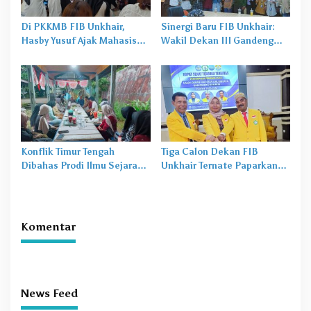
Di PKKMB FIB Unkhair,
Sinergi Baru FIB Unkhair:
Hasby Yusuf Ajak Mahasiswa
Wakil Dekan III Gandeng
Bangun Karakter Lewat
BEM dan HMJ, Dorong
Budaya dan Literasi
Prestasi Mahasiswa ke Level
Nasional
Konflik Timur Tengah
Tiga Calon Dekan FIB
Dibahas Prodi Ilmu Sejarah
Unkhair Ternate Paparkan
Unkhair, Harga Energi
Visi-Misi, Jainul: Hasilnya
hingga Rupiah Bisa
Dilaporkan ke Senat
Terdampak
Komentar
News Feed