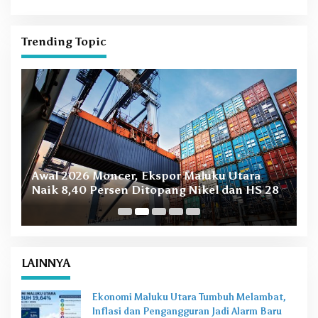
Pesatnya Modernisasi
Trending Topic
B
Awal 2026 Moncer, Ekspor Maluku Utara
M
Naik 8,40 Persen Ditopang Nikel dan HS 28
LAINNYA
Ekonomi Maluku Utara Tumbuh Melambat,
Inflasi dan Pengangguran Jadi Alarm Baru