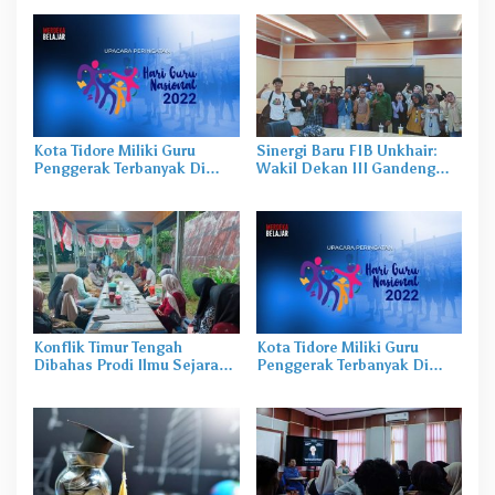
Kota Tidore Miliki Guru
Sinergi Baru FIB Unkhair:
Penggerak Terbanyak Di
Wakil Dekan III Gandeng
Malut
BEM dan HMJ, Dorong
Prestasi Mahasiswa ke Level
Nasional
Konflik Timur Tengah
Kota Tidore Miliki Guru
Dibahas Prodi Ilmu Sejarah
Penggerak Terbanyak Di
Unkhair, Harga Energi
Malut
hingga Rupiah Bisa
Terdampak