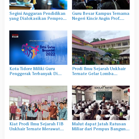
Segini Anggaran Pendidikan
Guru Besar Kampus Ternama
yang Dialokasikan Pemprov
Negeri Kincir Angin Prof.
Malut Tahun 2026
Visser Beri Kuliah Umum di
Prodi Sejarah FIB Unkhair
Ternate
Kota Tidore Miliki Guru
Prodi Ilmu Sejarah Unkhair
Penggerak Terbanyak Di
Ternate Gelar Lomba
Malut
Menulis Cerita Rakyat dan
Tokoh Lokal Tingkat
Nasional
Kiat Prodi Ilmu Sejarah FIB
Malut dapat Jatah Ratusan
Unkhair Ternate Merawat
Miliar dari Pempus Bangun
Literasi dan Lingkungan
SR di Halut dan Halbar
untuk Siswa di Tengah