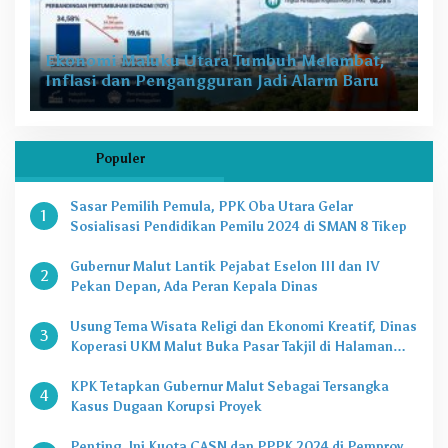
Ekonomi Maluku Utara Tumbuh Melambat,
Inflasi dan Pengangguran Jadi Alarm Baru
Populer
Sasar Pemilih Pemula, PPK Oba Utara Gelar
1
Sosialisasi Pendidikan Pemilu 2024 di SMAN 8 Tikep
Gubernur Malut Lantik Pejabat Eselon III dan IV
2
Pekan Depan, Ada Peran Kepala Dinas
Usung Tema Wisata Religi dan Ekonomi Kreatif, Dinas
3
Koperasi UKM Malut Buka Pasar Takjil di Halaman
Masjid Raya Sofifi
KPK Tetapkan Gubernur Malut Sebagai Tersangka
4
Kasus Dugaan Korupsi Proyek
Penting, Ini Kuota CASN dan PPPK 2024 di Pemprov