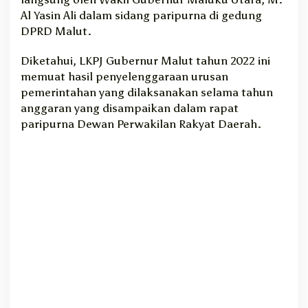
j
Al Yasin Ali dalam sidang paripurna di gedung
a
DPRD Malut.
D
P
Diketahui, LKPJ Gubernur Malut tahun 2022 ini
R
memuat hasil penyelenggaraan urusan
D
pemerintahan yang dilaksanakan selama tahun
,
anggaran yang disampaikan dalam rapat
B
paripurna Dewan Perwakilan Rakyat Daerah.
e
r
i
k
u
t
C
a
p
a
i
a
n
n