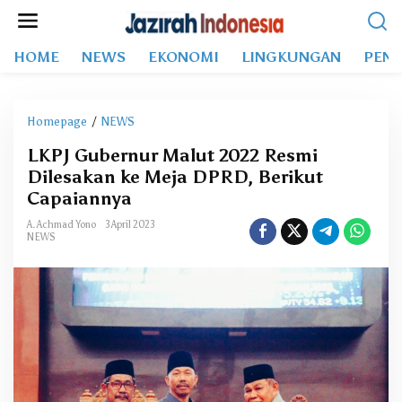
L
e
w
HOME
NEWS
EKONOMI
LINGKUNGAN
PEND
a
t
i
k
Homepage
/
NEWS
L
e
K
k
LKPJ Gubernur Malut 2022 Resmi
P
o
Dilesakan ke Meja DPRD, Berikut
J
n
G
Capaiannya
t
u
e
A. Achmad Yono
3 April 2023
b
NEWS
n
e
r
n
u
r
M
a
l
u