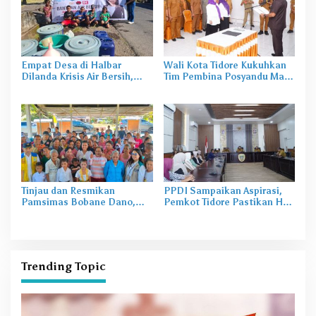
Empat Desa di Halbar
Wali Kota Tidore Kukuhkan
Dilanda Krisis Air Bersih,
Tim Pembina Posyandu Masa
Irine Salurkan 80 Ribu Liter
Bakti 2025–2029
Air
Tinjau dan Resmikan
PPDI Sampaikan Aspirasi,
Pamsimas Bobane Dano,
Pemkot Tidore Pastikan Hak
Irine Dorong Pengelolaan Air
Perangkat Desa Terpenuhi
Bersih Berkelanjutan
Trending Topic