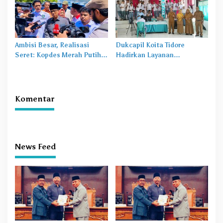
Ambisi Besar, Realisasi
Dukcapil Koita Tidore
Seret: Kopdes Merah Putih
Hadirkan Layanan
Terhambat di Daerah
Perekaman KTP-el di
Sekolah
Komentar
News Feed