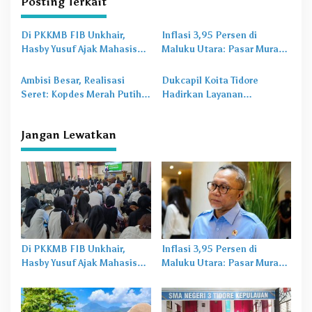
Posting Terkait
g
a
Di PKKMB FIB Unkhair,
Inflasi 3,95 Persen di
s
Hasby Yusuf Ajak Mahasiswa
Maluku Utara: Pasar Murah
Bangun Karakter Lewat
Jadi
Obat Lama
untuk
i
Budaya dan Literasi
Masalah Baru
Ambisi Besar, Realisasi
Dukcapil Koita Tidore
p
Seret: Kopdes Merah Putih
Hadirkan Layanan
o
Terhambat di Daerah
Perekaman KTP-el di
Sekolah
s
Jangan Lewatkan
Di PKKMB FIB Unkhair,
Inflasi 3,95 Persen di
Hasby Yusuf Ajak Mahasiswa
Maluku Utara: Pasar Murah
Bangun Karakter Lewat
Jadi
Obat Lama
untuk
Budaya dan Literasi
Masalah Baru