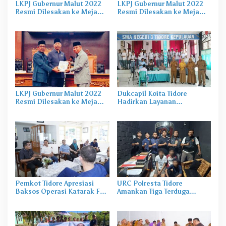
LKPJ Gubernur Malut 2022
LKPJ Gubernur Malut 2022
Resmi Dilesakan ke Meja
Resmi Dilesakan ke Meja
DPRD, Berikut Capaiannya
DPRD, Berikut Capaiannya
LKPJ Gubernur Malut 2022
Dukcapil Koita Tidore
Resmi Dilesakan ke Meja
Hadirkan Layanan
DPRD, Berikut Capaiannya
Perekaman KTP-el di
Sekolah
Pemkot Tidore Apresiasi
URC Polresta Tidore
Baksos Operasi Katarak FK-
Amankan Tiga Terduga
KMK UGM
Pelaku Pengerusakan di
Tongowai