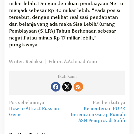
miliar lebih. Dengan demikian pembiayaan Netto
menjadi sebesar Rp 90 miliar lebih. “Pada posisi
tersebut, dengan melihat realisasi pendapatan
dan belanja yang ada maka Sisa Lebih/Kurang
Pembiayaan (SILPA) Tahun Berkenaan sebesar
negatif atau minus Rp 17 miliar lebih,”
pungkasnya.
Writer: Redaksi
Editor: A.Achmad Yono
Ikuti Kami
N
Pos sebelumnya
Pos berikutnya
How to Attract Russian
Kementerian PUPR
a
Gems
Berencana Garap Rumah
v
ASN Pemprov di Sofifi
i