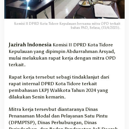
T
i
d
o
Komisi II DPRD Kota Tidore Kepulauan bersama mitra OPD terkait
r
bahas PAD, Selasa, (15/4/2025).
e
B
e
Jazirah Indonesia
Komisi II DPRD Kota Tidore
r
Kepulauan yang dipimpin Abdurrahman Arsyad,
s
mulai melakukan rapat kerja dengan mitra OPD
a
terkait.
m
a
Rapat kerja tersebut sebagi tindaklanjut dari
O
rapat internal DPRD Kota Tidore terkait
D
P
pembahasan LKPJ Walikota Tahun 2024 yang
T
dilakukan Senin kemarin.
e
r
Mitra kerja tersevbut diantaranya Dinas
k
Penanaman Modal dan Pelayanan Satu Pintu
a
(DPMPTSP), Dinas Perhubungan, Dinas
i
Perindagkop, dan Badan Pendapatan Asli Daerah
t