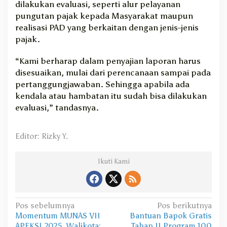
dilakukan evaluasi, seperti alur pelayanan
pungutan pajak kepada Masyarakat maupun
realisasi PAD yang berkaitan dengan jenis-jenis
pajak.
“Kami berharap dalam penyajian laporan harus
disesuaikan, mulai dari perencanaan sampai pada
pertanggungjawaban. Sehingga apabila ada
kendala atau hambatan itu sudah bisa dilakukan
evaluasi,” tandasnya.
Editor: Rizky Y.
Ikuti Kami
N
Pos sebelumnya
Pos berikutnya
Momentum MUNAS VII
Bantuan Bapok Gratis
a
APEKSI 2025, Walikota:
Tahap II Program 100