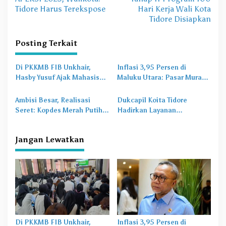
v
Tidore Harus Terekspose
Hari Kerja Wali Kota
Tidore Disiapkan
i
g
Posting Terkait
a
s
Di PKKMB FIB Unkhair,
Inflasi 3,95 Persen di
Hasby Yusuf Ajak Mahasiswa
Maluku Utara: Pasar Murah
i
Bangun Karakter Lewat
Jadi
Obat Lama
untuk
p
Budaya dan Literasi
Masalah Baru
Ambisi Besar, Realisasi
Dukcapil Koita Tidore
o
Seret: Kopdes Merah Putih
Hadirkan Layanan
Terhambat di Daerah
Perekaman KTP-el di
s
Sekolah
Jangan Lewatkan
Di PKKMB FIB Unkhair,
Inflasi 3,95 Persen di