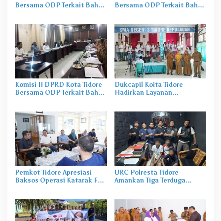
Bersama ODP Terkait Bahas
Bersama ODP Terkait Bahas
PAD
PAD
Komisi II DPRD Kota Tidore
Dukcapil Koita Tidore
Bersama ODP Terkait Bahas
Hadirkan Layanan
PAD
Perekaman KTP-el di
Sekolah
Pemkot Tidore Apresiasi
URC Polresta Tidore
Baksos Operasi Katarak FK-
Amankan Tiga Terduga
KMK UGM
Pelaku Pengerusakan di
Tongowai