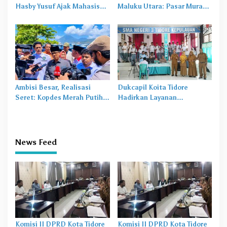
Hasby Yusuf Ajak Mahasiswa
Maluku Utara: Pasar Murah
Bangun Karakter Lewat
Jadi
Obat Lama
untuk
Budaya dan Literasi
Masalah Baru
Ambisi Besar, Realisasi
Dukcapil Koita Tidore
Seret: Kopdes Merah Putih
Hadirkan Layanan
Terhambat di Daerah
Perekaman KTP-el di
Sekolah
News Feed
Komisi II DPRD Kota Tidore
Komisi II DPRD Kota Tidore