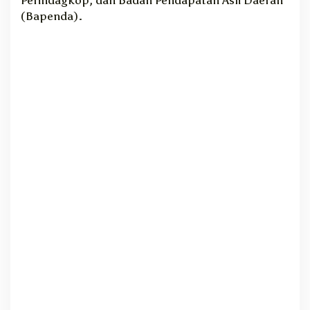
B
(Bapenda).
a
h
a
s
P
A
D