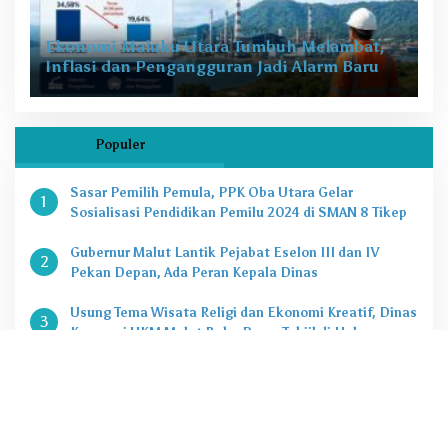
Ekonomi Maluku Utara Tumbuh Melambat,
Inflasi dan Pengangguran Jadi Alarm Baru
Populer
Sasar Pemilih Pemula, PPK Oba Utara Gelar
1
Sosialisasi Pendidikan Pemilu 2024 di SMAN 8 Tikep
Gubernur Malut Lantik Pejabat Eselon III dan IV
2
Pekan Depan, Ada Peran Kepala Dinas
Usung Tema Wisata Religi dan Ekonomi Kreatif, Dinas
3
Koperasi UKM Malut Buka Pasar Takjil di Halaman
Masjid Raya Sofifi
KPK Tetapkan Gubernur Malut Sebagai Tersangka
4
Kasus Dugaan Korupsi Proyek
Penting, Ini Kuota CASN dan PPPK 2024 di Pemprov
5