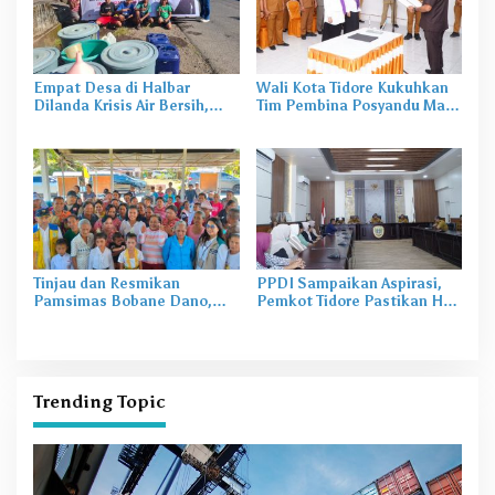
Empat Desa di Halbar
Wali Kota Tidore Kukuhkan
Dilanda Krisis Air Bersih,
Tim Pembina Posyandu Masa
Irine Salurkan 80 Ribu Liter
Bakti 2025–2029
Air
Tinjau dan Resmikan
PPDI Sampaikan Aspirasi,
Pamsimas Bobane Dano,
Pemkot Tidore Pastikan Hak
Irine Dorong Pengelolaan Air
Perangkat Desa Terpenuhi
Bersih Berkelanjutan
Trending Topic