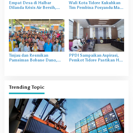
Empat Desa di Halbar
Wali Kota Tidore Kukuhkan
Dilanda Krisis Air Bersih,
Tim Pembina Posyandu Masa
Irine Salurkan 80 Ribu Liter
Bakti 2025–2029
Air
Tinjau dan Resmikan
PPDI Sampaikan Aspirasi,
Pamsimas Bobane Dano,
Pemkot Tidore Pastikan Hak
Irine Dorong Pengelolaan Air
Perangkat Desa Terpenuhi
Bersih Berkelanjutan
Trending Topic