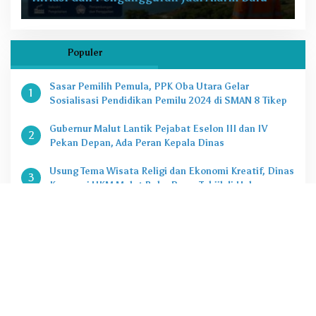
Populer
Sasar Pemilih Pemula, PPK Oba Utara Gelar
1
Sosialisasi Pendidikan Pemilu 2024 di SMAN 8 Tikep
Gubernur Malut Lantik Pejabat Eselon III dan IV
2
Pekan Depan, Ada Peran Kepala Dinas
Usung Tema Wisata Religi dan Ekonomi Kreatif, Dinas
3
Koperasi UKM Malut Buka Pasar Takjil di Halaman
Masjid Raya Sofifi
KPK Tetapkan Gubernur Malut Sebagai Tersangka
4
Kasus Dugaan Korupsi Proyek
Penting, Ini Kuota CASN dan PPPK 2024 di Pemprov
5
Malut