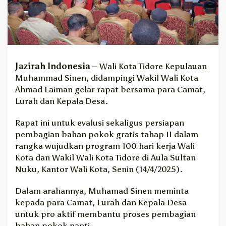
i
s
T
a
h
a
p
Jazirah Indonesia
– Wali Kota Tidore Kepulauan
I
Muhammad Sinen, didampingi Wakil Wali Kota
I
Ahmad Laiman gelar rapat bersama para Camat,
P
Lurah dan Kepala Desa.
r
o
Rapat ini untuk evalusi sekaligus persiapan
g
pembagian bahan pokok gratis tahap II dalam
r
rangka wujudkan program 100 hari kerja Wali
a
m
Kota dan Wakil Wali Kota Tidore di Aula Sultan
1
Nuku, Kantor Wali Kota, Senin (14/4/2025).
0
0
Dalam arahannya, Muhamad Sinen meminta
H
kepada para Camat, Lurah dan Kepala Desa
a
untuk pro aktif membantu proses pembagian
r
bahan pokok nanti
i