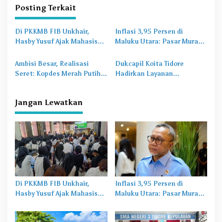
g
Posting Terkait
a
s
Di PKKMB FIB Unkhair,
Inflasi 3,95 Persen di
Hasby Yusuf Ajak Mahasiswa
Maluku Utara: Pasar Murah
i
Bangun Karakter Lewat
Jadi
Obat Lama
untuk
p
Budaya dan Literasi
Masalah Baru
Ambisi Besar, Realisasi
Dukcapil Koita Tidore
o
Seret: Kopdes Merah Putih
Hadirkan Layanan
Terhambat di Daerah
Perekaman KTP-el di
s
Sekolah
Jangan Lewatkan
Di PKKMB FIB Unkhair,
Inflasi 3,95 Persen di
Hasby Yusuf Ajak Mahasiswa
Maluku Utara: Pasar Murah
Bangun Karakter Lewat
Jadi
Obat Lama
untuk
Budaya dan Literasi
Masalah Baru