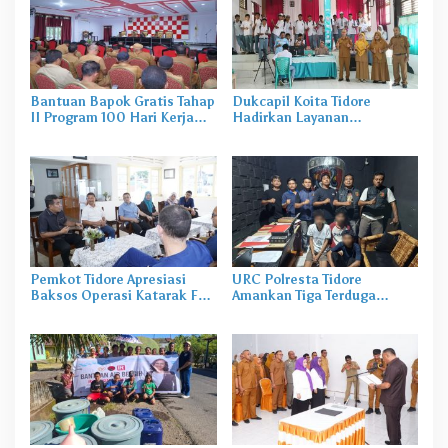
Bantuan Bapok Gratis Tahap
Dukcapil Koita Tidore
II Program 100 Hari Kerja
Hadirkan Layanan
Wali Kota Tidore Disiapkan
Perekaman KTP-el di
Sekolah
Pemkot Tidore Apresiasi
URC Polresta Tidore
Baksos Operasi Katarak FK-
Amankan Tiga Terduga
KMK UGM
Pelaku Pengerusakan di
Tongowai