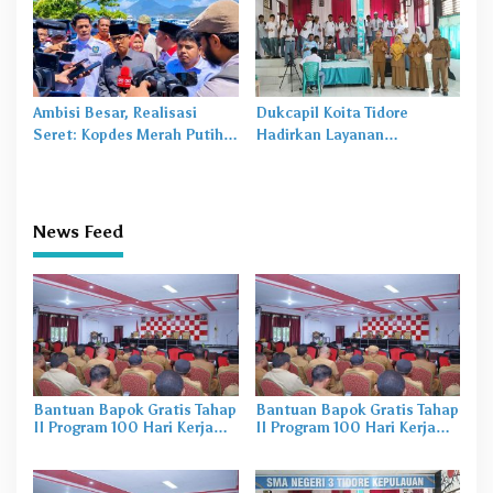
Ambisi Besar, Realisasi
Dukcapil Koita Tidore
Seret: Kopdes Merah Putih
Hadirkan Layanan
Terhambat di Daerah
Perekaman KTP-el di
Sekolah
News Feed
Bantuan Bapok Gratis Tahap
Bantuan Bapok Gratis Tahap
II Program 100 Hari Kerja
II Program 100 Hari Kerja
Wali Kota Tidore Disiapkan
Wali Kota Tidore Disiapkan