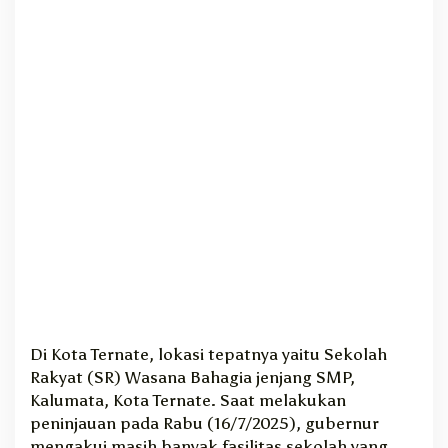
r
Di Kota Ternate, lokasi tepatnya yaitu Sekolah
Rakyat (SR) Wasana Bahagia jenjang SMP,
Kalumata, Kota Ternate. Saat melakukan
peninjauan pada Rabu (16/7/2025), gubernur
mengakui masih banyak fasilitas sekolah yang