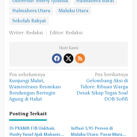
Gubernur Sherly Tjoanda
Halmahera Barat
Halmahera Utara
Maluku Utara
Sekolah Rakyat
Writer: Redaksi
Editor: Redaksi
Ikuti Kami
N
Pos sebelumnya
Pos berikutnya
Kunjungi Malut,
Gelombang Aksi di
a
Wamentrans Resmikan
Tidore: Ribuan Warga
v
Bendungan Beringin
Desak Sikap Tegas Soal
Agung di Halut
DOB Sofifi
i
g
Posting Terkait
a
s
Di PKKMB FIB Unkhair,
Inflasi 3,95 Persen di
Hasby Yusuf Ajak Mahasiswa
Maluku Utara: Pasar Murah