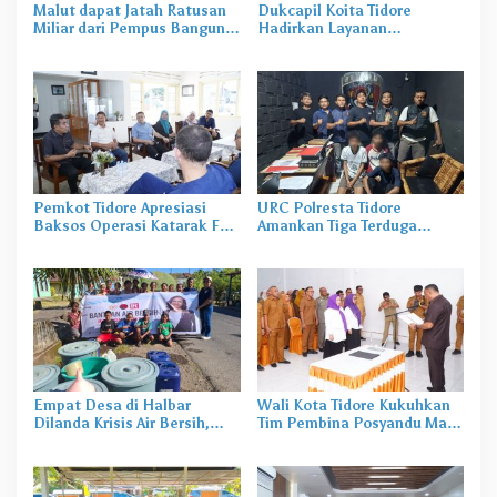
Malut dapat Jatah Ratusan
Dukcapil Koita Tidore
Miliar dari Pempus Bangun
Hadirkan Layanan
SR di Halut dan Halbar
Perekaman KTP-el di
Sekolah
Pemkot Tidore Apresiasi
URC Polresta Tidore
Baksos Operasi Katarak FK-
Amankan Tiga Terduga
KMK UGM
Pelaku Pengerusakan di
Tongowai
Empat Desa di Halbar
Wali Kota Tidore Kukuhkan
Dilanda Krisis Air Bersih,
Tim Pembina Posyandu Masa
Irine Salurkan 80 Ribu Liter
Bakti 2025–2029
Air