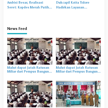
Ambisi Besar, Realisasi
Dukcapil Koita Tidore
Seret: Kopdes Merah Putih
Hadirkan Layanan
Terhambat di Daerah
Perekaman KTP-el di
Sekolah
News Feed
Malut dapat Jatah Ratusan
Malut dapat Jatah Ratusan
Miliar dari Pempus Bangun
Miliar dari Pempus Bangun
SR di Halut dan Halbar
SR di Halut dan Halbar