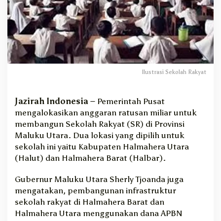
a
t
u
s
a
n
M
Ilustrasi Sekolah Rakyat
i
l
i
Jazirah Indonesia –
Pemerintah Pusat
a
mengalokasikan anggaran ratusan miliar untuk
r
d
membangun Sekolah Rakyat (SR) di Provinsi
a
Maluku Utara. Dua lokasi yang dipilih untuk
r
sekolah ini yaitu Kabupaten Halmahera Utara
i
(Halut) dan Halmahera Barat (Halbar).
P
e
Gubernur Maluku Utara Sherly Tjoanda juga
m
mengatakan, pembangunan infrastruktur
p
sekolah rakyat di Halmahera Barat dan
u
s
Halmahera Utara menggunakan dana APBN
B