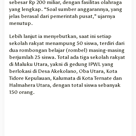
sebesar Rp 200 miliar, dengan fasilitas olahraga
a
yang lengkap. “Soal sumber anggarannya, yang
n
jelas berasal dari pemerintah pusat,” ujarnya
g
menutup.
u
n
Lebih lanjut ia menyebutkan, saat ini setiap
S
sekolah rakyat menampung 50 siswa, terdiri dari
R
d
dua rombongan belajar (rombel) masing-masing
i
berjumlah 25 siswa. Total ada tiga sekolah rakyat
H
di Maluku Utara, yakni di gedung IPWL yang
a
berlokasi di Desa Akekolano, Oba Utara, Kota
l
Tidore Kepulauan, Kalumata di Kota Ternate dan
u
Halmahera Utara, dengan total siswa sebanyak
t
d
150 orang.
a
n
H
a
l
b
a