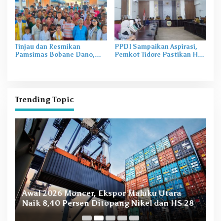
Tinjau dan Resmikan
PPDI Sampaikan Aspirasi,
Pamsimas Bobane Dano,
Pemkot Tidore Pastikan Hak
Irine Dorong Pengelolaan Air
Perangkat Desa Terpenuhi
Bersih Berkelanjutan
Trending Topic
B
Awal 2026 Moncer, Ekspor Maluku Utara
M
Naik 8,40 Persen Ditopang Nikel dan HS 28