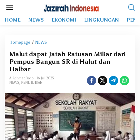
L
e
w
HOME
NEWS
EKONOMI
LINGKUNGAN
PEND
a
t
i
k
Homepage
/
NEWS
M
e
a
k
Malut dapat Jatah Ratusan Miliar dari
l
o
Pempus Bangun SR di Halut dan
u
n
t
Halbar
t
d
e
A. Achmad Yono
16 Juli 2025
a
NEWS
,
PENDIDIKAN
n
p
a
t
J
a
t
a
h
R