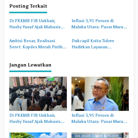
a
Posting Terkait
s
Di PKKMB FIB Unkhair,
Inflasi 3,95 Persen di
i
Hasby Yusuf Ajak Mahasiswa
Maluku Utara: Pasar Murah
p
Bangun Karakter Lewat
Jadi
Obat Lama
untuk
Budaya dan Literasi
Masalah Baru
o
Ambisi Besar, Realisasi
Dukcapil Koita Tidore
Seret: Kopdes Merah Putih
Hadirkan Layanan
s
Terhambat di Daerah
Perekaman KTP-el di
Sekolah
Jangan Lewatkan
Di PKKMB FIB Unkhair,
Inflasi 3,95 Persen di
Hasby Yusuf Ajak Mahasiswa
Maluku Utara: Pasar Murah
Bangun Karakter Lewat
Jadi
Obat Lama
untuk
Budaya dan Literasi
Masalah Baru