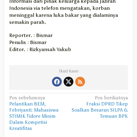
Informasi dari pihak keluarga kepada Jazirah
Indonesia via telefon mengatakan, korban
meninggal karena luka bakar yang dialaminya
semakin parah.
Reporter. : Bismar
Penulis : Bismar
Editor. : Rizkyansah Yakub
Ikuti Kami
N
Pos sebelumnya
Pos berikutnya
Pelantikan BEM,
Fraksi DPRD Tikep
a
Febriyanti: Mahasiswa
Soalkan Besaran SILPA &
v
STIMIK Tidore Minim
Temuan BPK
Dalam Kompetisi
i
Kreatifitas
g