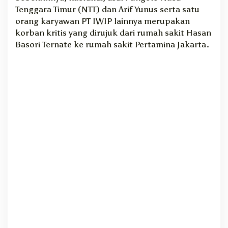
Tenggara Timur (NTT) dan Arif Yunus serta satu
r
orang karyawan PT IWIP lainnya merupakan
P
T
korban kritis yang dirujuk dari rumah sakit Hasan
I
Basori Ternate ke rumah sakit Pertamina Jakarta.
W
I
P