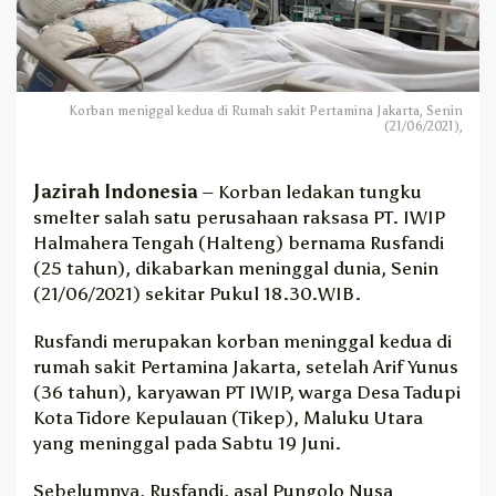
e
d
u
a
L
Korban meniggal kedua di Rumah sakit Pertamina Jakarta, Senin
e
(21/06/2021),
d
a
k
Jazirah Indonesia
– Korban ledakan tungku
a
smelter salah satu perusahaan raksasa PT. IWIP
n
Halmahera Tengah (Halteng) bernama Rusfandi
T
(25 tahun), dikabarkan meninggal dunia, Senin
u
(21/06/2021) sekitar Pukul 18.30.WIB.
n
g
Rusfandi merupakan korban meninggal kedua di
k
u
rumah sakit Pertamina Jakarta, setelah Arif Yunus
S
(36 tahun), karyawan PT IWIP, warga Desa Tadupi
m
Kota Tidore Kepulauan (Tikep), Maluku Utara
e
yang meninggal pada Sabtu 19 Juni.
l
t
Sebelumnya, Rusfandi, asal Pungolo Nusa
e