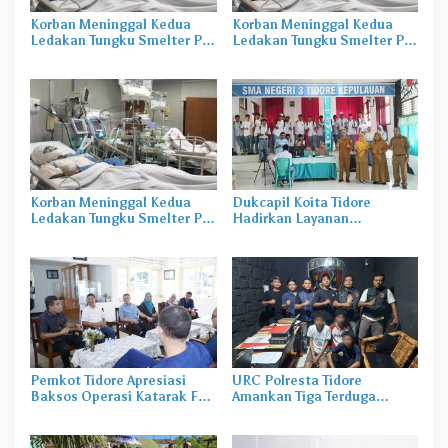
Korban Meninggal Kedua
Korban Meninggal Kedua
Ledakan Tungku Smelter PT
Ledakan Tungku Smelter PT
IWIP
IWIP
Korban Meninggal Kedua
Dukcapil Koita Tidore
Ledakan Tungku Smelter PT
Hadirkan Layanan
IWIP
Perekaman KTP-el di
Sekolah
Pemkot Tidore Apresiasi
URC Polresta Tidore
Baksos Operasi Katarak FK-
Amankan Tiga Terduga
KMK UGM
Pelaku Pengerusakan di
Tongowai