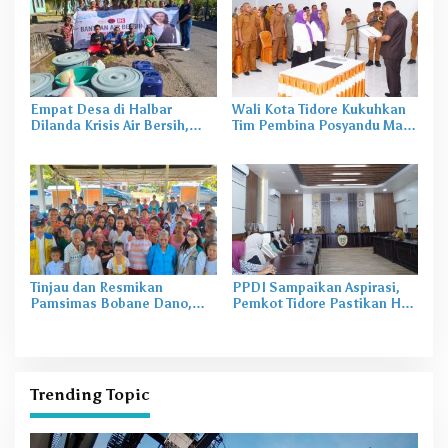
Empat Desa di Halbar
Wali Kota Tidore Kukuhkan
Dilanda Krisis Air Bersih,
Tim Pembina Posyandu Masa
Irine Salurkan 80 Ribu Liter
Bakti 2025–2029
Air
Tinjau dan Resmikan
PPDI Sampaikan Aspirasi,
Pamsimas Bobane Dano,
Pemkot Tidore Pastikan Hak
Irine Dorong Pengelolaan Air
Perangkat Desa Terpenuhi
Bersih Berkelanjutan
Trending Topic