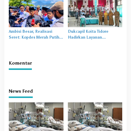
Ambisi Besar, Realisasi
Dukcapil Koita Tidore
Seret: Kopdes Merah Putih
Hadirkan Layanan
Terhambat di Daerah
Perekaman KTP-el di
Sekolah
Komentar
News Feed