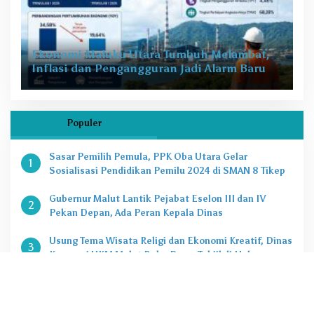
Ekonomi Maluku Utara Tumbuh Melambat,
Inflasi dan Pengangguran Jadi Alarm Baru
Populer
Sasar Pemilih Pemula, PPK Oba Utara Gelar
1
Sosialisasi Pendidikan Pemilu 2024 di SMAN 8 Tikep
Gubernur Malut Lantik Pejabat Eselon III dan IV
2
Pekan Depan, Ada Peran Kepala Dinas
Usung Tema Wisata Religi dan Ekonomi Kreatif, Dinas
3
Koperasi UKM Malut Buka Pasar Takjil di Halaman
Masjid Raya Sofifi
KPK Tetapkan Gubernur Malut Sebagai Tersangka
4
Kasus Dugaan Korupsi Proyek