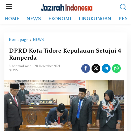
L
e
w
HOME
NEWS
EKONOMI
LINGKUNGAN
PEND
a
t
i
k
Homepage
/
NEWS
D
e
P
k
DPRD Kota Tidore Kepulauan Setujui 4
R
o
Ranperda
D
n
K
t
A. Achmad Yono
28 Desember 2021
o
NEWS
e
t
n
a
T
i
d
o
r
e
K
e