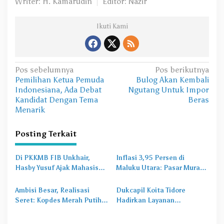
Writer: H. Kamarudin
Editor: Nazir
Ikuti Kami
N
Pos sebelumnya
Pos berikutnya
Pemilihan Ketua Pemuda
Bulog Akan Kembali
a
Indonesiana, Ada Debat
Ngutang Untuk Impor
v
Kandidat Dengan Tema
Beras
Menarik
i
g
Posting Terkait
a
s
Di PKKMB FIB Unkhair,
Inflasi 3,95 Persen di
Hasby Yusuf Ajak Mahasiswa
Maluku Utara: Pasar Murah
i
Bangun Karakter Lewat
Jadi
Obat Lama
untuk
p
Budaya dan Literasi
Masalah Baru
Ambisi Besar, Realisasi
Dukcapil Koita Tidore
o
Seret: Kopdes Merah Putih
Hadirkan Layanan
Terhambat di Daerah
Perekaman KTP-el di
s
Sekolah