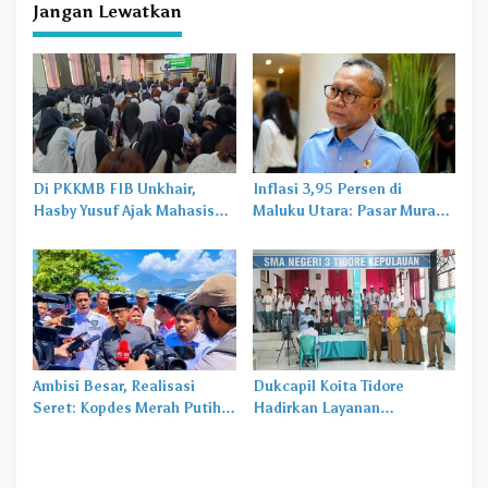
Jangan Lewatkan
Di PKKMB FIB Unkhair,
Inflasi 3,95 Persen di
Hasby Yusuf Ajak Mahasiswa
Maluku Utara: Pasar Murah
Bangun Karakter Lewat
Jadi
Obat Lama
untuk
Budaya dan Literasi
Masalah Baru
Ambisi Besar, Realisasi
Dukcapil Koita Tidore
Seret: Kopdes Merah Putih
Hadirkan Layanan
Terhambat di Daerah
Perekaman KTP-el di
Sekolah