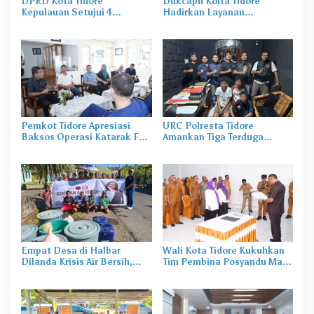
DPRD Kota Tidore
Dukcapil Koita Tidore
Kepulauan Setujui 4
Hadirkan Layanan
Ranperda
Perekaman KTP-el di
Sekolah
Pemkot Tidore Apresiasi
URC Polresta Tidore
Baksos Operasi Katarak FK-
Amankan Tiga Terduga
KMK UGM
Pelaku Pengerusakan di
Tongowai
Empat Desa di Halbar
Wali Kota Tidore Kukuhkan
Dilanda Krisis Air Bersih,
Tim Pembina Posyandu Masa
Irine Salurkan 80 Ribu Liter
Bakti 2025–2029
Air