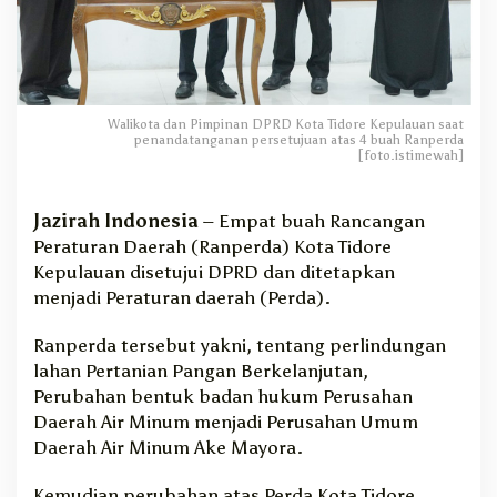
p
u
l
a
u
a
Walikota dan Pimpinan DPRD Kota Tidore Kepulauan saat
penandatanganan persetujuan atas 4 buah Ranperda
n
[foto.istimewah]
S
e
t
Jazirah Indonesia
– Empat buah Rancangan
u
Peraturan Daerah (Ranperda) Kota Tidore
j
Kepulauan disetujui DPRD dan ditetapkan
u
menjadi Peraturan daerah (Perda).
i
4
R
Ranperda tersebut yakni, tentang perlindungan
a
lahan Pertanian Pangan Berkelanjutan,
n
Perubahan bentuk badan hukum Perusahan
p
Daerah Air Minum menjadi Perusahan Umum
e
Daerah Air Minum Ake Mayora.
r
d
Kemudian perubahan atas Perda Kota Tidore
a