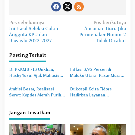
N
Pos sebelumnya
Pos berikutnya
Ini Hasil Seleksi Calon
Ancaman Buru Jika
a
Anggota KPU dan
Permenaker Nomor 2
v
Bawaslu 2022-2027
Tidak Dicabut
i
Posting Terkait
g
a
Di PKKMB FIB Unkhair,
Inflasi 3,95 Persen di
s
Hasby Yusuf Ajak Mahasiswa
Maluku Utara: Pasar Murah
Bangun Karakter Lewat
Jadi
Obat Lama
untuk
i
Budaya dan Literasi
Masalah Baru
Ambisi Besar, Realisasi
Dukcapil Koita Tidore
p
Seret: Kopdes Merah Putih
Hadirkan Layanan
o
Terhambat di Daerah
Perekaman KTP-el di
Sekolah
s
Jangan Lewatkan