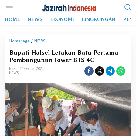
L
e
w
HOME
NEWS
EKONOMI
LINGKUNGAN
PEND
a
t
i
k
Homepage
/
NEWS
B
e
u
k
Bupati Halsel Letakan Batu Pertama
p
o
Pembangunan Tower BTS 4G
a
n
t
t
Nazir
17 Februari 2022
i
NEWS
e
H
n
a
l
s
e
l
L
e
t
a