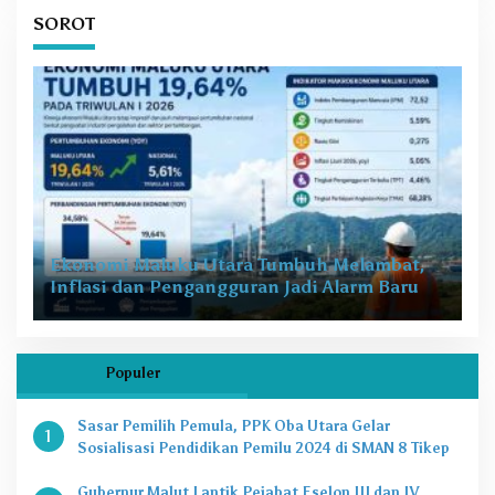
SOROT
Ekonomi Maluku Utara Tumbuh Melambat,
Inflasi dan Pengangguran Jadi Alarm Baru
Populer
Sasar Pemilih Pemula, PPK Oba Utara Gelar
1
Sosialisasi Pendidikan Pemilu 2024 di SMAN 8 Tikep
Gubernur Malut Lantik Pejabat Eselon III dan IV