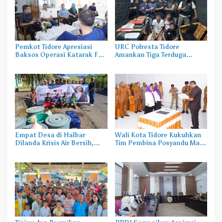
Pemkot Tidore Apresiasi
URC Polresta Tidore
Baksos Operasi Katarak FK-
Amankan Tiga Terduga
KMK UGM
Pelaku Pengerusakan di
Tongowai
Empat Desa di Halbar
Wali Kota Tidore Kukuhkan
Dilanda Krisis Air Bersih,
Tim Pembina Posyandu Masa
Irine Salurkan 80 Ribu Liter
Bakti 2025–2029
Air