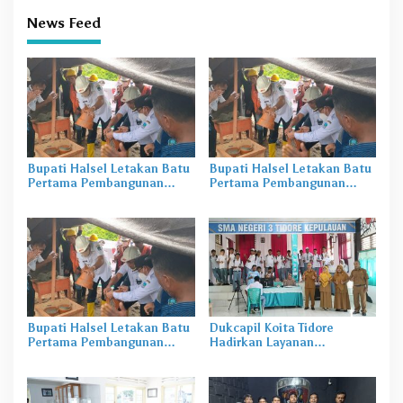
News Feed
Bupati Halsel Letakan Batu
Bupati Halsel Letakan Batu
Pertama Pembangunan
Pertama Pembangunan
Tower BTS 4G
Tower BTS 4G
Bupati Halsel Letakan Batu
Dukcapil Koita Tidore
Pertama Pembangunan
Hadirkan Layanan
Tower BTS 4G
Perekaman KTP-el di
Sekolah