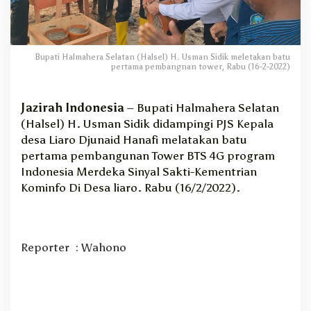
k
a
n
B
Bupati Halmahera Selatan (Halsel) H. Usman Sidik meletakan batu
a
pertama pembangnan tower, Rabu (16-2-2022)
t
u
P
Jazirah Indonesia
– Bupati Halmahera Selatan
e
(Halsel) H. Usman Sidik didampingi PJS Kepala
r
desa Liaro Djunaid Hanafi melatakan batu
t
pertama pembangunan Tower BTS 4G program
a
Indonesia Merdeka Sinyal Sakti-Kementrian
m
Kominfo Di Desa liaro. Rabu (16/2/2022).
a
P
e
m
b
Reporter : Wahono
a
n
g
u
n