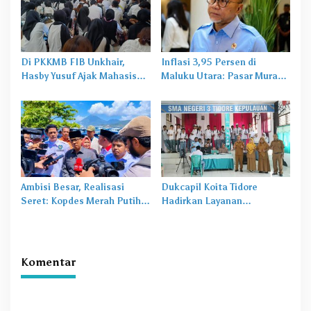
Di PKKMB FIB Unkhair,
Inflasi 3,95 Persen di
Hasby Yusuf Ajak Mahasiswa
Maluku Utara: Pasar Murah
Bangun Karakter Lewat
Jadi
Obat Lama
untuk
Budaya dan Literasi
Masalah Baru
Ambisi Besar, Realisasi
Dukcapil Koita Tidore
Seret: Kopdes Merah Putih
Hadirkan Layanan
Terhambat di Daerah
Perekaman KTP-el di
Sekolah
Komentar