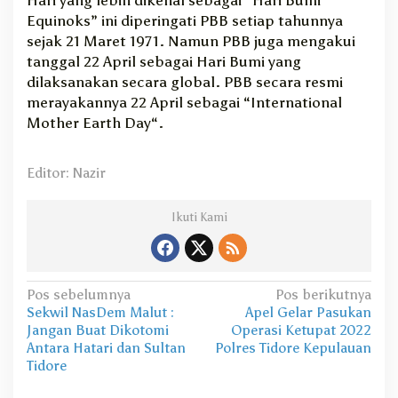
Equinoks” ini diperingati PBB setiap tahunnya
sejak 21 Maret 1971. Namun PBB juga mengakui
tanggal 22 April sebagai Hari Bumi yang
dilaksanakan secara global. PBB secara resmi
merayakannya 22 April sebagai “International
Mother Earth Day“.
Editor: Nazir
Ikuti Kami
N
Pos sebelumnya
Pos berikutnya
Sekwil NasDem Malut :
Apel Gelar Pasukan
a
Jangan Buat Dikotomi
Operasi Ketupat 2022
v
Antara Hatari dan Sultan
Polres Tidore Kepulauan
Tidore
i