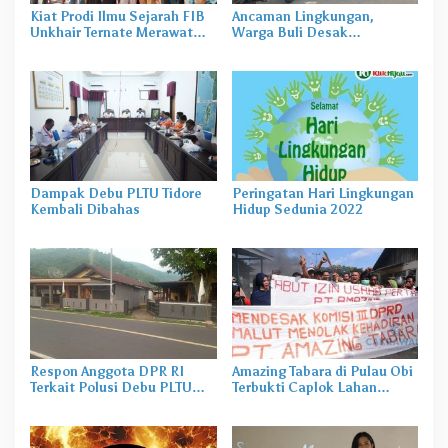
Kiat Prodi Ilmu Sejarah FIB
Ancaman Lingkungan,
Unkhair Ternate Merawat
Warga Buli Desak
Literasi dan Lingkungan
Pemerintah Cabut Izin PT
untuk Siswa di Tengah
Priven Lestari
Pesatnya Modernisasi
Dampak Debu PLTU Tidore
Peringatan Hari Lingkungan
Kembali Dibahas
Hidup Sedunia 2022
Respon Anggota DPR RI
Amazing Tabara di Pulau Obi
Terkait Polusi Debu PLTU
Terbukti Caplok Lahan
Rum Tidore
Warga