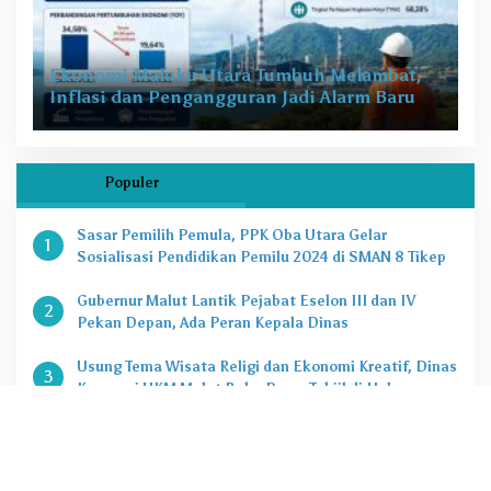
Ekonomi Maluku Utara Tumbuh Melambat,
Inflasi dan Pengangguran Jadi Alarm Baru
Populer
Sasar Pemilih Pemula, PPK Oba Utara Gelar
1
Sosialisasi Pendidikan Pemilu 2024 di SMAN 8 Tikep
Gubernur Malut Lantik Pejabat Eselon III dan IV
2
Pekan Depan, Ada Peran Kepala Dinas
Usung Tema Wisata Religi dan Ekonomi Kreatif, Dinas
3
Koperasi UKM Malut Buka Pasar Takjil di Halaman
Masjid Raya Sofifi
KPK Tetapkan Gubernur Malut Sebagai Tersangka
4
Kasus Dugaan Korupsi Proyek