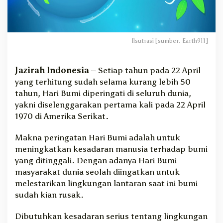
a
n
g
D
Ilsutrasi [sumber. Earth911]
i
p
e
Jazirah Indonesia
– Setiap tahun pada 22 April
r
yang terhitung sudah selama kurang lebih 50
i
tahun, Hari Bumi diperingati di seluruh dunia,
n
yakni diselenggarakan pertama kali pada 22 April
g
a
1970 di Amerika Serikat.
t
i
Makna peringatan Hari Bumi adalah untuk
P
meningkatkan kesadaran manusia terhadap bumi
a
yang ditinggali. Dengan adanya Hari Bumi
d
masyarakat dunia seolah diingatkan untuk
a
melestarikan lingkungan lantaran saat ini bumi
2
2
sudah kian rusak.
A
p
Dibutuhkan kesadaran serius tentang lingkungan
r