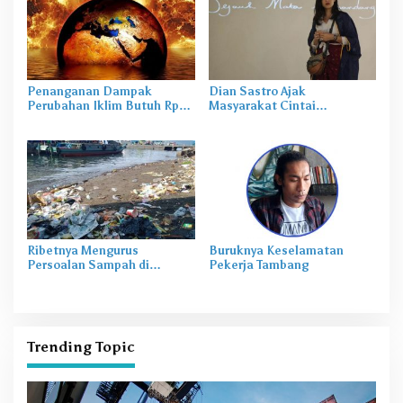
Penanganan Dampak
Dian Sastro Ajak
Perubahan Iklim Butuh Rp
Masyarakat Cintai
300 Triliun
Lingkungan Lewat Film Bara
Ribetnya Mengurus
Buruknya Keselamatan
Persoalan Sampah di
Pekerja Tambang
Pelabuhan Bastiong Ternate
Trending Topic