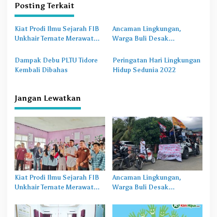
g
Posting Terkait
a
s
Kiat Prodi Ilmu Sejarah FIB
Ancaman Lingkungan,
Unkhair Ternate Merawat
Warga Buli Desak
i
Literasi dan Lingkungan
Pemerintah Cabut Izin PT
p
untuk Siswa di Tengah
Priven Lestari
Dampak Debu PLTU Tidore
Peringatan Hari Lingkungan
Pesatnya Modernisasi
o
Kembali Dibahas
Hidup Sedunia 2022
s
Jangan Lewatkan
Kiat Prodi Ilmu Sejarah FIB
Ancaman Lingkungan,
Unkhair Ternate Merawat
Warga Buli Desak
Literasi dan Lingkungan
Pemerintah Cabut Izin PT
untuk Siswa di Tengah
Priven Lestari
Pesatnya Modernisasi