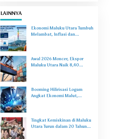
LAINNYA
Ekonomi Maluku Utara Tumbuh
Melambat, Inflasi dan
Pengangguran Jadi Alarm Baru
Awal 2026 Moncer, Ekspor
Maluku Utara Naik 8,40
Persen Ditopang Nikel dan HS
28
Booming Hilirisasi Logam
Angkat Ekonomi Malut,
Tantangan Sosial Masih Ada
Tingkat Kemiskinan di Maluku
Utara Turun dalam 20 Tahun
Terakhir