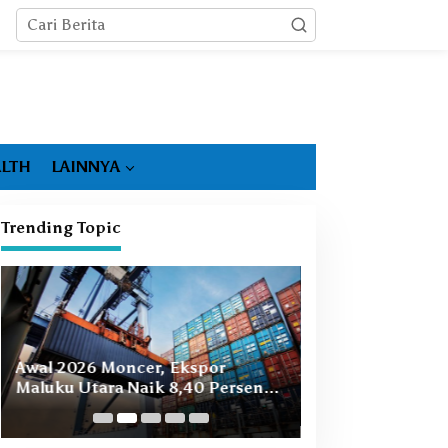
LTH
LAINNYA
Trending Topic
Booming Hiliris
Awal 2026 Moncer, Ekspor
Ekonomi Malut, 
Maluku Utara Naik 8,40 Persen
Masih Ada
Ditopang Nikel dan HS 28