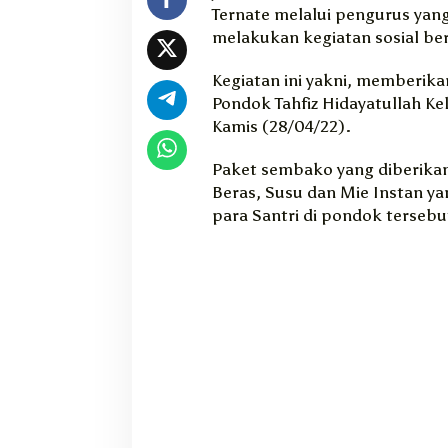
Ternate melalui pengurus yan
g
i
melakukan kegiatan sosial be
P
a
Kegiatan ini yakni, memberik
k
Pondok Tahfiz Hidayatullah Ke
e
Kamis (28/04/22).
t
S
Paket sembako yang diberikan
e
Beras, Susu dan Mie Instan y
m
para Santri di pondok tersebu
b
a
k
o