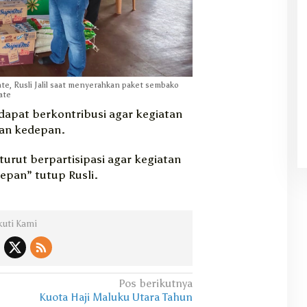
e, Rusli Jalil saat menyerahkan paket sembako
ate
dapat berkontribusi agar kegiatan
ukan kedepan.
urut berpartisipasi agar kegiatan
depan” tutup Rusli.
kuti Kami
Pos berikutnya
Kuota Haji Maluku Utara Tahun