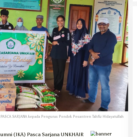
PASCA SARJANA kepada Pengurus Pondok Pesantren Tahfiz Hidayatullah
lumni (IKA) Pasca Sarjana UNKHAIR