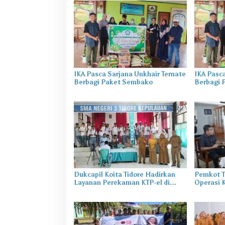
IKA Pasca Sarjana Unkhair Ternate
IKA Pasca
Berbagi Paket Sembako
Berbagi 
Dukcapil Koita Tidore Hadirkan
Pemkot T
Layanan Perekaman KTP-el di
Operasi 
Sekolah