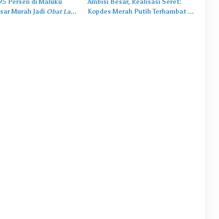
,95 Persen di Maluku
Ambisi Besar, Realisasi Seret:
sar Murah Jadi
Obat Lama
Kopdes Merah Putih Terhambat di
salah Baru
Daerah