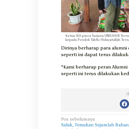
Ketua IKA pasca Sarjana UNKHAIR Ternat
kepada Pondok Tahfiz Hidayatullah Tern
Dirinya berharap para alumni 
seperti ini dapat terus dilak
“Kami berharap peran Alumni t
seperti ini terus dilakukan ke
I
N
Pos sebelumnya
Sidak, Temukan Sejumlah Bahan
a