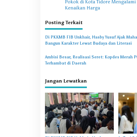
Pokok di Kota Tidore Mengalami
v
Kenaikan Harga
i
Posting Terkait
g
a
Di PKKMB FIB Unkhair, Hasby Yusuf Ajak Mah
s
Bangun Karakter Lewat Budaya dan Literasi
i
Ambisi Besar, Realisasi Seret: Kopdes Merah P
p
Terhambat di Daerah
o
s
Jangan Lewatkan