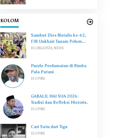
KOLOM
Sambut Dies Natalis ke-62,
FIB Unkhair Tanam Pohon
Perkuat
Green Campus
Di LINGUISTA, NEWS
Puzzle Perdamaian di Rimba
Pala Patani
Di OPINI
GABALIL HAI SUA 2026:
Tradisi dan Refleksi Historis.
Di OPINI
Cari Satu dari Tiga
Di OPINI