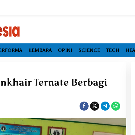
ERFORMA
KEMBARA
OPINI
SCIENCE
TECH
HEA
Unkhair Ternate Berbagi
Ekonomi Maluku Utara Tumbuh
Melambat, Inflasi dan
Pengangguran Jadi Alarm Baru