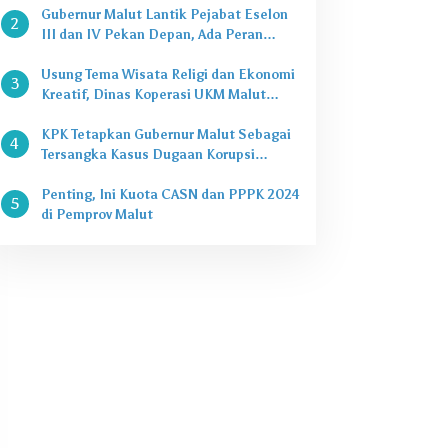
Gubernur Malut Lantik Pejabat Eselon
2
III dan IV Pekan Depan, Ada Peran
Kepala Dinas
Usung Tema Wisata Religi dan Ekonomi
3
Kreatif, Dinas Koperasi UKM Malut
Buka Pasar Takjil di Halaman Masjid
Raya Sofifi
KPK Tetapkan Gubernur Malut Sebagai
4
Tersangka Kasus Dugaan Korupsi
Proyek
Penting, Ini Kuota CASN dan PPPK 2024
5
di Pemprov Malut