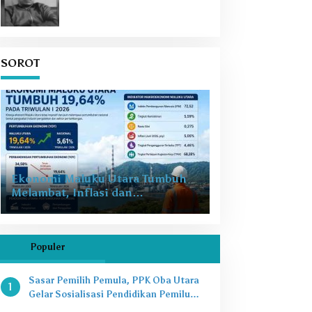
SOROT
Ekonomi Maluku Utara Tumbuh
Melambat, Inflasi dan
Pengangguran Jadi Alarm Baru
Populer
Sasar Pemilih Pemula, PPK Oba Utara
1
Gelar Sosialisasi Pendidikan Pemilu
2024 di SMAN 8 Tikep