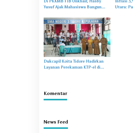
Di PKKMB FIB Unkhair, Hasby
Inflasi 3
Yusuf Ajak Mahasiswa Bangun
Utara: Pa
Karakter Lewat Budaya dan
untuk Ma
Literasi
Dukcapil Koita Tidore Hadirkan
Layanan Perekaman KTP-el di
Sekolah
Komentar
News Feed