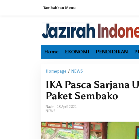
L
Tambahkan Menu
e
w
a
t
i
k
e
Home
EKONOMI
PENDIDIKAN
P
k
o
n
t
Homepage
/
NEWS
I
e
K
IKA Pasca Sarjana 
n
A
P
Paket Sembako
a
s
Nazir
28 April 2022
c
NEWS
a
S
a
r