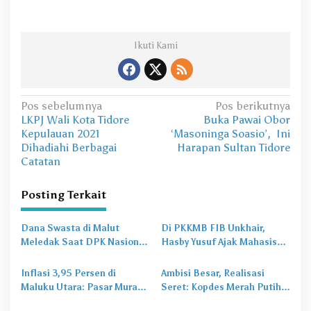
Ikuti Kami
N
Pos sebelumnya
Pos berikutnya
LKPJ Wali Kota Tidore
Buka Pawai Obor
a
Kepulauan 2021
‘Masoninga Soasio’, Ini
v
Dihadiahi Berbagai
Harapan Sultan Tidore
Catatan
i
g
Posting Terkait
a
s
Dana Swasta di Malut
Di PKKMB FIB Unkhair,
Meledak Saat DPK Nasional
Hasby Yusuf Ajak Mahasiswa
i
Mulai
Mengerem
Bangun Karakter Lewat
p
Budaya dan Literasi
Inflasi 3,95 Persen di
Ambisi Besar, Realisasi
o
Maluku Utara: Pasar Murah
Seret: Kopdes Merah Putih
Jadi
Obat Lama
untuk
Terhambat di Daerah
s