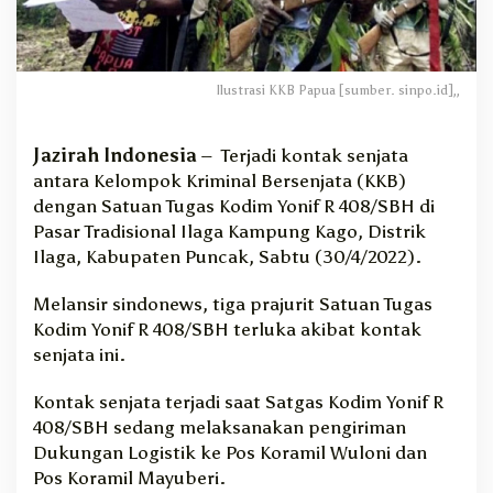
g
a
n
K
Ilustrasi KKB Papua [sumber. sinpo.id],,
K
B
,
Jazirah Indonesia
– Terjadi kontak senjata
3
antara Kelompok Kriminal Bersenjata (KKB)
P
dengan Satuan Tugas Kodim Yonif R 408/SBH di
r
Pasar Tradisional Ilaga Kampung Kago, Distrik
a
j
Ilaga, Kabupaten Puncak, Sabtu (30/4/2022).
u
r
Melansir sindonews, tiga prajurit Satuan Tugas
i
Kodim Yonif R 408/SBH terluka akibat kontak
t
senjata ini.
T
N
Kontak senjata terjadi saat Satgas Kodim Yonif R
I
408/SBH sedang melaksanakan pengiriman
T
e
Dukungan Logistik ke Pos Koramil Wuloni dan
r
Pos Koramil Mayuberi.
l