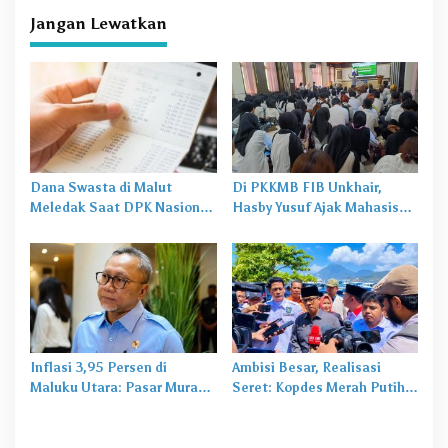
Masalah Baru
Jangan Lewatkan
Dana Swasta di Malut
Di PKKMB FIB Unkhair,
Meledak Saat DPK Nasional
Hasby Yusuf Ajak Mahasiswa
Mulai
Mengerem
Bangun Karakter Lewat
Budaya dan Literasi
Inflasi 3,95 Persen di
Ambisi Besar, Realisasi
Maluku Utara: Pasar Murah
Seret: Kopdes Merah Putih
Jadi
Obat Lama
untuk
Terhambat di Daerah
Masalah Baru