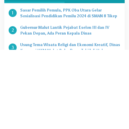
Sasar Pemilih Pemula, PPK Oba Utara Gelar
1
Sosialisasi Pendidikan Pemilu 2024 di SMAN 8 Tikep
Gubernur Malut Lantik Pejabat Eselon III dan IV
2
Pekan Depan, Ada Peran Kepala Dinas
Usung Tema Wisata Religi dan Ekonomi Kreatif, Dinas
3
Koperasi UKM Malut Buka Pasar Takjil di Halaman
Masjid Raya Sofifi
KPK Tetapkan Gubernur Malut Sebagai Tersangka
4
Kasus Dugaan Korupsi Proyek
Penting, Ini Kuota CASN dan PPPK 2024 di Pemprov
5
Malut
@2020 - 2022. PT Zona Media Corporat. All rigths reserved
Tentang jazirah.id
Redaksi
Pedoman Media Siber
Disclimer