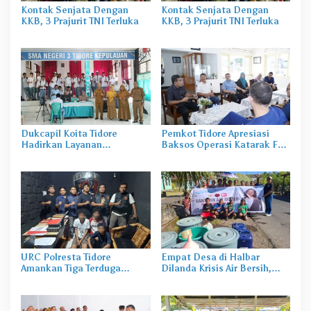
Kontak Senjata Dengan
Kontak Senjata Dengan
KKB, 3 Prajurit TNI Terluka
KKB, 3 Prajurit TNI Terluka
Dukcapil Koita Tidore
Pemkot Tidore Apresiasi
Hadirkan Layanan
Baksos Operasi Katarak FK-
Perekaman KTP-el di
KMK UGM
Sekolah
URC Polresta Tidore
Empat Desa di Halbar
Amankan Tiga Terduga
Dilanda Krisis Air Bersih,
Pelaku Pengerusakan di
Irine Salurkan 80 Ribu Liter
Tongowai
Air