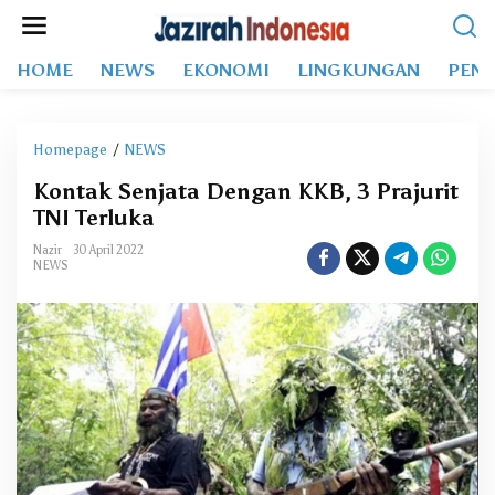
L
e
w
HOME
NEWS
EKONOMI
LINGKUNGAN
PEND
a
t
i
k
Homepage
/
NEWS
K
e
o
k
Kontak Senjata Dengan KKB, 3 Prajurit
n
o
TNI Terluka
t
n
a
t
Nazir
30 April 2022
k
NEWS
e
S
n
e
n
j
a
t
a
D
e
n