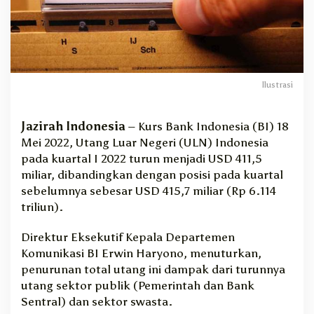
g
I
n
d
o
n
Ilustrasi
e
s
i
Jazirah Indonesia
– Kurs Bank Indonesia (BI) 18
a
Mei 2022, Utang Luar Negeri (ULN) Indonesia
M
pada kuartal I 2022 turun menjadi USD 411,5
a
miliar, dibandingkan dengan posisi pada kuartal
s
i
sebelumnya sebesar USD 415,7 miliar (Rp 6.114
h
triliun).
D
i
Direktur Eksekutif Kepala Departemen
A
Komunikasi BI Erwin Haryono, menuturkan,
t
penurunan total utang ini dampak dari turunnya
a
utang sektor publik (Pemerintah dan Bank
s
R
Sentral) dan sektor swasta.
p