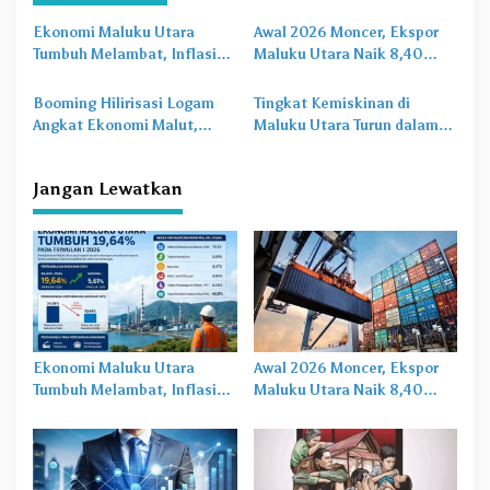
a
Ekonomi Maluku Utara
Awal 2026 Moncer, Ekspor
s
Tumbuh Melambat, Inflasi
Maluku Utara Naik 8,40
dan Pengangguran Jadi
Persen Ditopang Nikel dan
i
Alarm Baru
HS 28
Booming Hilirisasi Logam
Tingkat Kemiskinan di
p
Angkat Ekonomi Malut,
Maluku Utara Turun dalam
o
Tantangan Sosial Masih Ada
20 Tahun Terakhir
s
Jangan Lewatkan
Ekonomi Maluku Utara
Awal 2026 Moncer, Ekspor
Tumbuh Melambat, Inflasi
Maluku Utara Naik 8,40
dan Pengangguran Jadi
Persen Ditopang Nikel dan
Alarm Baru
HS 28