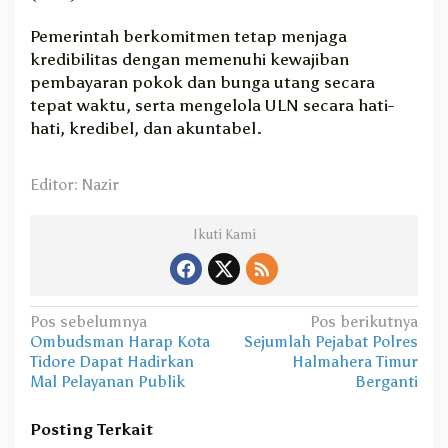
Pemerintah berkomitmen tetap menjaga
kredibilitas dengan memenuhi kewajiban
pembayaran pokok dan bunga utang secara
tepat waktu, serta mengelola ULN secara hati-
hati, kredibel, dan akuntabel.
Editor: Nazir
Ikuti Kami
N
Pos sebelumnya
Pos berikutnya
Ombudsman Harap Kota
Sejumlah Pejabat Polres
a
Tidore Dapat Hadirkan
Halmahera Timur
v
Mal Pelayanan Publik
Berganti
i
Posting Terkait
g