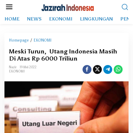
L
e
w
HOME
NEWS
EKONOMI
LINGKUNGAN
PEND
a
t
i
k
Homepage
/
EKONOMI
M
e
e
k
Meski Turun, Utang Indonesia Masih
s
o
Di Atas Rp 6000 Triliun
k
n
i
t
Nazir
19 Mei 2022
T
EKONOMI
e
u
n
r
u
n
,
U
t
a
n