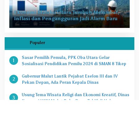
Ekonomi Maluku Utara Tumbuh Melambat,
Inflasi dan Pengangguran Jadi Alarm Baru
Populer
Sasar Pemilih Pemula, PPK Oba Utara Gelar
1
Sosialisasi Pendidikan Pemilu 2024 di SMAN 8 Tikep
Gubernur Malut Lantik Pejabat Eselon III dan IV
2
Pekan Depan, Ada Peran Kepala Dinas
Usung Tema Wisata Religi dan Ekonomi Kreatif, Dinas
3
Koperasi UKM Malut Buka Pasar Takjil di Halaman
Masjid Raya Sofifi
KPK Tetapkan Gubernur Malut Sebagai Tersangka
4
Kasus Dugaan Korupsi Proyek
Penting, Ini Kuota CASN dan PPPK 2024 di Pemprov
5
Malut