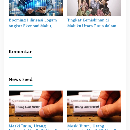
Booming Hilirisasi Logam
Tingkat Kemiskinan di
Angkat Ekonomi Malut,
Maluku Utara Turun dalam
Tantangan Sosial Masih Ada
20 Tahun Terakhir
Komentar
News Feed
Meski Turun, Utang
Meski Turun, Utang