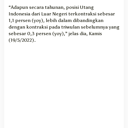
6
“Adapun secara tahunan, posisi Utang
0
Indonesia dari Luar Negeri terkontraksi sebesar
0
1,1 persen (yoy), lebih dalam dibandingkan
0
dengan kontraksi pada triwulan sebelumnya yang
T
sebesar 0,3 persen (yoy),” jelas dia, Kamis
r
(19/5/2022).
i
l
i
u
n