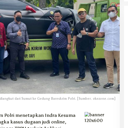
z diangkut dari Sumut ke Gedung Bareskrim Polri. [Sumber. okezone.com]
im Polri menetapkan Indra Kesuma
ngka kasus dugaan judi online,