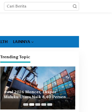
LTH
LAINNYA
Trending Topic
Booming Hiliris
Awal 2026 Moncer, Ekspor
Ekonomi Malut, 
Maluku Utara Naik 8,40 Persen
Masih Ada
Ditopang Nikel dan HS 28