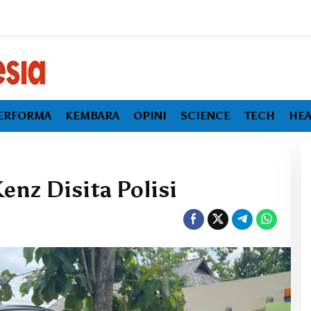
ERFORMA
KEMBARA
OPINI
SCIENCE
TECH
HEA
enz Disita Polisi
Ekonomi Maluku Utara Tumbuh
Melambat, Inflasi dan
Pengangguran Jadi Alarm Baru