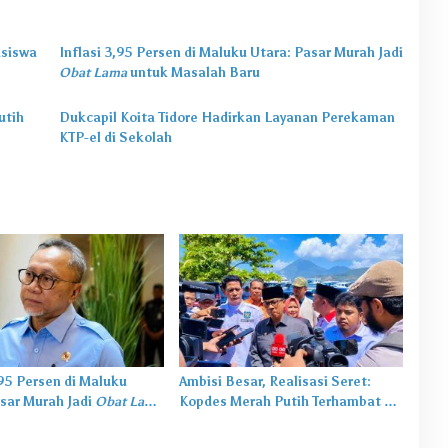
asiswa
Inflasi 3,95 Persen di Maluku Utara: Pasar Murah Jadi
Obat Lama
untuk Masalah Baru
utih
Dukcapil Koita Tidore Hadirkan Layanan Perekaman
KTP-el di Sekolah
,95 Persen di Maluku
Ambisi Besar, Realisasi Seret:
sar Murah Jadi
Obat Lama
Kopdes Merah Putih Terhambat di
salah Baru
Daerah