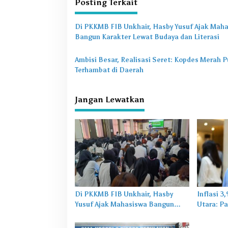
Posting Terkait
g
a
Di PKKMB FIB Unkhair, Hasby Yusuf Ajak Mah
s
Bangun Karakter Lewat Budaya dan Literasi
i
Ambisi Besar, Realisasi Seret: Kopdes Merah P
p
Terhambat di Daerah
o
s
Jangan Lewatkan
Di PKKMB FIB Unkhair, Hasby
Inflasi 3
Yusuf Ajak Mahasiswa Bangun
Utara: Pa
Karakter Lewat Budaya dan
untuk Ma
Literasi