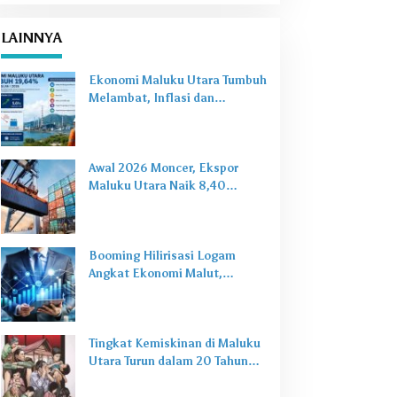
LAINNYA
Ekonomi Maluku Utara Tumbuh
Melambat, Inflasi dan
Pengangguran Jadi Alarm Baru
Awal 2026 Moncer, Ekspor
Maluku Utara Naik 8,40
Persen Ditopang Nikel dan HS
28
Booming Hilirisasi Logam
Angkat Ekonomi Malut,
Tantangan Sosial Masih Ada
Tingkat Kemiskinan di Maluku
Utara Turun dalam 20 Tahun
Terakhir