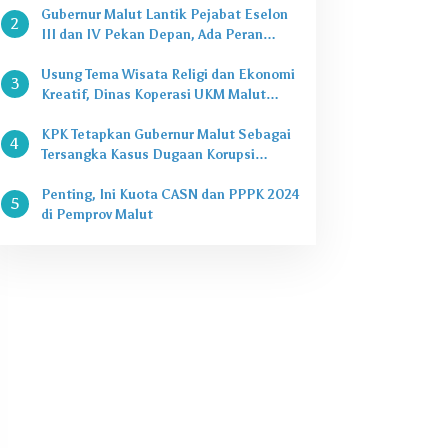
Gubernur Malut Lantik Pejabat Eselon
2
III dan IV Pekan Depan, Ada Peran
Kepala Dinas
Usung Tema Wisata Religi dan Ekonomi
3
Kreatif, Dinas Koperasi UKM Malut
Buka Pasar Takjil di Halaman Masjid
Raya Sofifi
KPK Tetapkan Gubernur Malut Sebagai
4
Tersangka Kasus Dugaan Korupsi
Proyek
Penting, Ini Kuota CASN dan PPPK 2024
5
di Pemprov Malut