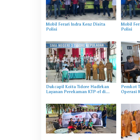
Mobil Ferari Indra Kenz Disita
Mobil Fer
Polisi
Polisi
Dukcapil Koita Tidore Hadirkan
Pemkot T
Layanan Perekaman KTP-el di
Operasi 
Sekolah