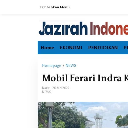
L
Tambahkan Menu
e
w
a
t
i
k
e
Home
EKONOMI
PENDIDIKAN
P
k
o
n
t
Homepage
/
NEWS
M
e
o
Mobil Ferari Indra K
n
b
i
Nazir
20 Mei 2022
l
NEWS
F
e
r
a
r
i