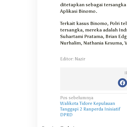
ditetapkan sebagai tersangka
Aplikasi Binomo.
Terkait kasus Binomo, Polri t
tersangka, mereka adalah Indr
Suhartami Pratama, Brian Ed
Nurhalim, Nathania Kesuma, V
Editor: Nazir
I
N
Pos sebelumnya
Walikota Tidore Kepulauan
a
Tanggapi 2 Ranperda Inisiatif
v
DPRD
i