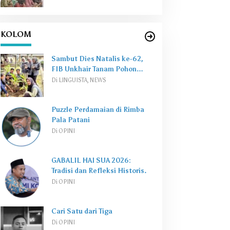
KOLOM
Sambut Dies Natalis ke-62,
FIB Unkhair Tanam Pohon
Perkuat
Green Campus
Di LINGUISTA, NEWS
Puzzle Perdamaian di Rimba
Pala Patani
Di OPINI
GABALIL HAI SUA 2026:
Tradisi dan Refleksi Historis.
Di OPINI
Cari Satu dari Tiga
Di OPINI