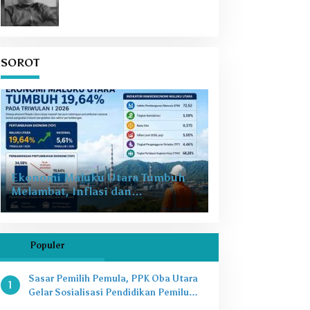
SOROT
Ekonomi Maluku Utara Tumbuh
Melambat, Inflasi dan
Pengangguran Jadi Alarm Baru
Populer
Sasar Pemilih Pemula, PPK Oba Utara
1
Gelar Sosialisasi Pendidikan Pemilu
2024 di SMAN 8 Tikep