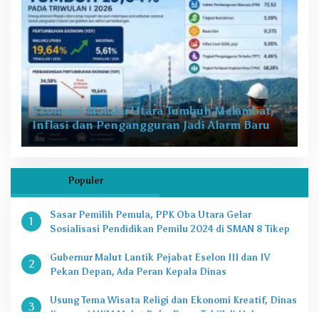
Ekonomi Maluku Utara Tumbuh Melambat,
Inflasi dan Pengangguran Jadi Alarm Baru
Populer
Sasar Pemilih Pemula, PPK Oba Utara Gelar
1
Sosialisasi Pendidikan Pemilu 2024 di SMAN 8 Tikep
Gubernur Malut Lantik Pejabat Eselon III dan IV
2
Pekan Depan, Ada Peran Kepala Dinas
Usung Tema Wisata Religi dan Ekonomi Kreatif, Dinas
3
Koperasi UKM Malut Buka Pasar Takjil di Halaman