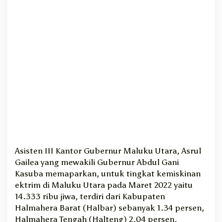
g
d
i
M
a
l
u
t
Asisten III Kantor Gubernur Maluku Utara, Asrul
Gailea yang mewakili Gubernur Abdul Gani
Kasuba memaparkan, untuk tingkat kemiskinan
ektrim di Maluku Utara pada Maret 2022 yaitu
14.333 ribu jiwa, terdiri dari Kabupaten
Halmahera Barat (Halbar) sebanyak 1.34 persen,
Halmahera Tengah (Halteng) 2,04 persen,