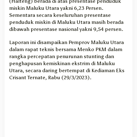
(Halteng) berada di atas presentase penduduk
a
miskin Maluku Utara yakni 6,23 Persen.
n
Sementara secara keseluruhan presentase
d
penduduk miskin di Maluku Utara masih berada
a
dibawah presentase nasional yakni 9,54 persen.
n
P
Laporan ini disampaikan Pemprov Maluku Utara
e
dalam rapat teknis bersama Menko PKM dalam
n
a
rangka percepatan penurunan stunting dan
n
penghapusan kemiskinan ekstrim di Maluku
g
Utara, secara daring bertempat di Kediaman Eks
a
Crisant Ternate, Rabu (29/3/2023).
n
a
n
S
t
u
n
t
i
n