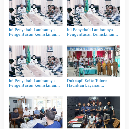
Ini Penyebab Lambannya
Ini Penyebab Lambannya
Pengentasan Kemiskinan
Pengentasan Kemiskinan
dan Penanganan Stunting di
dan Penanganan Stunting di
Malut
Malut
Ini Penyebab Lambannya
Dukcapil Koita Tidore
Pengentasan Kemiskinan
Hadirkan Layanan
dan Penanganan Stunting di
Perekaman KTP-el di
Malut
Sekolah