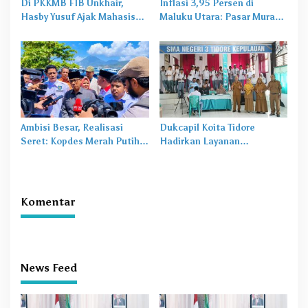
Di PKKMB FIB Unkhair,
Inflasi 3,95 Persen di
Hasby Yusuf Ajak Mahasiswa
Maluku Utara: Pasar Murah
Bangun Karakter Lewat
Jadi
Obat Lama
untuk
Budaya dan Literasi
Masalah Baru
Ambisi Besar, Realisasi
Dukcapil Koita Tidore
Seret: Kopdes Merah Putih
Hadirkan Layanan
Terhambat di Daerah
Perekaman KTP-el di
Sekolah
Komentar
News Feed