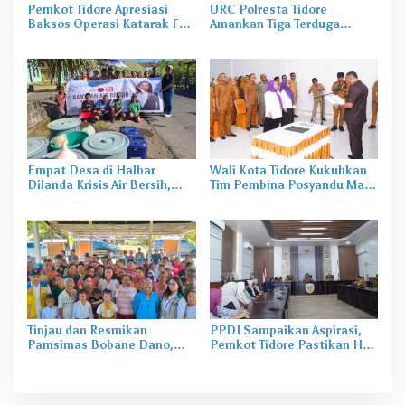
Pemkot Tidore Apresiasi
URC Polresta Tidore
Baksos Operasi Katarak FK-
Amankan Tiga Terduga
KMK UGM
Pelaku Pengerusakan di
Tongowai
Empat Desa di Halbar
Wali Kota Tidore Kukuhkan
Dilanda Krisis Air Bersih,
Tim Pembina Posyandu Masa
Irine Salurkan 80 Ribu Liter
Bakti 2025–2029
Air
Tinjau dan Resmikan
PPDI Sampaikan Aspirasi,
Pamsimas Bobane Dano,
Pemkot Tidore Pastikan Hak
Irine Dorong Pengelolaan Air
Perangkat Desa Terpenuhi
Bersih Berkelanjutan