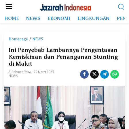
L
e
w
HOME
NEWS
EKONOMI
LINGKUNGAN
PEND
a
t
i
k
Homepage
/
NEWS
I
e
n
k
Ini Penyebab Lambannya Pengentasan
i
o
Kemiskinan dan Penanganan Stunting
P
n
e
di Malut
t
n
e
A. Achmad Yono
29 Maret 2023
y
NEWS
n
e
b
a
b
L
a
m
b
a