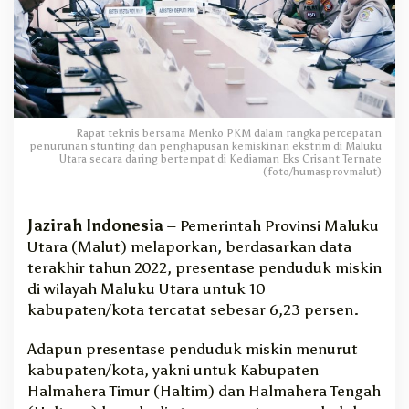
n
n
y
a
P
e
n
Rapat teknis bersama Menko PKM dalam rangka percepatan
g
penurunan stunting dan penghapusan kemiskinan ekstrim di Maluku
e
Utara secara daring bertempat di Kediaman Eks Crisant Ternate
n
(foto/humasprovmalut)
t
a
Jazirah Indonesia
– Pemerintah Provinsi Maluku
s
Utara (Malut) melaporkan, berdasarkan data
a
n
terakhir tahun 2022, presentase penduduk miskin
K
di wilayah Maluku Utara untuk 10
e
kabupaten/kota tercatat sebesar 6,23 persen.
m
i
Adapun presentase penduduk miskin menurut
s
kabupaten/kota, yakni untuk Kabupaten
k
Halmahera Timur (Haltim) dan Halmahera Tengah
i
n