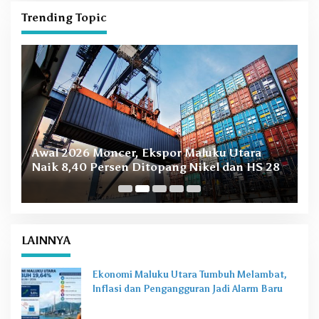
Trending Topic
B
Awal 2026 Moncer, Ekspor Maluku Utara
M
Naik 8,40 Persen Ditopang Nikel dan HS 28
LAINNYA
Ekonomi Maluku Utara Tumbuh Melambat,
Inflasi dan Pengangguran Jadi Alarm Baru