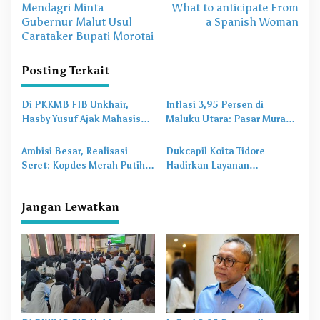
Mendagri Minta
What to anticipate From
a
Gubernur Malut Usul
a Spanish Woman
v
Carataker Bupati Morotai
i
Posting Terkait
g
a
Di PKKMB FIB Unkhair,
Inflasi 3,95 Persen di
s
Hasby Yusuf Ajak Mahasiswa
Maluku Utara: Pasar Murah
Bangun Karakter Lewat
Jadi
Obat Lama
untuk
i
Budaya dan Literasi
Masalah Baru
Ambisi Besar, Realisasi
Dukcapil Koita Tidore
p
Seret: Kopdes Merah Putih
Hadirkan Layanan
o
Terhambat di Daerah
Perekaman KTP-el di
Sekolah
s
Jangan Lewatkan