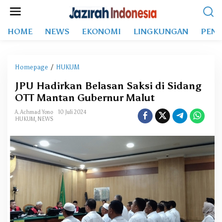
L
e
w
HOME
NEWS
EKONOMI
LINGKUNGAN
PEND
a
t
i
k
Homepage
/
HUKUM
J
e
P
k
JPU Hadirkan Belasan Saksi di Sidang
U
o
OTT Mantan Gubernur Malut
H
n
a
t
A. Achmad Yono
10 Juli 2024
d
HUKUM
,
NEWS
e
i
n
r
k
a
n
B
e
l
a
s