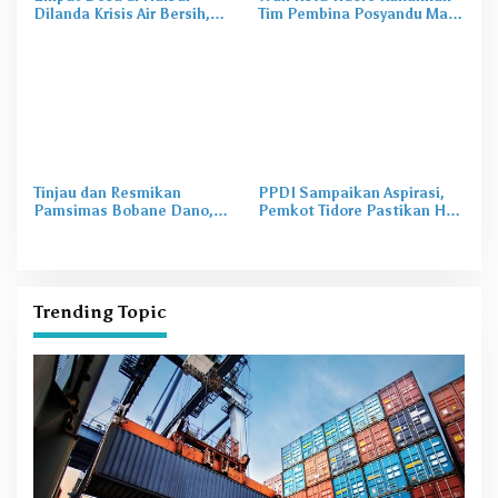
Dilanda Krisis Air Bersih,
Tim Pembina Posyandu Masa
Irine Salurkan 80 Ribu Liter
Bakti 2025–2029
Air
Tinjau dan Resmikan
PPDI Sampaikan Aspirasi,
Pamsimas Bobane Dano,
Pemkot Tidore Pastikan Hak
Irine Dorong Pengelolaan Air
Perangkat Desa Terpenuhi
Bersih Berkelanjutan
Trending Topic