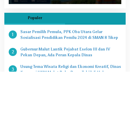
Populer
Sasar Pemilih Pemula, PPK Oba Utara Gelar
1
Sosialisasi Pendidikan Pemilu 2024 di SMAN 8 Tikep
Gubernur Malut Lantik Pejabat Eselon III dan IV
2
Pekan Depan, Ada Peran Kepala Dinas
Usung Tema Wisata Religi dan Ekonomi Kreatif, Dinas
3
Koperasi UKM Malut Buka Pasar Takjil di Halaman
Masjid Raya Sofifi
KPK Tetapkan Gubernur Malut Sebagai Tersangka
4
Kasus Dugaan Korupsi Proyek
Penting, Ini Kuota CASN dan PPPK 2024 di Pemprov
5
Malut