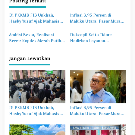
Posting Terkait
a
s
Di PKKMB FIB Unkhair,
Inflasi 3,95 Persen di
Hasby Yusuf Ajak Mahasiswa
Maluku Utara: Pasar Murah
i
Bangun Karakter Lewat
Jadi
Obat Lama
untuk
p
Budaya dan Literasi
Masalah Baru
Ambisi Besar, Realisasi
Dukcapil Koita Tidore
o
Seret: Kopdes Merah Putih
Hadirkan Layanan
Terhambat di Daerah
Perekaman KTP-el di
s
Sekolah
Jangan Lewatkan
Di PKKMB FIB Unkhair,
Inflasi 3,95 Persen di
Hasby Yusuf Ajak Mahasiswa
Maluku Utara: Pasar Murah
Bangun Karakter Lewat
Jadi
Obat Lama
untuk
Budaya dan Literasi
Masalah Baru