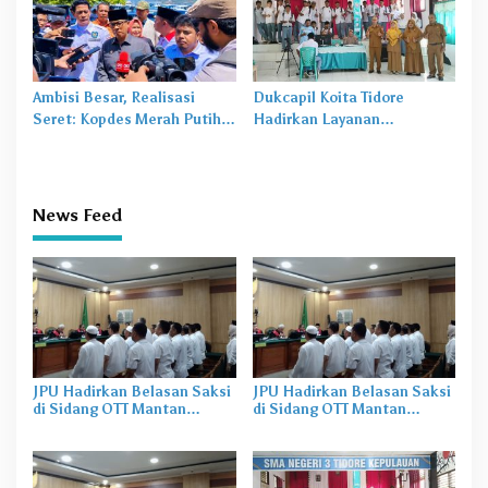
Ambisi Besar, Realisasi
Dukcapil Koita Tidore
Seret: Kopdes Merah Putih
Hadirkan Layanan
Terhambat di Daerah
Perekaman KTP-el di
Sekolah
News Feed
JPU Hadirkan Belasan Saksi
JPU Hadirkan Belasan Saksi
di Sidang OTT Mantan
di Sidang OTT Mantan
Gubernur Malut
Gubernur Malut