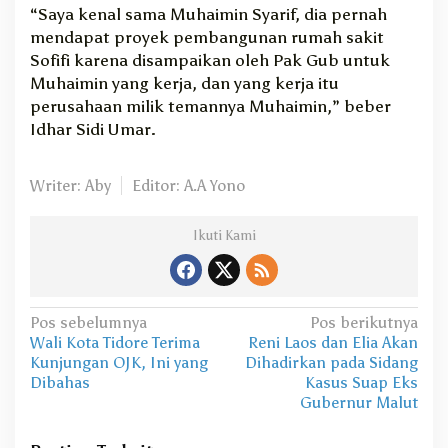
“Saya kenal sama Muhaimin Syarif, dia pernah
mendapat proyek pembangunan rumah sakit
Sofifi karena disampaikan oleh Pak Gub untuk
Muhaimin yang kerja, dan yang kerja itu
perusahaan milik temannya Muhaimin,” beber
Idhar Sidi Umar.
Writer: Aby
Editor: A.A Yono
Ikuti Kami
N
Pos sebelumnya
Pos berikutnya
Wali Kota Tidore Terima
Reni Laos dan Elia Akan
a
Kunjungan OJK, Ini yang
Dihadirkan pada Sidang
v
Dibahas
Kasus Suap Eks
Gubernur Malut
i
g