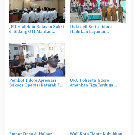
JPU Hadirkan Belasan Saksi
Dukcapil Koita Tidore
di Sidang OTT Mantan
Hadirkan Layanan
Gubernur Malut
Perekaman KTP-el di
Sekolah
Pemkot Tidore Apresiasi
URC Polresta Tidore
Baksos Operasi Katarak FK-
Amankan Tiga Terduga
KMK UGM
Pelaku Pengerusakan di
Tongowai
Empat Desa di Halbar
Wali Kota Tidore Kukuhkan