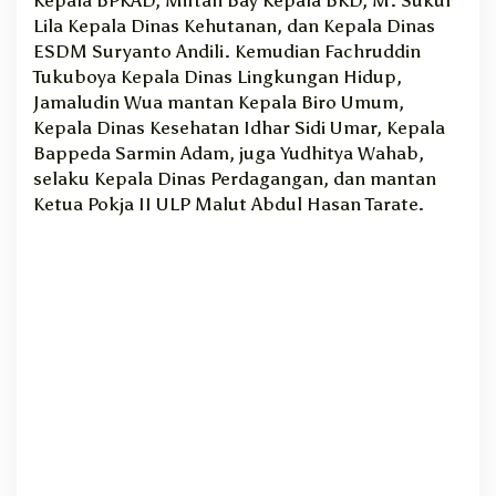
n
Lila Kepala Dinas Kehutanan, dan Kepala Dinas
G
ESDM Suryanto Andili. Kemudian Fachruddin
u
Tukuboya Kepala Dinas Lingkungan Hidup,
b
Jamaludin Wua mantan Kepala Biro Umum,
e
Kepala Dinas Kesehatan Idhar Sidi Umar, Kepala
r
Bappeda Sarmin Adam, juga Yudhitya Wahab,
n
selaku Kepala Dinas Perdagangan, dan mantan
u
r
Ketua Pokja II ULP Malut Abdul Hasan Tarate.
M
a
l
u
t