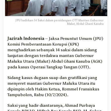
a
n
S
a
JPU hadirkan 14 Saksi dalam persidangan OTT Mantan Gubernur
k
Malut, Abdul Ghani Kasuba
s
i
d
Jazirah Indonesia
– Jaksa Penuntut Umum (JPU)
i
Komisi Pemberantasan Korupsi (KPK)
S
menghadirkan sebanyak 14 saksi dalam sidang
i
lanjutan dengan terdakwa mantan Gubernur
d
Maluku Utara (Malut) Abdul Ghani Kasuba (AGK)
a
pada kasus Operasi Tangkap Tangan (OTT).
n
g
O
Sidang kasus dugaan suap dan gratifikasi yang
T
menyeret mantan Gubernur Maluku Utara itu
T
dipimpin oleh Hakim Ketua, Rommel Fransiskus
M
Tampubolon, Rabu (10/7/2024).
a
n
Saksi yang hadir diantaranya, Ahmad Purbaya
t
Kepala BPKAD, Miftah Bay Kepala BKD, M. Sukur
a