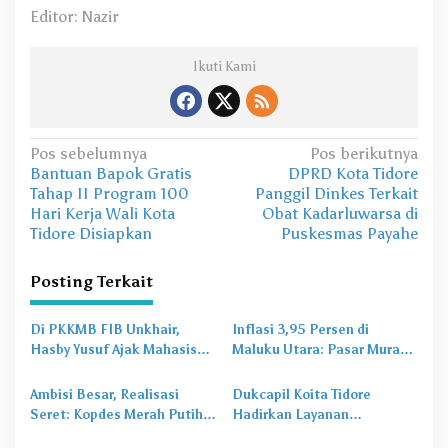
Editor: Nazir
Ikuti Kami
N
Pos sebelumnya
Pos berikutnya
Bantuan Bapok Gratis
DPRD Kota Tidore
a
Tahap II Program 100
Panggil Dinkes Terkait
v
Hari Kerja Wali Kota
Obat Kadarluwarsa di
Tidore Disiapkan
Puskesmas Payahe
i
g
Posting Terkait
a
s
Di PKKMB FIB Unkhair,
Inflasi 3,95 Persen di
Hasby Yusuf Ajak Mahasiswa
Maluku Utara: Pasar Murah
i
Bangun Karakter Lewat
Jadi
Obat Lama
untuk
p
Budaya dan Literasi
Masalah Baru
Ambisi Besar, Realisasi
Dukcapil Koita Tidore
o
Seret: Kopdes Merah Putih
Hadirkan Layanan
Terhambat di Daerah
Perekaman KTP-el di