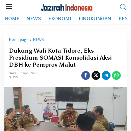
L
e
w
HOME
NEWS
EKONOMI
LINGKUNGAN
PEND
a
t
i
k
Homepage
/
NEWS
D
e
u
k
Dukung Wali Kota Tidore, Eks
k
o
Presidium SOMASI Konsolidasi Aksi
u
n
n
DBH ke Pemprov Malut
t
g
e
Nazir
16 April 2025
W
NEWS
n
a
l
i
K
o
t
a
T
i