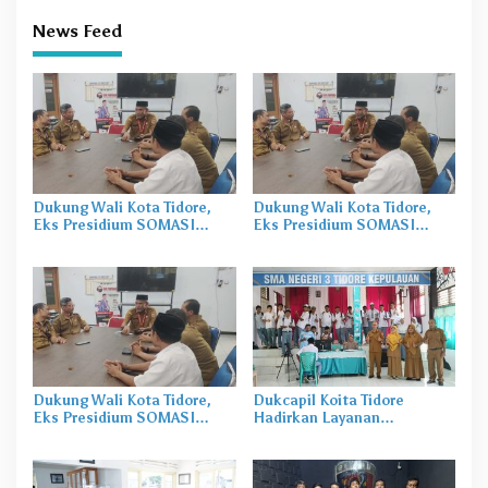
News Feed
Dukung Wali Kota Tidore,
Dukung Wali Kota Tidore,
Eks Presidium SOMASI
Eks Presidium SOMASI
Konsolidasi Aksi DBH ke
Konsolidasi Aksi DBH ke
Pemprov Malut
Pemprov Malut
Dukung Wali Kota Tidore,
Dukcapil Koita Tidore
Eks Presidium SOMASI
Hadirkan Layanan
Konsolidasi Aksi DBH ke
Perekaman KTP-el di
Pemprov Malut
Sekolah