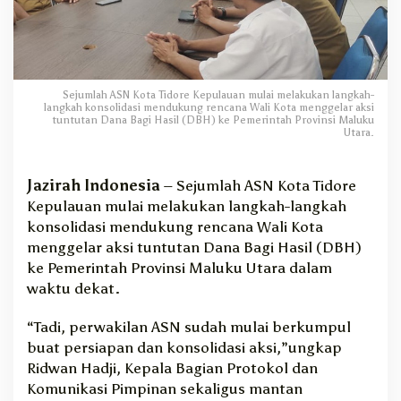
d
o
r
e
,
Sejumlah ASN Kota Tidore Kepulauan mulai melakukan langkah-
E
langkah konsolidasi mendukung rencana Wali Kota menggelar aksi
k
tuntutan Dana Bagi Hasil (DBH) ke Pemerintah Provinsi Maluku
s
Utara.
P
r
Jazirah Indonesia
– Sejumlah ASN Kota Tidore
e
Kepulauan mulai melakukan langkah-langkah
s
i
konsolidasi mendukung rencana Wali Kota
d
menggelar aksi tuntutan Dana Bagi Hasil (DBH)
i
ke Pemerintah Provinsi Maluku Utara dalam
u
waktu dekat.
m
S
“Tadi, perwakilan ASN sudah mulai berkumpul
O
buat persiapan dan konsolidasi aksi,”ungkap
M
A
Ridwan Hadji, Kepala Bagian Protokol dan
S
Komunikasi Pimpinan sekaligus mantan
I