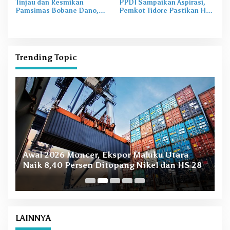
Tinjau dan Resmikan
PPDI Sampaikan Aspirasi,
Pamsimas Bobane Dano,
Pemkot Tidore Pastikan Hak
Irine Dorong Pengelolaan Air
Perangkat Desa Terpenuhi
Bersih Berkelanjutan
Trending Topic
B
Awal 2026 Moncer, Ekspor Maluku Utara
M
Naik 8,40 Persen Ditopang Nikel dan HS 28
LAINNYA