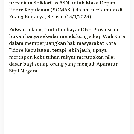
presidium Solidaritas ASN untuk Masa Depan
K
Tidore Kepulauan (SOMASI) dalam pertemuan di
o
Ruang Kerjanya, Selasa, (15/4/2025).
n
s
Ridwan bilang, tuntutan bayar DBH Provinsi ini
o
bukan hanya sekedar mendukung sikap Wali Kota
l
i
dalam memperjuangkan hak masyarakat Kota
d
Tidore Kepulauan, tetapi lebih jauh, upaya
a
merespon kebutuhan rakyat merupakan nilai
s
dasar bagi setiap orang yang menjadi Aparatur
i
Sipil Negara.
A
k
s
i
D
B
H
k
e
P
e