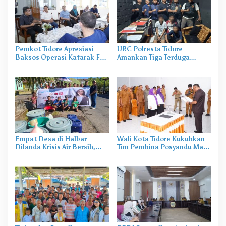
Pemkot Tidore Apresiasi
URC Polresta Tidore
Baksos Operasi Katarak FK-
Amankan Tiga Terduga
KMK UGM
Pelaku Pengerusakan di
Tongowai
Empat Desa di Halbar
Wali Kota Tidore Kukuhkan
Dilanda Krisis Air Bersih,
Tim Pembina Posyandu Masa
Irine Salurkan 80 Ribu Liter
Bakti 2025–2029
Air