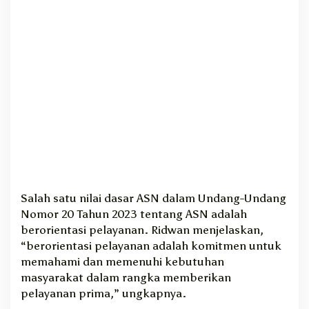
m
p
r
o
v
M
a
l
u
t
Salah satu nilai dasar ASN dalam Undang-Undang
Nomor 20 Tahun 2023 tentang ASN adalah
berorientasi pelayanan. Ridwan menjelaskan,
“berorientasi pelayanan adalah komitmen untuk
memahami dan memenuhi kebutuhan
masyarakat dalam rangka memberikan
pelayanan prima,” ungkapnya.