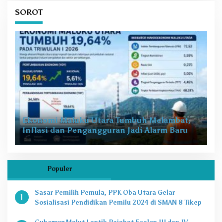
SOROT
Ekonomi Maluku Utara Tumbuh Melambat,
Inflasi dan Pengangguran Jadi Alarm Baru
Populer
Sasar Pemilih Pemula, PPK Oba Utara Gelar
1
Sosialisasi Pendidikan Pemilu 2024 di SMAN 8 Tikep